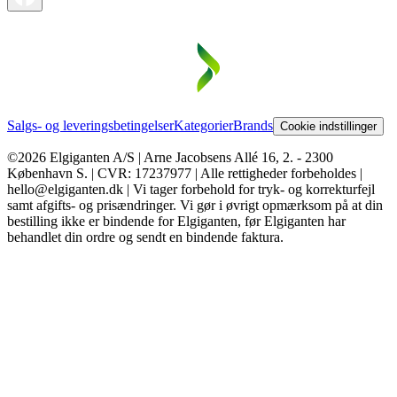
Salgs- og leveringsbetingelser
Kategorier
Brands
Cookie indstillinger
©2026 Elgiganten A/S | Arne Jacobsens Allé 16, 2. - 2300
København S. | CVR: 17237977 | Alle rettigheder forbeholdes |
hello@elgiganten.dk | Vi tager forbehold for tryk- og korrekturfejl
samt afgifts- og prisændringer. Vi gør i øvrigt opmærksom på at din
bestilling ikke er bindende for Elgiganten, før Elgiganten har
behandlet din ordre og sendt en bindende faktura.