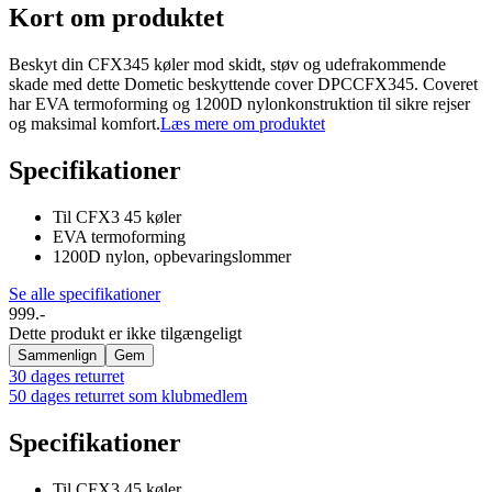
Kort om produktet
Beskyt din CFX345 køler mod skidt, støv og udefrakommende
skade med dette Dometic beskyttende cover DPCCFX345. Coveret
har EVA termoforming og 1200D nylonkonstruktion til sikre rejser
og maksimal komfort.
Læs mere om produktet
Specifikationer
Til CFX3 45 køler
EVA termoforming
1200D nylon, opbevaringslommer
Se alle specifikationer
999.-
Dette produkt er ikke tilgængeligt
Sammenlign
Gem
30 dages returret
50 dages returret som klubmedlem
Specifikationer
Til CFX3 45 køler