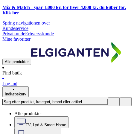
Mix & Match - spar 1.000 kr. for hver 4.000 kr. du køber for.
Klik
her
Spring navigationen over
Kundeservice
Privatkunde
Erhvervskunde
Mine favoritter
Alle produkter
Find butik
Log ind
Indkøbskurv
Alle produkter
TV, Lyd & Smart Home