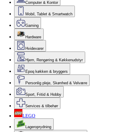
Computer & Kontor
Mobil, Tablet & Smartwatch
Gaming
Hardware
Hvidevarer
Hjem, Rengøring & Køkkenudstyr
Epoq køkken & bryggers
Personlig pleje, Skønhed & Velvære
Sport, Fritid & Hobby
Services & tilbehør
LEGO
Lageroprydning