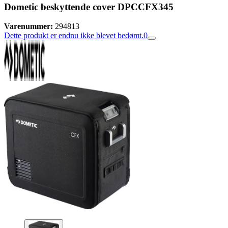
Dometic beskyttende cover DPCCFX345
Varenummer:
294813
Dette produkt er endnu ikke blevet bedømt.
0