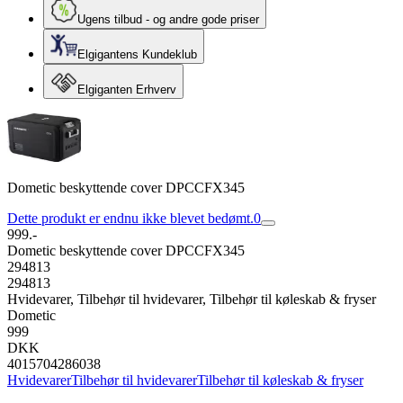
Ugens tilbud - og andre gode priser
Elgigantens Kundeklub
Elgiganten Erhverv
Dometic beskyttende cover DPCCFX345
Dette produkt er endnu ikke blevet bedømt.
0
999.-
Dometic beskyttende cover DPCCFX345
294813
294813
Hvidevarer, Tilbehør til hvidevarer, Tilbehør til køleskab & fryser
Dometic
999
DKK
4015704286038
Hvidevarer
Tilbehør til hvidevarer
Tilbehør til køleskab & fryser