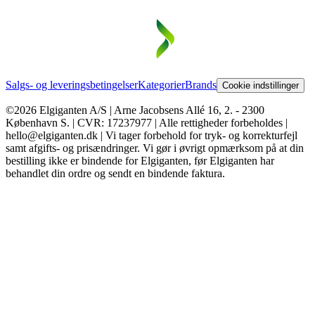
Salgs- og leveringsbetingelser
Kategorier
Brands
Cookie indstillinger
©2026 Elgiganten A/S | Arne Jacobsens Allé 16, 2. - 2300
København S. | CVR: 17237977 | Alle rettigheder forbeholdes |
hello@elgiganten.dk | Vi tager forbehold for tryk- og korrekturfejl
samt afgifts- og prisændringer. Vi gør i øvrigt opmærksom på at din
bestilling ikke er bindende for Elgiganten, før Elgiganten har
behandlet din ordre og sendt en bindende faktura.