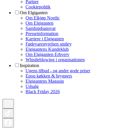
Partner
Cookiepolitik
Om Elgiganten
Om Elkjøp Nordic
Om Elgiganten
Samfundsansvar
Presseinformation
Karriere i Elgiganten
Fødevarestyrelsen smiley
Elgigantens Kundeklub
Om Elgiganten Erhverv
Whistleblowing i organisationen
Inspiration
Ugens tilbud - og andre gode priser
Epoq køkken & bryggers
Elgigantens Magasin
Udsalg
Black Friday 2026