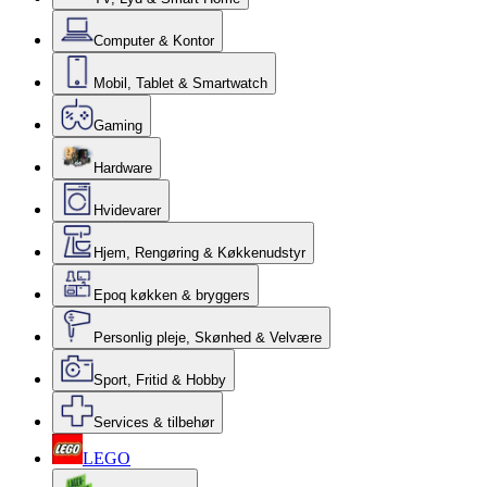
Computer & Kontor
Mobil, Tablet & Smartwatch
Gaming
Hardware
Hvidevarer
Hjem, Rengøring & Køkkenudstyr
Epoq køkken & bryggers
Personlig pleje, Skønhed & Velvære
Sport, Fritid & Hobby
Services & tilbehør
LEGO