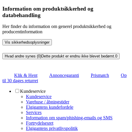
Information om produktsikkerhed og
databehandling
Her finder du information om generel produktsikkerhed og
producentinformation
Vis sikkerhedsoplysninger
Hvad andre synes (0)
Dette produkt er endnu ikke blevet bedømt.
0
Klik & Hent
Annoncegaranti
Prismatch
Op
til 30 dages returret
Kundeservice
Kundeservice
Varehuse / åbningstider
Elgigantens kundefordele
Services
Information om spam/phishing-emails og SMS
Fortrydelsesret
Elgigantens privatlivspolitik