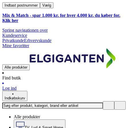
Indtast postnummer
Vælg
Mix & Match - spar 1.000 kr. for hver 4.000 kr. du køber for.
Klik
her
Spring navigationen over
Kundeservice
Privatkunde
Erhvervskunde
Mine favoritter
Alle produkter
Find butik
Log ind
Indkøbskurv
Alle produkter
TV, Lyd & Smart Home