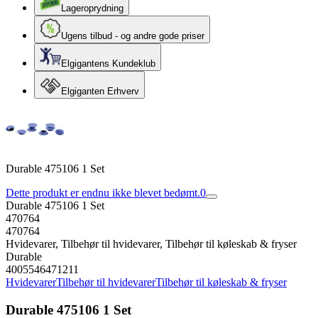
Lageroprydning
Ugens tilbud - og andre gode priser
Elgigantens Kundeklub
Elgiganten Erhverv
Durable 475106 1 Set
Dette produkt er endnu ikke blevet bedømt.
0
Durable 475106 1 Set
470764
470764
Hvidevarer, Tilbehør til hvidevarer, Tilbehør til køleskab & fryser
Durable
4005546471211
Hvidevarer
Tilbehør til hvidevarer
Tilbehør til køleskab & fryser
Durable 475106 1 Set