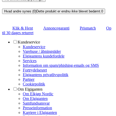
Hvad andre synes (0)
Dette produkt er endnu ikke blevet bedømt.
0
Klik & Hent
Annoncegaranti
Prismatch
Op
til 30 dages returret
Kundeservice
Kundeservice
Varehuse / åbningstider
Elgigantens kundefordele
Services
Information om spam/phishing-emails og SMS
Fortrydelsesret
Elgigantens privatlivspolitik
Partner
Cookiepolitik
Om Elgiganten
Om Elkjøp Nordic
Om Elgiganten
Samfundsansvar
Presseinformation
Karriere i Elgiganten