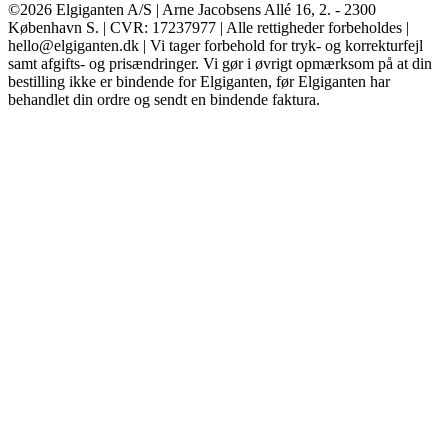
©2026 Elgiganten A/S | Arne Jacobsens Allé 16, 2. - 2300
København S. | CVR: 17237977 | Alle rettigheder forbeholdes |
hello@elgiganten.dk | Vi tager forbehold for tryk- og korrekturfejl
samt afgifts- og prisændringer. Vi gør i øvrigt opmærksom på at din
bestilling ikke er bindende for Elgiganten, før Elgiganten har
behandlet din ordre og sendt en bindende faktura.