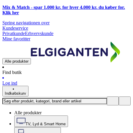
Mix & Match - spar 1.000 kr. for hver 4.000 kr. du køber for.
Klik
her
Spring navigationen over
Kundeservice
Privatkunde
Erhvervskunde
Mine favoritter
Alle produkter
Find butik
Log ind
Indkøbskurv
Alle produkter
TV, Lyd & Smart Home