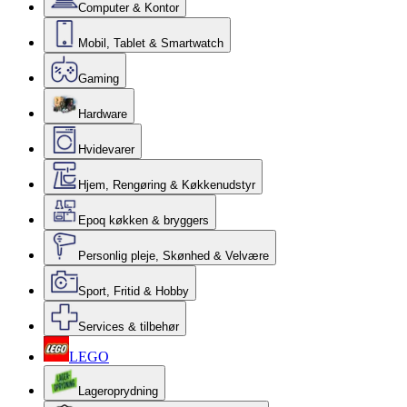
Computer & Kontor
Mobil, Tablet & Smartwatch
Gaming
Hardware
Hvidevarer
Hjem, Rengøring & Køkkenudstyr
Epoq køkken & bryggers
Personlig pleje, Skønhed & Velvære
Sport, Fritid & Hobby
Services & tilbehør
LEGO
Lageroprydning