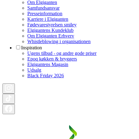
Om Elgiganten
Samfundsansvar
Presseinformation
Karriere i Elgiganten
Fødevarestyrelsen smiley
Elgigantens Kundeklub
Om Elgiganten Erhverv
Whistleblowing i organisationen
Inspiration
Ugens tilbud - og andre gode priser
Epoq køkken & bryggers
Elgigantens Magasin
Udsalg
Black Friday 2026