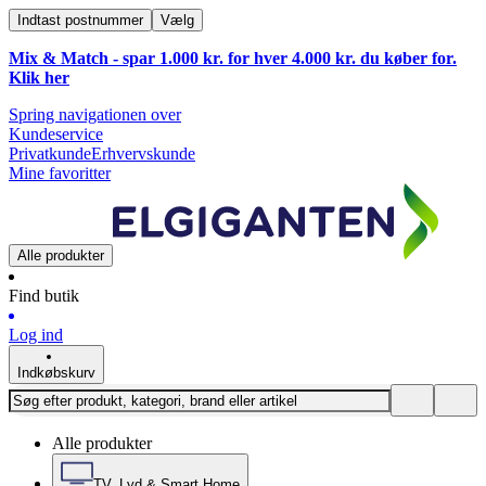
Indtast postnummer
Vælg
Mix & Match - spar 1.000 kr. for hver 4.000 kr. du køber for.
Klik
her
Spring navigationen over
Kundeservice
Privatkunde
Erhvervskunde
Mine favoritter
Alle produkter
Find butik
Log ind
Indkøbskurv
Alle produkter
TV, Lyd & Smart Home