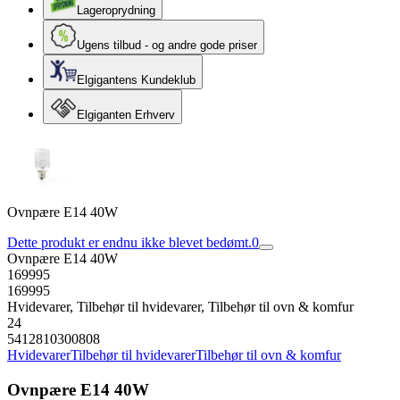
Lageroprydning
Ugens tilbud - og andre gode priser
Elgigantens Kundeklub
Elgiganten Erhverv
Ovnpære E14 40W
Dette produkt er endnu ikke blevet bedømt.
0
Ovnpære E14 40W
169995
169995
Hvidevarer, Tilbehør til hvidevarer, Tilbehør til ovn & komfur
24
5412810300808
Hvidevarer
Tilbehør til hvidevarer
Tilbehør til ovn & komfur
Ovnpære E14 40W