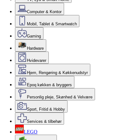
Computer & Kontor
Mobil, Tablet & Smartwatch
Gaming
Hardware
Hvidevarer
Hjem, Rengøring & Køkkenudstyr
Epoq køkken & bryggers
Personlig pleje, Skønhed & Velvære
Sport, Fritid & Hobby
Services & tilbehør
LEGO