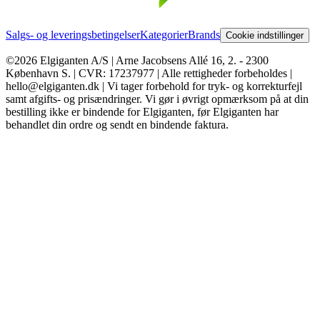
Salgs- og leveringsbetingelser
Kategorier
Brands
Cookie indstillinger
©2026 Elgiganten A/S | Arne Jacobsens Allé 16, 2. - 2300
København S. | CVR: 17237977 | Alle rettigheder forbeholdes |
hello@elgiganten.dk | Vi tager forbehold for tryk- og korrekturfejl
samt afgifts- og prisændringer. Vi gør i øvrigt opmærksom på at din
bestilling ikke er bindende for Elgiganten, før Elgiganten har
behandlet din ordre og sendt en bindende faktura.