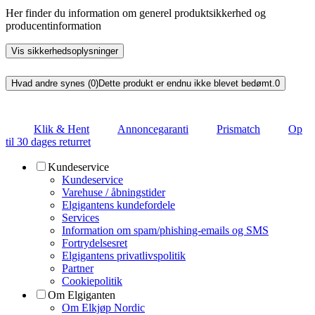
Her finder du information om generel produktsikkerhed og
producentinformation
Vis sikkerhedsoplysninger
Hvad andre synes (0)
Dette produkt er endnu ikke blevet bedømt.
0
Klik & Hent
Annoncegaranti
Prismatch
Op
til 30 dages returret
Kundeservice
Kundeservice
Varehuse / åbningstider
Elgigantens kundefordele
Services
Information om spam/phishing-emails og SMS
Fortrydelsesret
Elgigantens privatlivspolitik
Partner
Cookiepolitik
Om Elgiganten
Om Elkjøp Nordic