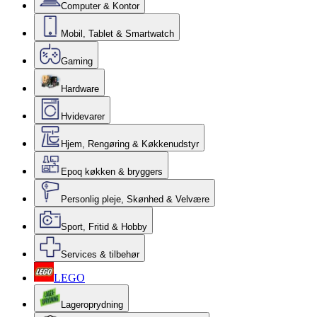
Computer & Kontor
Mobil, Tablet & Smartwatch
Gaming
Hardware
Hvidevarer
Hjem, Rengøring & Køkkenudstyr
Epoq køkken & bryggers
Personlig pleje, Skønhed & Velvære
Sport, Fritid & Hobby
Services & tilbehør
LEGO
Lageroprydning