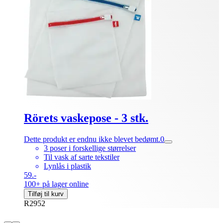
Rörets vaskepose - 3 stk.
Dette produkt er endnu ikke blevet bedømt.
0
3 poser i forskellige størrelser
Til vask af sarte tekstiler
Lynlås i plastik
59.-
100+ på lager online
Tilføj til kurv
R2952