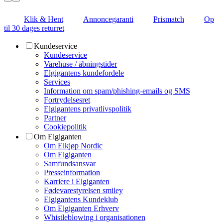
Klik & Hent
Annoncegaranti
Prismatch
Op
til 30 dages returret
Kundeservice
Kundeservice
Varehuse / åbningstider
Elgigantens kundefordele
Services
Information om spam/phishing-emails og SMS
Fortrydelsesret
Elgigantens privatlivspolitik
Partner
Cookiepolitik
Om Elgiganten
Om Elkjøp Nordic
Om Elgiganten
Samfundsansvar
Presseinformation
Karriere i Elgiganten
Fødevarestyrelsen smiley
Elgigantens Kundeklub
Om Elgiganten Erhverv
Whistleblowing i organisationen