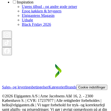
Inspiration
Ugens tilbud - og andre gode priser
Epoq køkken & bryggers
Elgigantens Magasin
Udsalg
Black Friday 2026
Salgs- og leveringsbetingelser
Kategorier
Brands
Cookie indstillinger
©2026 Elgiganten A/S | Arne Jacobsens Allé 16, 2. - 2300
København S. | CVR: 17237977 | Alle rettigheder forbeholdes |
hello@elgiganten.dk | Vi tager forbehold for tryk- og korrekturfejl
samt afgifts- og prisændringer. Vi gør i øvrigt opmærksom på at din