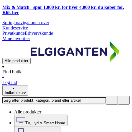
Mix & Match - spar 1.000 kr. for hver 4.000 kr. du køber for.
Klik
her
Spring navigationen over
Kundeservice
Privatkunde
Erhvervskunde
Mine favoritter
Alle produkter
Find butik
Log ind
Indkøbskurv
Alle produkter
TV, Lyd & Smart Home