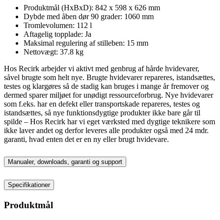
Produktmål (HxBxD): 842 x 598 x 626 mm
Dybde med åben dør 90 grader: 1060 mm
Tromlevolumen: 112 l
Aftagelig topplade: Ja
Maksimal regulering af stilleben: 15 mm
Nettovægt: 37.8 kg
Hos Recirk arbejder vi aktivt med genbrug af hårde hvidevarer,
såvel brugte som helt nye. Brugte hvidevarer repareres, istandsættes,
testes og klargøres så de stadig kan bruges i mange år fremover og
dermed sparer miljøet for unødigt ressourceforbrug. Nye hvidevarer
som f.eks. har en defekt eller transportskade repareres, testes og
istandsættes, så nye funktionsdygtige produkter ikke bare går til
spilde – Hos Recirk har vi eget værksted med dygtige teknikere som
ikke laver andet og derfor leveres alle produkter også med 24 mdr.
garanti, hvad enten det er en ny eller brugt hvidevare.
Manualer, downloads, garanti og support
Specifikationer
Produktmål