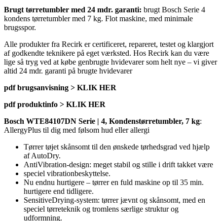
Brugt tørretumbler med 24 mdr. garanti:
brugt Bosch Serie 4
kondens tørretumbler med 7 kg. Flot maskine, med minimale
brugsspor.
Alle produkter fra Recirk er certificeret, repareret, testet og klargjort
af godkendte teknikere på eget værksted. Hos Recirk kan du være
lige så tryg ved at købe genbrugte hvidevarer som helt nye – vi giver
altid 24 mdr. garanti på brugte hvidevarer
pdf brugsanvisning > KLIK HER
pdf produktinfo > KLIK HER
Bosch WTE84107DN Serie | 4, Kondenstørretumbler, 7 kg
:
AllergyPlus til dig med følsom hud eller allergi
Tørrer tøjet skånsomt til den ønskede tørhedsgrad ved hjælp
af AutoDry.
AntiVibration-design: meget stabil og stille i drift takket være
speciel vibrationbeskyttelse.
Nu endnu hurtigere – tørrer en fuld maskine op til 35 min.
hurtigere end tidligere.
SensitiveDrying-system: tørrer jævnt og skånsomt, med en
speciel tørreteknik og tromlens særlige struktur og
udformning.