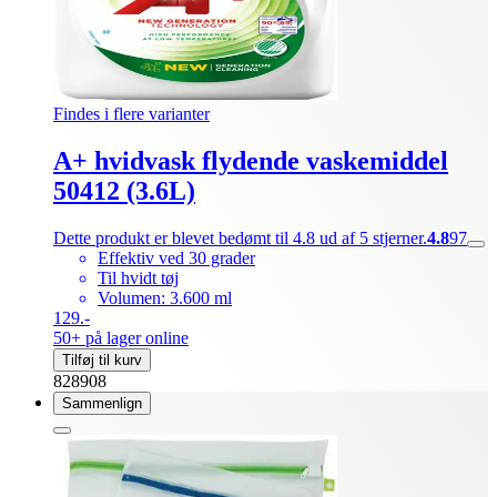
Findes i flere varianter
A+ hvidvask flydende vaskemiddel
50412 (3.6L)
Dette produkt er blevet bedømt til 4.8 ud af 5 stjerner.
4.8
97
Effektiv ved 30 grader
Til hvidt tøj
Volumen: 3.600 ml
129.-
50+ på lager online
Tilføj til kurv
828908
Sammenlign