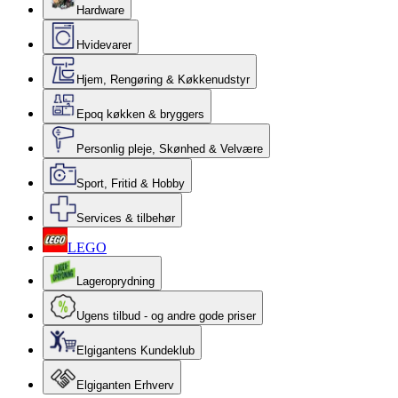
Hardware
Hvidevarer
Hjem, Rengøring & Køkkenudstyr
Epoq køkken & bryggers
Personlig pleje, Skønhed & Velvære
Sport, Fritid & Hobby
Services & tilbehør
LEGO
Lageroprydning
Ugens tilbud - og andre gode priser
Elgigantens Kundeklub
Elgiganten Erhverv