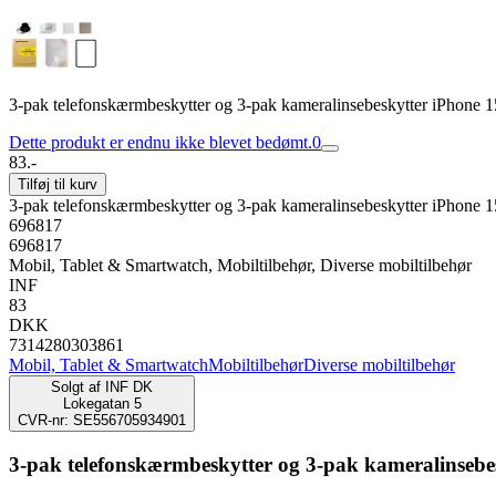
3-pak telefonskærmbeskytter og 3-pak kameralinsebeskytter iPhone 1
Dette produkt er endnu ikke blevet bedømt.
0
83.-
Tilføj til kurv
3-pak telefonskærmbeskytter og 3-pak kameralinsebeskytter iPhone 1
696817
696817
Mobil, Tablet & Smartwatch, Mobiltilbehør, Diverse mobiltilbehør
INF
83
DKK
7314280303861
Mobil, Tablet & Smartwatch
Mobiltilbehør
Diverse mobiltilbehør
Solgt af
INF DK
Lokegatan 5
CVR-nr: SE556705934901
3-pak telefonskærmbeskytter og 3-pak kameralinsebe