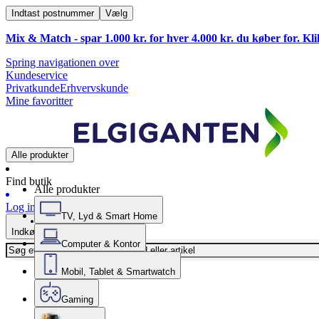
Indtast postnummer
Vælg
Mix & Match - spar 1.000 kr. for hver 4.000 kr. du køber for. Kl
Spring navigationen over
Kundeservice
Privatkunde
Erhvervskunde
Mine favoritter
Alle produkter
Find butik
Alle produkter
Log ind
TV, Lyd & Smart Home
Indkøbskurv
Computer & Kontor
Mobil, Tablet & Smartwatch
Gaming