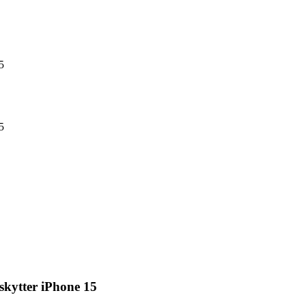
5
5
skytter iPhone 15