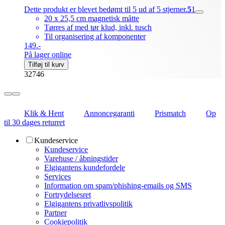
Dette produkt er blevet bedømt til 5 ud af 5 stjerner.
5
1
20 x 25,5 cm magnetisk måtte
Tørres af med tør klud, inkl. tusch
Til organisering af komponenter
149.-
På lager online
Tilføj til kurv
32746
Klik & Hent
Annoncegaranti
Prismatch
Op
til 30 dages returret
Kundeservice
Kundeservice
Varehuse / åbningstider
Elgigantens kundefordele
Services
Information om spam/phishing-emails og SMS
Fortrydelsesret
Elgigantens privatlivspolitik
Partner
Cookiepolitik