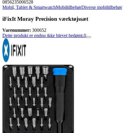
0856235006528
Mobil, Tablet & Smartwatch
Mobiltilbehør
Diverse mobiltilbehør
iFixIt Moray Precision værktøjssæt
Varenummer:
300652
Dette produkt er endnu ikke blevet bedømt.
0