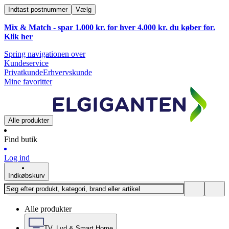
Indtast postnummer
Vælg
Mix & Match - spar 1.000 kr. for hver 4.000 kr. du køber for.
Klik
her
Spring navigationen over
Kundeservice
Privatkunde
Erhvervskunde
Mine favoritter
Alle produkter
Find butik
Log ind
Indkøbskurv
Alle produkter
TV, Lyd & Smart Home