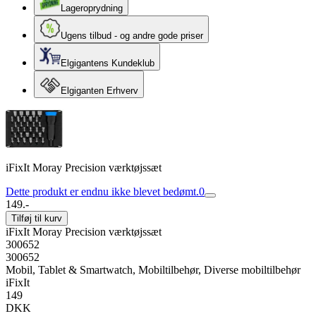
Lageroprydning
Ugens tilbud - og andre gode priser
Elgigantens Kundeklub
Elgiganten Erhverv
iFixIt Moray Precision værktøjssæt
Dette produkt er endnu ikke blevet bedømt.
0
149.-
Tilføj til kurv
iFixIt Moray Precision værktøjssæt
300652
300652
Mobil, Tablet & Smartwatch, Mobiltilbehør, Diverse mobiltilbehør
iFixIt
149
DKK