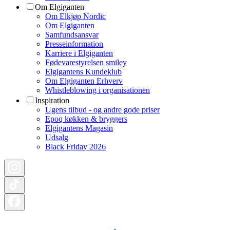
Om Elgiganten
Om Elkjøp Nordic
Om Elgiganten
Samfundsansvar
Presseinformation
Karriere i Elgiganten
Fødevarestyrelsen smiley
Elgigantens Kundeklub
Om Elgiganten Erhverv
Whistleblowing i organisationen
Inspiration
Ugens tilbud - og andre gode priser
Epoq køkken & bryggers
Elgigantens Magasin
Udsalg
Black Friday 2026