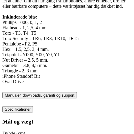
let at åbne. Om du har gang i smartphones, andre enheder, droner
eller bærbare computere – dette værktøjssæt har dig dækket ind.
Inkluderede bits:
Phillips - 000, 0, 1, 2
Flathead - 1, 2,5, 4 mm.
Torx - T3, T4, T5
Torx Security - TR6, TR8, TR10, TR15
Pentalobe - P2, P5
Hex – 1,5, 2,5, 3, 4 mm.
Tri-point - Y000, Y00, Y0, Y1
Nut Driver – 2,5, 5 mm.
Gamebit – 3,8, 4,5 mm.
Triangle - 2, 3 mm.
iPhone Standoff Bit
Oval Drive
Manualer, downloads, garanti og support
Specifikationer
Mål og vægt
Dybde (cm)