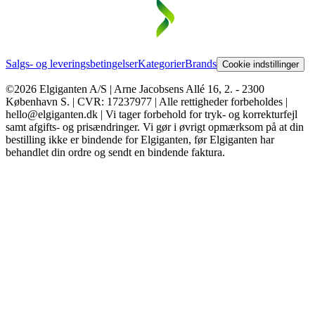
Salgs- og leveringsbetingelser
Kategorier
Brands
Cookie indstillinger
©2026 Elgiganten A/S | Arne Jacobsens Allé 16, 2. - 2300
København S. | CVR: 17237977 | Alle rettigheder forbeholdes |
hello@elgiganten.dk | Vi tager forbehold for tryk- og korrekturfejl
samt afgifts- og prisændringer. Vi gør i øvrigt opmærksom på at din
bestilling ikke er bindende for Elgiganten, før Elgiganten har
behandlet din ordre og sendt en bindende faktura.