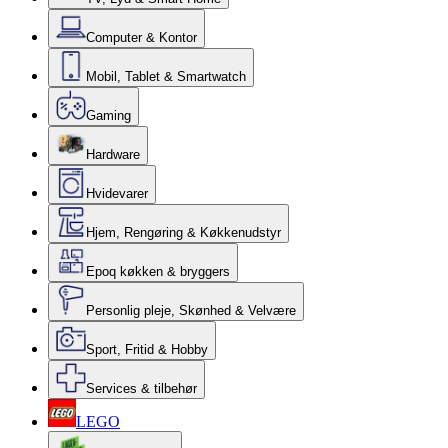
Computer & Kontor
Mobil, Tablet & Smartwatch
Gaming
Hardware
Hvidevarer
Hjem, Rengøring & Køkkenudstyr
Epoq køkken & bryggers
Personlig pleje, Skønhed & Velvære
Sport, Fritid & Hobby
Services & tilbehør
LEGO