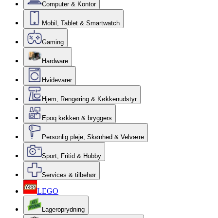
Computer & Kontor
Mobil, Tablet & Smartwatch
Gaming
Hardware
Hvidevarer
Hjem, Rengøring & Køkkenudstyr
Epoq køkken & bryggers
Personlig pleje, Skønhed & Velvære
Sport, Fritid & Hobby
Services & tilbehør
LEGO
Lageroprydning