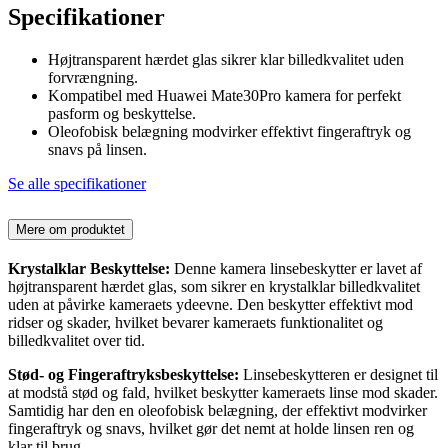
Specifikationer
Højtransparent hærdet glas sikrer klar billedkvalitet uden
forvrængning.
Kompatibel med Huawei Mate30Pro kamera for perfekt
pasform og beskyttelse.
Oleofobisk belægning modvirker effektivt fingeraftryk og
snavs på linsen.
Se alle specifikationer
Mere om produktet
Krystalklar Beskyttelse:
Denne kamera linsebeskytter er lavet af
højtransparent hærdet glas, som sikrer en krystalklar billedkvalitet
uden at påvirke kameraets ydeevne. Den beskytter effektivt mod
ridser og skader, hvilket bevarer kameraets funktionalitet og
billedkvalitet over tid.
Stød- og Fingeraftryksbeskyttelse:
Linsebeskytteren er designet til
at modstå stød og fald, hvilket beskytter kameraets linse mod skader.
Samtidig har den en oleofobisk belægning, der effektivt modvirker
fingeraftryk og snavs, hvilket gør det nemt at holde linsen ren og
klar til brug.