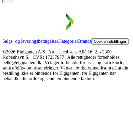
Salgs- og leveringsbetingelser
Kategorier
Brands
Cookie indstillinger
©2026 Elgiganten A/S | Arne Jacobsens Allé 16, 2. - 2300
København S. | CVR: 17237977 | Alle rettigheder forbeholdes |
hello@elgiganten.dk | Vi tager forbehold for tryk- og korrekturfejl
samt afgifts- og prisændringer. Vi gør i øvrigt opmærksom på at din
bestilling ikke er bindende for Elgiganten, før Elgiganten har
behandlet din ordre og sendt en bindende faktura.