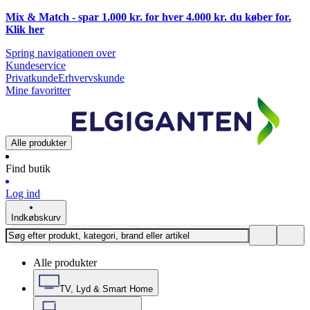
Mix & Match - spar 1.000 kr. for hver 4.000 kr. du køber for.
Klik
her
Spring navigationen over
Kundeservice
Privatkunde
Erhvervskunde
Mine favoritter
Alle produkter
Find butik
Log ind
Indkøbskurv
Alle produkter
TV, Lyd & Smart Home