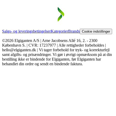
Salgs- og leveringsbetingelser
Kategorier
Brands
Cookie indstillinger
©2026 Elgiganten A/S | Arne Jacobsens Allé 16, 2. - 2300
København S. | CVR: 17237977 | Alle rettigheder forbeholdes |
hello@elgiganten.dk | Vi tager forbehold for tryk- og korrekturfejl
samt afgifts- og prisændringer. Vi gør i øvrigt opmærksom på at din
bestilling ikke er bindende for Elgiganten, før Elgiganten har
behandlet din ordre og sendt en bindende faktura.