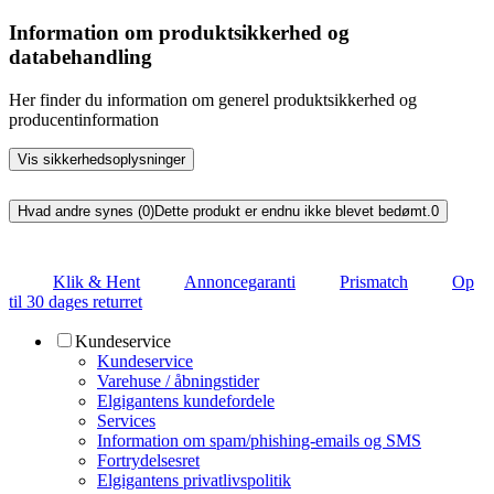
Information om produktsikkerhed og
databehandling
Her finder du information om generel produktsikkerhed og
producentinformation
Vis sikkerhedsoplysninger
Hvad andre synes (0)
Dette produkt er endnu ikke blevet bedømt.
0
Klik & Hent
Annoncegaranti
Prismatch
Op
til 30 dages returret
Kundeservice
Kundeservice
Varehuse / åbningstider
Elgigantens kundefordele
Services
Information om spam/phishing-emails og SMS
Fortrydelsesret
Elgigantens privatlivspolitik