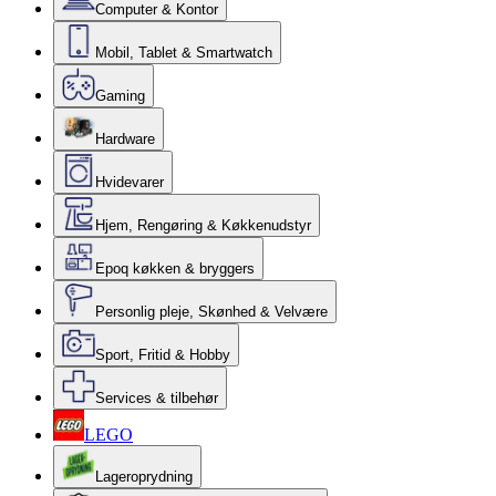
Computer & Kontor
Mobil, Tablet & Smartwatch
Gaming
Hardware
Hvidevarer
Hjem, Rengøring & Køkkenudstyr
Epoq køkken & bryggers
Personlig pleje, Skønhed & Velvære
Sport, Fritid & Hobby
Services & tilbehør
LEGO
Lageroprydning