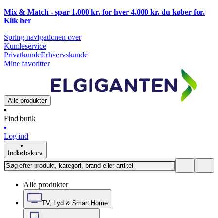
Mix & Match - spar 1.000 kr. for hver 4.000 kr. du køber for.
Klik
her
Spring navigationen over
Kundeservice
Privatkunde
Erhvervskunde
Mine favoritter
Alle produkter
Find butik
Log ind
Indkøbskurv
Alle produkter
TV, Lyd & Smart Home