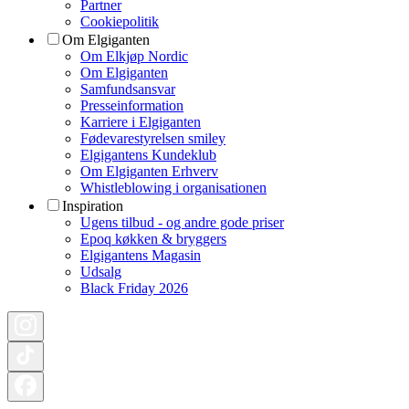
Partner
Cookiepolitik
Om Elgiganten
Om Elkjøp Nordic
Om Elgiganten
Samfundsansvar
Presseinformation
Karriere i Elgiganten
Fødevarestyrelsen smiley
Elgigantens Kundeklub
Om Elgiganten Erhverv
Whistleblowing i organisationen
Inspiration
Ugens tilbud - og andre gode priser
Epoq køkken & bryggers
Elgigantens Magasin
Udsalg
Black Friday 2026