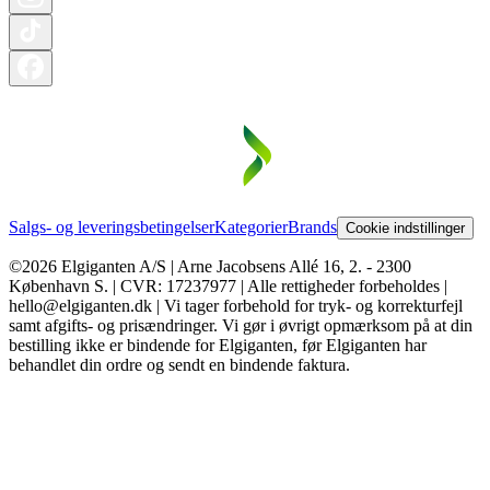
Salgs- og leveringsbetingelser
Kategorier
Brands
Cookie indstillinger
©2026 Elgiganten A/S | Arne Jacobsens Allé 16, 2. - 2300
København S. | CVR: 17237977 | Alle rettigheder forbeholdes |
hello@elgiganten.dk | Vi tager forbehold for tryk- og korrekturfejl
samt afgifts- og prisændringer. Vi gør i øvrigt opmærksom på at din
bestilling ikke er bindende for Elgiganten, før Elgiganten har
behandlet din ordre og sendt en bindende faktura.