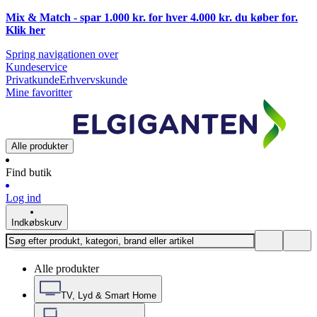
Mix & Match - spar 1.000 kr. for hver 4.000 kr. du køber for.
Klik
her
Spring navigationen over
Kundeservice
Privatkunde
Erhvervskunde
Mine favoritter
Alle produkter
Find butik
Log ind
Indkøbskurv
Alle produkter
TV, Lyd & Smart Home