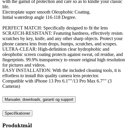
with the gamut of protection and care so as to kindle your classic
life.
Electroplate super smooth Oleophobic Coating.
Initial waterdrop angle 116-118 Degree.
PERFECT MATCH: Specifically designed to fit the lens
SCRATCH-RESISTANT: Featuring hardness, effectively resists
scratches by key, knife, and any other sharp objects. Protect your
phone camera lens from drops, bumps, scratches, and scrapes.
ULTRA-CLEAR: High-definition clear hydrophobic and
oleophobic screen coating protects against sweat, oil residue, and
fingerprints. 99.9% transparency to ensure original high resolution
for pictures and videos.
EASY INSTALLATION: With the included cleaning tools, it is
effortless to install this quality camera lens protector.
Compatible with iPhone 13 Pro 6.1""/13 Pro Max 6.7"" (3
Cameras)
Manualer, downloads, garanti og support
Specifikationer
Produktmål