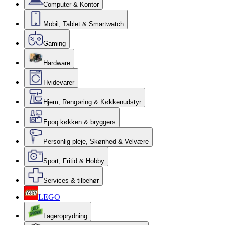
Computer & Kontor
Mobil, Tablet & Smartwatch
Gaming
Hardware
Hvidevarer
Hjem, Rengøring & Køkkenudstyr
Epoq køkken & bryggers
Personlig pleje, Skønhed & Velvære
Sport, Fritid & Hobby
Services & tilbehør
LEGO
Lageroprydning