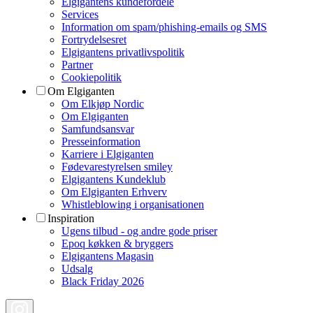
Elgigantens kundefordele
Services
Information om spam/phishing-emails og SMS
Fortrydelsesret
Elgigantens privatlivspolitik
Partner
Cookiepolitik
Om Elgiganten
Om Elkjøp Nordic
Om Elgiganten
Samfundsansvar
Presseinformation
Karriere i Elgiganten
Fødevarestyrelsen smiley
Elgigantens Kundeklub
Om Elgiganten Erhverv
Whistleblowing i organisationen
Inspiration
Ugens tilbud - og andre gode priser
Epoq køkken & bryggers
Elgigantens Magasin
Udsalg
Black Friday 2026