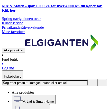
Mix & Match - spar 1.000 kr. for hver 4.000 kr. du køber for.
Klik
her
Spring navigationen over
Kundeservice
Privatkunde
Erhvervskunde
Mine favoritter
Alle produkter
Find butik
Log ind
Indkøbskurv
Alle produkter
TV, Lyd & Smart Home