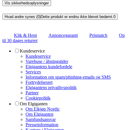
Vis sikkerhedsoplysninger
Hvad andre synes (0)
Dette produkt er endnu ikke blevet bedømt.
0
Klik & Hent
Annoncegaranti
Prismatch
Op
til 30 dages returret
Kundeservice
Kundeservice
Varehuse / åbningstider
Elgigantens kundefordele
Services
Information om spam/phishing-emails og SMS
Fortrydelsesret
Elgigantens privatlivspolitik
Partner
Cookiepolitik
Om Elgiganten
Om Elkjøp Nordic
Om Elgiganten
Samfundsansvar
Presseinformation
Karriere i Elgiganten