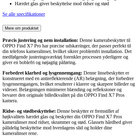
Hærdet glas giver beskyttelse mod ridser og stød
Se alle specifikationer
Mere om produktet
Præcis justering og nem installation:
Denne kamerabeskytter til
OPPO Find X7 Pro har præcise udskæringer, der passer perfekt til
din telefons kameralinser, hvilket sikrer problemfri installation. Det
medfølgende justeringsværktøj forenkler processen yderligere og
giver en boblefri og nøjagtig påføring.
Forbedret klarhed og lysgennemgang:
Denne linsebeskytter er
konstrueret med en antireflekterende (AR) belægning, der forbedrer
lysgennemgangen, hvilket resulterer i klarere og skarpere billeder og
videoer. Belægningen minimerer blænding og refleksioner og
bevarer den originale billedkvalitet på din OPPO Find X7 Pros
kamera.
Ridse- og stødbeskyttelse:
Denne beskytter er fremstillet af
højkvalitets hærdet glas og beskytter din OPPO Find X7 Pros
kameralinser mod ridser, skrammer og stød. Glassets hårdhed giver
pålidelig beskyttelse mod hverdagens slid og holder dine
kameralinser rene.