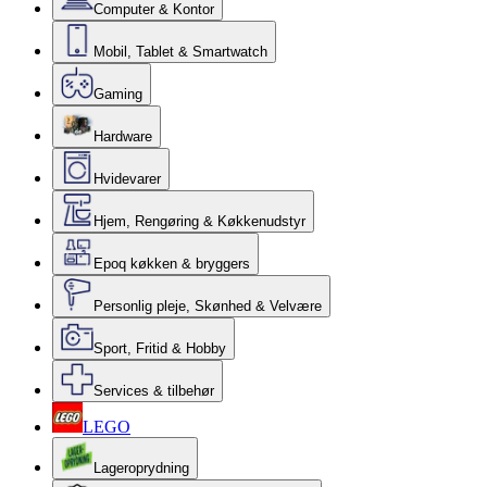
Computer & Kontor
Mobil, Tablet & Smartwatch
Gaming
Hardware
Hvidevarer
Hjem, Rengøring & Køkkenudstyr
Epoq køkken & bryggers
Personlig pleje, Skønhed & Velvære
Sport, Fritid & Hobby
Services & tilbehør
LEGO
Lageroprydning