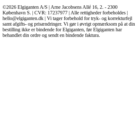
©2026 Elgiganten A/S | Arne Jacobsens Allé 16, 2. - 2300
København S. | CVR: 17237977 | Alle rettigheder forbeholdes |
hello@elgiganten.dk | Vi tager forbehold for tryk- og korrekturfejl
samt afgifts- og prisændringer. Vi gør i øvrigt opmærksom på at din
bestilling ikke er bindende for Elgiganten, før Elgiganten har
behandlet din ordre og sendt en bindende faktura.