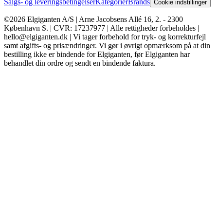
Salgs- og leveringsbetingelser
Kategorier
Brands
Cookie indstillinger
©2026 Elgiganten A/S | Arne Jacobsens Allé 16, 2. - 2300
København S. | CVR: 17237977 | Alle rettigheder forbeholdes |
hello@elgiganten.dk | Vi tager forbehold for tryk- og korrekturfejl
samt afgifts- og prisændringer. Vi gør i øvrigt opmærksom på at din
bestilling ikke er bindende for Elgiganten, før Elgiganten har
behandlet din ordre og sendt en bindende faktura.