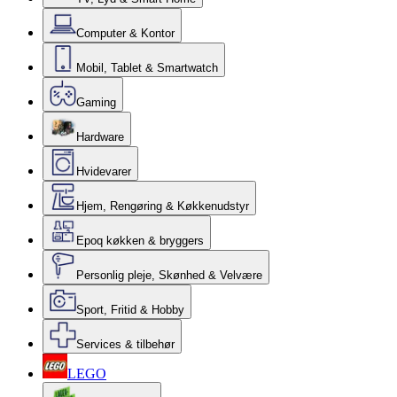
Computer & Kontor
Mobil, Tablet & Smartwatch
Gaming
Hardware
Hvidevarer
Hjem, Rengøring & Køkkenudstyr
Epoq køkken & bryggers
Personlig pleje, Skønhed & Velvære
Sport, Fritid & Hobby
Services & tilbehør
LEGO