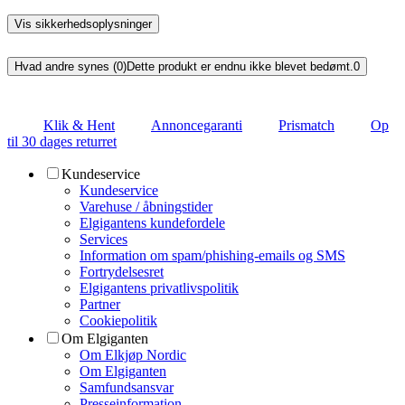
Vis sikkerhedsoplysninger
Hvad andre synes (0)
Dette produkt er endnu ikke blevet bedømt.
0
Klik & Hent
Annoncegaranti
Prismatch
Op
til 30 dages returret
Kundeservice
Kundeservice
Varehuse / åbningstider
Elgigantens kundefordele
Services
Information om spam/phishing-emails og SMS
Fortrydelsesret
Elgigantens privatlivspolitik
Partner
Cookiepolitik
Om Elgiganten
Om Elkjøp Nordic
Om Elgiganten
Samfundsansvar
Presseinformation