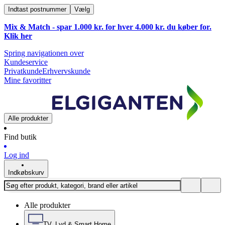
Indtast postnummer
Vælg
Mix & Match - spar 1.000 kr. for hver 4.000 kr. du køber for.
Klik
her
Spring navigationen over
Kundeservice
Privatkunde
Erhvervskunde
Mine favoritter
Alle produkter
Find butik
Log ind
Indkøbskurv
Alle produkter
TV, Lyd & Smart Home