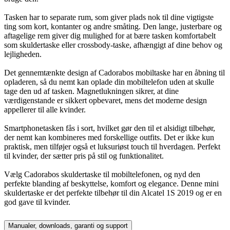
Tasken har to separate rum, som giver plads nok til dine vigtigste
ting som kort, kontanter og andre småting. Den lange, justerbare og
aftagelige rem giver dig mulighed for at bære tasken komfortabelt
som skuldertaske eller crossbody-taske, afhængigt af dine behov og
lejligheden.
Det gennemtænkte design af Cadorabos mobiltaske har en åbning til
opladeren, så du nemt kan oplade din mobiltelefon uden at skulle
tage den ud af tasken. Magnetlukningen sikrer, at dine
værdigenstande er sikkert opbevaret, mens det moderne design
appellerer til alle kvinder.
Smartphonetasken fås i sort, hvilket gør den til et alsidigt tilbehør,
der nemt kan kombineres med forskellige outfits. Det er ikke kun
praktisk, men tilføjer også et luksuriøst touch til hverdagen. Perfekt
til kvinder, der sætter pris på stil og funktionalitet.
Vælg Cadorabos skuldertaske til mobiltelefonen, og nyd den
perfekte blanding af beskyttelse, komfort og elegance. Denne mini
skuldertaske er det perfekte tilbehør til din Alcatel 1S 2019 og er en
god gave til kvinder.
Manualer, downloads, garanti og support