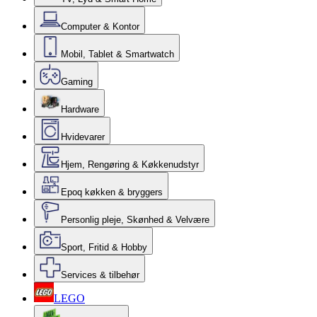
Computer & Kontor
Mobil, Tablet & Smartwatch
Gaming
Hardware
Hvidevarer
Hjem, Rengøring & Køkkenudstyr
Epoq køkken & bryggers
Personlig pleje, Skønhed & Velvære
Sport, Fritid & Hobby
Services & tilbehør
LEGO