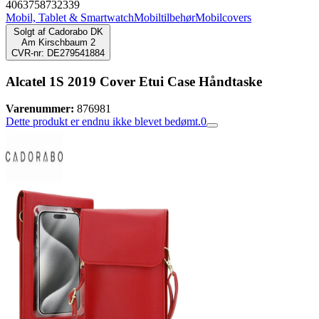
4063758732339
Mobil, Tablet & Smartwatch
Mobiltilbehør
Mobilcovers
Solgt af
Cadorabo DK
Am Kirschbaum 2
CVR-nr: DE279541884
Alcatel 1S 2019 Cover Etui Case Håndtaske
Varenummer:
876981
Dette produkt er endnu ikke blevet bedømt.
0