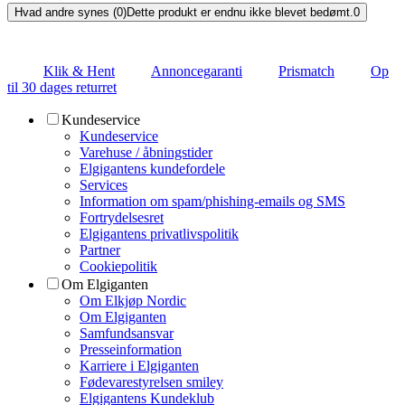
Hvad andre synes (0)
Dette produkt er endnu ikke blevet bedømt.
0
Klik & Hent
Annoncegaranti
Prismatch
Op
til 30 dages returret
Kundeservice
Kundeservice
Varehuse / åbningstider
Elgigantens kundefordele
Services
Information om spam/phishing-emails og SMS
Fortrydelsesret
Elgigantens privatlivspolitik
Partner
Cookiepolitik
Om Elgiganten
Om Elkjøp Nordic
Om Elgiganten
Samfundsansvar
Presseinformation
Karriere i Elgiganten
Fødevarestyrelsen smiley
Elgigantens Kundeklub