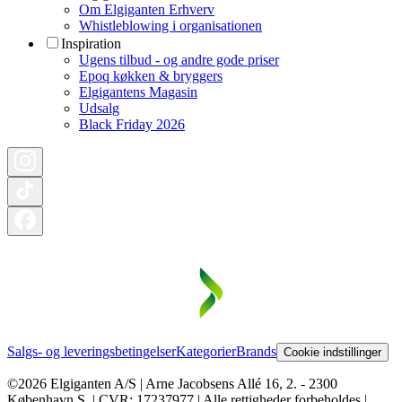
Om Elgiganten Erhverv
Whistleblowing i organisationen
Inspiration
Ugens tilbud - og andre gode priser
Epoq køkken & bryggers
Elgigantens Magasin
Udsalg
Black Friday 2026
Salgs- og leveringsbetingelser
Kategorier
Brands
Cookie indstillinger
©2026 Elgiganten A/S | Arne Jacobsens Allé 16, 2. - 2300
København S. | CVR: 17237977 | Alle rettigheder forbeholdes |