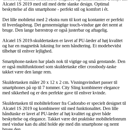
Alcatel 1S 2019 med stil med dette slanke design. Optimal
beskyttelse af din smartphone - perfekt stil og komfort i ét.
Det lille mobiletui med 2 ekstra rum til kort og kontanter er perfekt
til hverdagsbrug. Det gennemsigtige touch-vindue gør det nemt at
bruge. Den lange bærestrop er også justerbar og aftagelig.
Alcatel 1S 2019-skuldertasken er lavet af PU-læder af høj kvalitet
og har en magnetisk lukning for nem håndtering. Et modebevidst
tilbehør til enhver lejlighed.
Smartphone-tasken har plads nok til vigtige og små genstande. Den
er også multifunktionel som skuldertaske eller crossbody-taske
takket være den lange rem.
Skuldertasken måler 20 x 12 x 2 cm. Visningsvinduet passer til
smartphones på op til 7 tommer. City Sling kombinerer elegance
med sikkerhed og er den perfekte gave til enhver kvinde.
Skuldertasken til mobiltelefoner fra Cadorabo er specielt designet til
Alcatel 1S 2019 og kombinerer stil med funktionalitet. Den lille
håndtaske er lavet af PU-læder af høj kvalitet og giver både
beskyttelse og elegance. Takket være det praktiske mobiltelefonrum
med vindue kan du altid holde øje med din smartphone og nemt
bruge den.