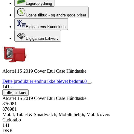
Lageroprydning
Ugens tilbud - og andre gode priser
Elgigantens Kundeklub
Elgiganten Erhverv
Alcatel 1S 2019 Cover Etui Case Håndtaske
Dette produkt er endnu ikke blevet bedømt.
0
141.-
Tilføj til kurv
Alcatel 1S 2019 Cover Etui Case Håndtaske
876981
876981
Mobil, Tablet & Smartwatch, Mobiltilbehør, Mobilcovers
Cadorabo
141
DKK