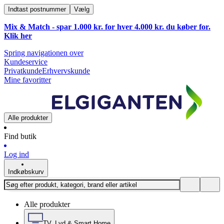
Indtast postnummer
Vælg
Mix & Match - spar 1.000 kr. for hver 4.000 kr. du køber for.
Klik
her
Spring navigationen over
Kundeservice
Privatkunde
Erhvervskunde
Mine favoritter
Alle produkter
Find butik
Log ind
Indkøbskurv
Alle produkter
TV, Lyd & Smart Home