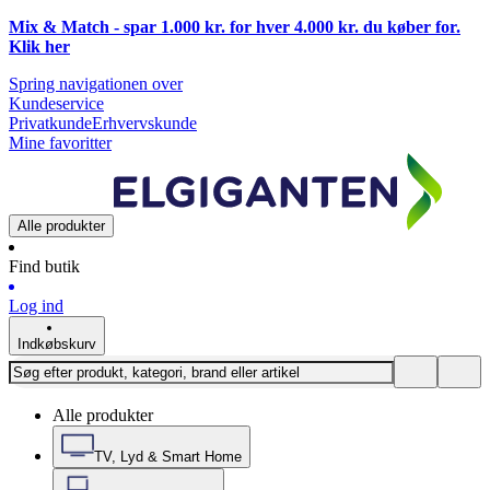
Mix & Match - spar 1.000 kr. for hver 4.000 kr. du køber for.
Klik
her
Spring navigationen over
Kundeservice
Privatkunde
Erhvervskunde
Mine favoritter
Alle produkter
Find butik
Log ind
Indkøbskurv
Alle produkter
TV, Lyd & Smart Home