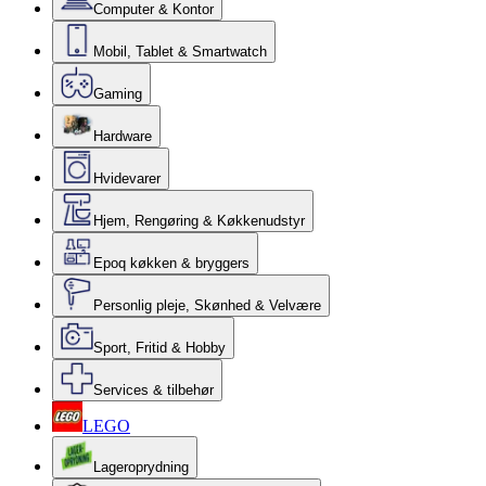
Computer & Kontor
Mobil, Tablet & Smartwatch
Gaming
Hardware
Hvidevarer
Hjem, Rengøring & Køkkenudstyr
Epoq køkken & bryggers
Personlig pleje, Skønhed & Velvære
Sport, Fritid & Hobby
Services & tilbehør
LEGO
Lageroprydning