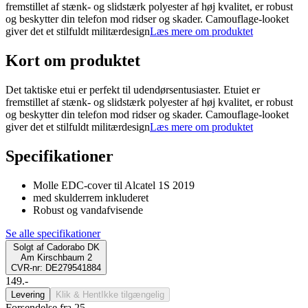
fremstillet af stænk- og slidstærk polyester af høj kvalitet, er robust
og beskytter din telefon mod ridser og skader. Camouflage-looket
giver det et stilfuldt militærdesign
Læs mere om produktet
Kort om produktet
Det taktiske etui er perfekt til udendørsentusiaster. Etuiet er
fremstillet af stænk- og slidstærk polyester af høj kvalitet, er robust
og beskytter din telefon mod ridser og skader. Camouflage-looket
giver det et stilfuldt militærdesign
Læs mere om produktet
Specifikationer
Molle EDC-cover til Alcatel 1S 2019
med skulderrem inkluderet
Robust og vandafvisende
Se alle specifikationer
Solgt af
Cadorabo DK
Am Kirschbaum 2
CVR-nr: DE279541884
149.-
Levering
Klik & Hent
Ikke tilgængelig
Forsendelse fra 25,-