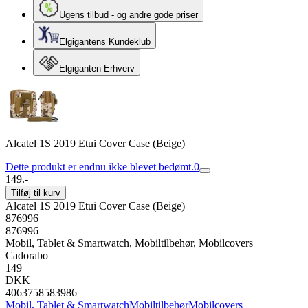
Ugens tilbud - og andre gode priser
Elgigantens Kundeklub
Elgiganten Erhverv
Alcatel 1S 2019 Etui Cover Case (Beige)
Dette produkt er endnu ikke blevet bedømt.
0
149.-
Tilføj til kurv
Alcatel 1S 2019 Etui Cover Case (Beige)
876996
876996
Mobil, Tablet & Smartwatch, Mobiltilbehør, Mobilcovers
Cadorabo
149
DKK
4063758583986
Mobil, Tablet & Smartwatch
Mobiltilbehør
Mobilcovers