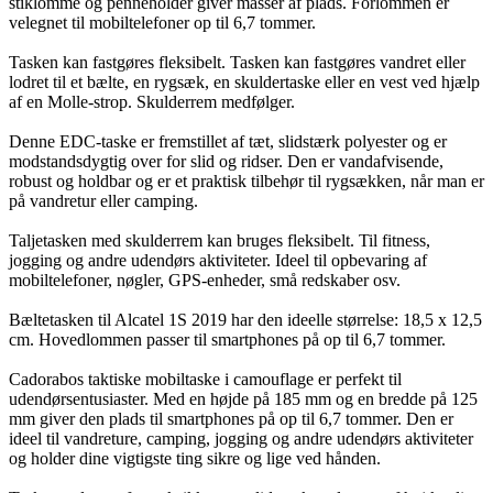
stiklomme og penneholder giver masser af plads. Forlommen er
velegnet til mobiltelefoner op til 6,7 tommer.
Tasken kan fastgøres fleksibelt. Tasken kan fastgøres vandret eller
lodret til et bælte, en rygsæk, en skuldertaske eller en vest ved hjælp
af en Molle-strop. Skulderrem medfølger.
Denne EDC-taske er fremstillet af tæt, slidstærk polyester og er
modstandsdygtig over for slid og ridser. Den er vandafvisende,
robust og holdbar og er et praktisk tilbehør til rygsækken, når man er
på vandretur eller camping.
Taljetasken med skulderrem kan bruges fleksibelt. Til fitness,
jogging og andre udendørs aktiviteter. Ideel til opbevaring af
mobiltelefoner, nøgler, GPS-enheder, små redskaber osv.
Bæltetasken til Alcatel 1S 2019 har den ideelle størrelse: 18,5 x 12,5
cm. Hovedlommen passer til smartphones på op til 6,7 tommer.
Cadorabos taktiske mobiltaske i camouflage er perfekt til
udendørsentusiaster. Med en højde på 185 mm og en bredde på 125
mm giver den plads til smartphones på op til 6,7 tommer. Den er
ideel til vandreture, camping, jogging og andre udendørs aktiviteter
og holder dine vigtigste ting sikre og lige ved hånden.