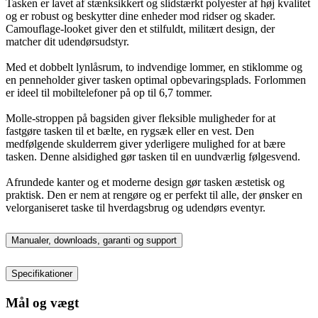
Tasken er lavet af stænksikkert og slidstærkt polyester af høj kvalitet
og er robust og beskytter dine enheder mod ridser og skader.
Camouflage-looket giver den et stilfuldt, militært design, der
matcher dit udendørsudstyr.
Med et dobbelt lynlåsrum, to indvendige lommer, en stiklomme og
en penneholder giver tasken optimal opbevaringsplads. Forlommen
er ideel til mobiltelefoner på op til 6,7 tommer.
Molle-stroppen på bagsiden giver fleksible muligheder for at
fastgøre tasken til et bælte, en rygsæk eller en vest. Den
medfølgende skulderrem giver yderligere mulighed for at bære
tasken. Denne alsidighed gør tasken til en uundværlig følgesvend.
Afrundede kanter og et moderne design gør tasken æstetisk og
praktisk. Den er nem at rengøre og er perfekt til alle, der ønsker en
velorganiseret taske til hverdagsbrug og udendørs eventyr.
Manualer, downloads, garanti og support
Specifikationer
Mål og vægt