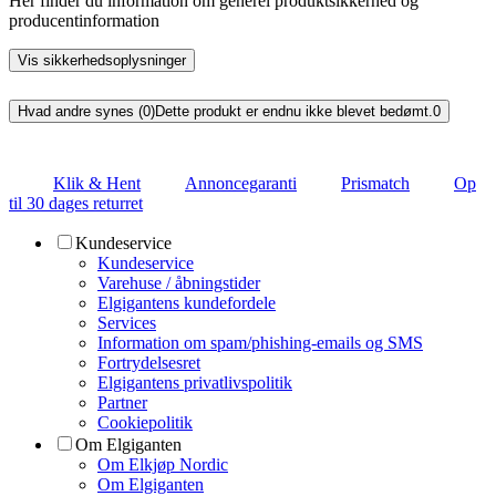
Her finder du information om generel produktsikkerhed og
producentinformation
Vis sikkerhedsoplysninger
Hvad andre synes (0)
Dette produkt er endnu ikke blevet bedømt.
0
Klik & Hent
Annoncegaranti
Prismatch
Op
til 30 dages returret
Kundeservice
Kundeservice
Varehuse / åbningstider
Elgigantens kundefordele
Services
Information om spam/phishing-emails og SMS
Fortrydelsesret
Elgigantens privatlivspolitik
Partner
Cookiepolitik
Om Elgiganten
Om Elkjøp Nordic
Om Elgiganten