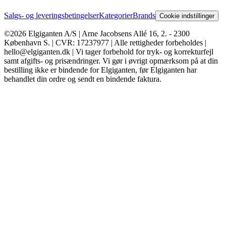
Salgs- og leveringsbetingelser
Kategorier
Brands
Cookie indstillinger
©2026 Elgiganten A/S | Arne Jacobsens Allé 16, 2. - 2300
København S. | CVR: 17237977 | Alle rettigheder forbeholdes |
hello@elgiganten.dk | Vi tager forbehold for tryk- og korrekturfejl
samt afgifts- og prisændringer. Vi gør i øvrigt opmærksom på at din
bestilling ikke er bindende for Elgiganten, før Elgiganten har
behandlet din ordre og sendt en bindende faktura.