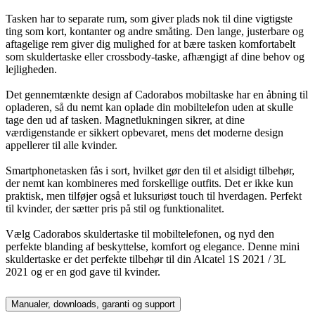
Tasken har to separate rum, som giver plads nok til dine vigtigste
ting som kort, kontanter og andre småting. Den lange, justerbare og
aftagelige rem giver dig mulighed for at bære tasken komfortabelt
som skuldertaske eller crossbody-taske, afhængigt af dine behov og
lejligheden.
Det gennemtænkte design af Cadorabos mobiltaske har en åbning til
opladeren, så du nemt kan oplade din mobiltelefon uden at skulle
tage den ud af tasken. Magnetlukningen sikrer, at dine
værdigenstande er sikkert opbevaret, mens det moderne design
appellerer til alle kvinder.
Smartphonetasken fås i sort, hvilket gør den til et alsidigt tilbehør,
der nemt kan kombineres med forskellige outfits. Det er ikke kun
praktisk, men tilføjer også et luksuriøst touch til hverdagen. Perfekt
til kvinder, der sætter pris på stil og funktionalitet.
Vælg Cadorabos skuldertaske til mobiltelefonen, og nyd den
perfekte blanding af beskyttelse, komfort og elegance. Denne mini
skuldertaske er det perfekte tilbehør til din Alcatel 1S 2021 / 3L
2021 og er en god gave til kvinder.
Manualer, downloads, garanti og support