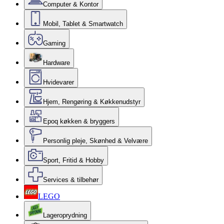
Computer & Kontor
Mobil, Tablet & Smartwatch
Gaming
Hardware
Hvidevarer
Hjem, Rengøring & Køkkenudstyr
Epoq køkken & bryggers
Personlig pleje, Skønhed & Velvære
Sport, Fritid & Hobby
Services & tilbehør
LEGO
Lageroprydning