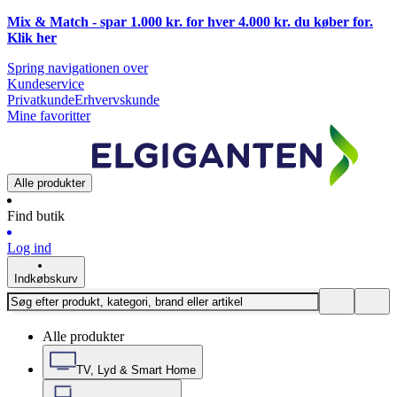
Mix & Match - spar 1.000 kr. for hver 4.000 kr. du køber for.
Klik
her
Spring navigationen over
Kundeservice
Privatkunde
Erhvervskunde
Mine favoritter
Alle produkter
Find butik
Log ind
Indkøbskurv
Alle produkter
TV, Lyd & Smart Home