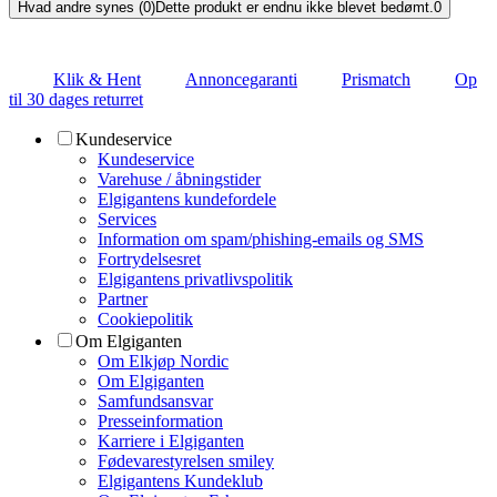
Hvad andre synes (0)
Dette produkt er endnu ikke blevet bedømt.
0
Klik & Hent
Annoncegaranti
Prismatch
Op
til 30 dages returret
Kundeservice
Kundeservice
Varehuse / åbningstider
Elgigantens kundefordele
Services
Information om spam/phishing-emails og SMS
Fortrydelsesret
Elgigantens privatlivspolitik
Partner
Cookiepolitik
Om Elgiganten
Om Elkjøp Nordic
Om Elgiganten
Samfundsansvar
Presseinformation
Karriere i Elgiganten
Fødevarestyrelsen smiley
Elgigantens Kundeklub