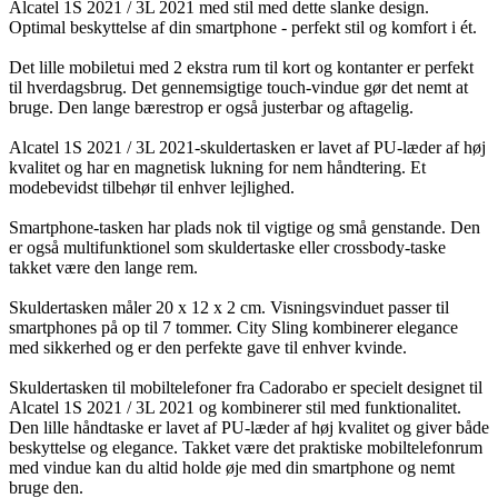
Alcatel 1S 2021 / 3L 2021 med stil med dette slanke design.
Optimal beskyttelse af din smartphone - perfekt stil og komfort i ét.
Det lille mobiletui med 2 ekstra rum til kort og kontanter er perfekt
til hverdagsbrug. Det gennemsigtige touch-vindue gør det nemt at
bruge. Den lange bærestrop er også justerbar og aftagelig.
Alcatel 1S 2021 / 3L 2021-skuldertasken er lavet af PU-læder af høj
kvalitet og har en magnetisk lukning for nem håndtering. Et
modebevidst tilbehør til enhver lejlighed.
Smartphone-tasken har plads nok til vigtige og små genstande. Den
er også multifunktionel som skuldertaske eller crossbody-taske
takket være den lange rem.
Skuldertasken måler 20 x 12 x 2 cm. Visningsvinduet passer til
smartphones på op til 7 tommer. City Sling kombinerer elegance
med sikkerhed og er den perfekte gave til enhver kvinde.
Skuldertasken til mobiltelefoner fra Cadorabo er specielt designet til
Alcatel 1S 2021 / 3L 2021 og kombinerer stil med funktionalitet.
Den lille håndtaske er lavet af PU-læder af høj kvalitet og giver både
beskyttelse og elegance. Takket være det praktiske mobiltelefonrum
med vindue kan du altid holde øje med din smartphone og nemt
bruge den.