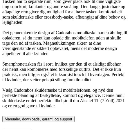
Tasken har to separate rum, som giver plads nok til dine vigtigste
ting som kort, kontanter og andre småting. Den lange, justerbare og
aftagelige rem giver dig mulighed for at bære tasken komfortabelt
som skuldertaske eller crossbody-taske, afhængigt af dine behov og
lejligheden.
Det gennemtænkte design af Cadorabos mobiltaske har en åbning til
opladeren, så du nemt kan oplade din mobiltelefon uden at skulle
tage den ud af tasken. Magnetlukningen sikrer, at dine
værdigenstande er sikkert opbevaret, mens det moderne design
appellerer til alle kvinder.
Smartphonetasken fås i sort, hvilket gør den til et alsidigt tilbehør,
der nemt kan kombineres med forskellige outfits. Det er ikke kun
praktisk, men tilføjer også et luksuriøst touch til hverdagen. Perfekt
til kvinder, der sætter pris på stil og funktionalitet.
Vælg Cadorabos skuldertaske til mobiltelefonen, og nyd den
perfekte blanding af beskyttelse, komfort og elegance. Denne mini
skuldertaske er det perfekte tilbehør til din Alcatel 1T (7 Zoll) 2021
og er en god gave til kvinder.
Manualer, downloads, garanti og support