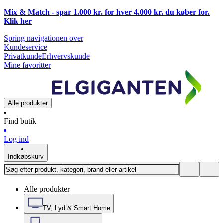
Mix & Match - spar 1.000 kr. for hver 4.000 kr. du køber for.
Klik
her
Spring navigationen over
Kundeservice
Privatkunde
Erhvervskunde
Mine favoritter
Alle produkter
Find butik
Log ind
Indkøbskurv
Alle produkter
TV, Lyd & Smart Home