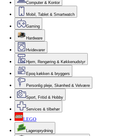
Computer & Kontor
Mobil, Tablet & Smartwatch
Gaming
Hardware
Hvidevarer
Hjem, Rengøring & Køkkenudstyr
Epoq køkken & bryggers
Personlig pleje, Skønhed & Velvære
Sport, Fritid & Hobby
Services & tilbehør
LEGO
Lageroprydning