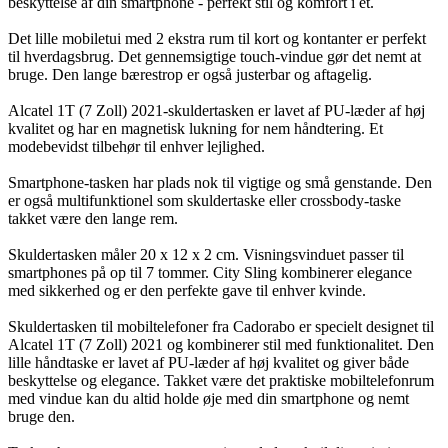
beskyttelse af din smartphone - perfekt stil og komfort i ét.
Det lille mobiletui med 2 ekstra rum til kort og kontanter er perfekt
til hverdagsbrug. Det gennemsigtige touch-vindue gør det nemt at
bruge. Den lange bærestrop er også justerbar og aftagelig.
Alcatel 1T (7 Zoll) 2021-skuldertasken er lavet af PU-læder af høj
kvalitet og har en magnetisk lukning for nem håndtering. Et
modebevidst tilbehør til enhver lejlighed.
Smartphone-tasken har plads nok til vigtige og små genstande. Den
er også multifunktionel som skuldertaske eller crossbody-taske
takket være den lange rem.
Skuldertasken måler 20 x 12 x 2 cm. Visningsvinduet passer til
smartphones på op til 7 tommer. City Sling kombinerer elegance
med sikkerhed og er den perfekte gave til enhver kvinde.
Skuldertasken til mobiltelefoner fra Cadorabo er specielt designet til
Alcatel 1T (7 Zoll) 2021 og kombinerer stil med funktionalitet. Den
lille håndtaske er lavet af PU-læder af høj kvalitet og giver både
beskyttelse og elegance. Takket være det praktiske mobiltelefonrum
med vindue kan du altid holde øje med din smartphone og nemt
bruge den.