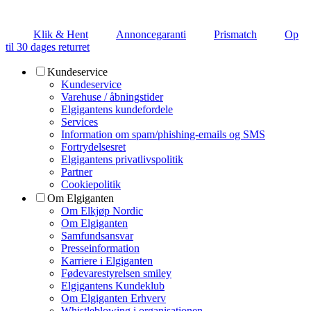
Klik & Hent
Annoncegaranti
Prismatch
Op
til 30 dages returret
Kundeservice
Kundeservice
Varehuse / åbningstider
Elgigantens kundefordele
Services
Information om spam/phishing-emails og SMS
Fortrydelsesret
Elgigantens privatlivspolitik
Partner
Cookiepolitik
Om Elgiganten
Om Elkjøp Nordic
Om Elgiganten
Samfundsansvar
Presseinformation
Karriere i Elgiganten
Fødevarestyrelsen smiley
Elgigantens Kundeklub
Om Elgiganten Erhverv
Whistleblowing i organisationen