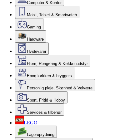
Computer & Kontor
Mobil, Tablet & Smartwatch
Gaming
Hardware
Hvidevarer
Hjem, Rengøring & Køkkenudstyr
Epoq køkken & bryggers
Personlig pleje, Skønhed & Velvære
Sport, Fritid & Hobby
Services & tilbehør
LEGO
Lageroprydning