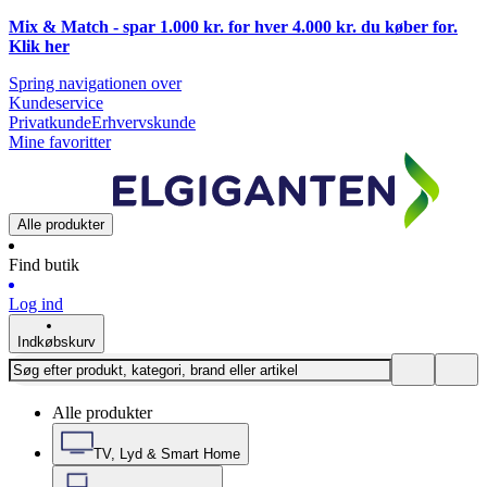
Mix & Match - spar 1.000 kr. for hver 4.000 kr. du køber for.
Klik
her
Spring navigationen over
Kundeservice
Privatkunde
Erhvervskunde
Mine favoritter
Alle produkter
Find butik
Log ind
Indkøbskurv
Alle produkter
TV, Lyd & Smart Home