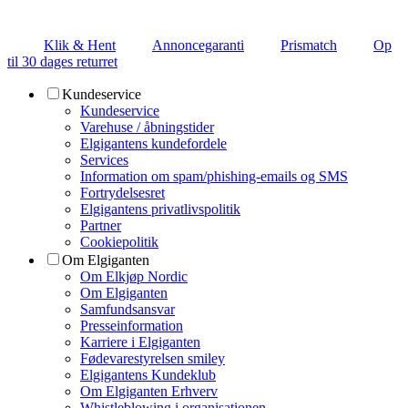
Klik & Hent
Annoncegaranti
Prismatch
Op
til 30 dages returret
Kundeservice
Kundeservice
Varehuse / åbningstider
Elgigantens kundefordele
Services
Information om spam/phishing-emails og SMS
Fortrydelsesret
Elgigantens privatlivspolitik
Partner
Cookiepolitik
Om Elgiganten
Om Elkjøp Nordic
Om Elgiganten
Samfundsansvar
Presseinformation
Karriere i Elgiganten
Fødevarestyrelsen smiley
Elgigantens Kundeklub
Om Elgiganten Erhverv
Whistleblowing i organisationen