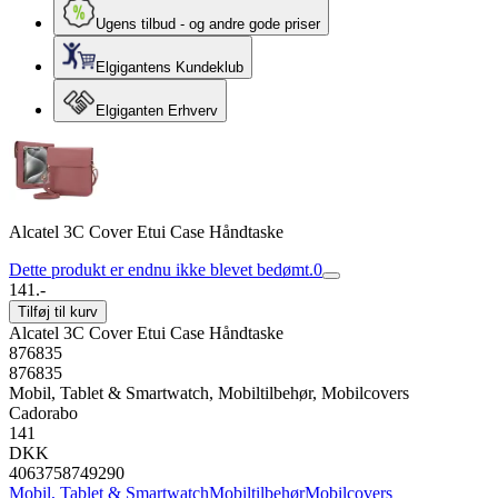
Ugens tilbud - og andre gode priser
Elgigantens Kundeklub
Elgiganten Erhverv
Alcatel 3C Cover Etui Case Håndtaske
Dette produkt er endnu ikke blevet bedømt.
0
141.-
Tilføj til kurv
Alcatel 3C Cover Etui Case Håndtaske
876835
876835
Mobil, Tablet & Smartwatch, Mobiltilbehør, Mobilcovers
Cadorabo
141
DKK
4063758749290
Mobil, Tablet & Smartwatch
Mobiltilbehør
Mobilcovers