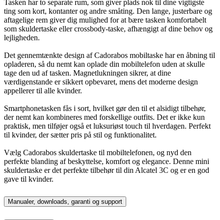
Tasken har to separate rum, som giver plads nok til dine vigtigste
ting som kort, kontanter og andre småting. Den lange, justerbare og
aftagelige rem giver dig mulighed for at bære tasken komfortabelt
som skuldertaske eller crossbody-taske, afhængigt af dine behov og
lejligheden.
Det gennemtænkte design af Cadorabos mobiltaske har en åbning til
opladeren, så du nemt kan oplade din mobiltelefon uden at skulle
tage den ud af tasken. Magnetlukningen sikrer, at dine
værdigenstande er sikkert opbevaret, mens det moderne design
appellerer til alle kvinder.
Smartphonetasken fås i sort, hvilket gør den til et alsidigt tilbehør,
der nemt kan kombineres med forskellige outfits. Det er ikke kun
praktisk, men tilføjer også et luksuriøst touch til hverdagen. Perfekt
til kvinder, der sætter pris på stil og funktionalitet.
Vælg Cadorabos skuldertaske til mobiltelefonen, og nyd den
perfekte blanding af beskyttelse, komfort og elegance. Denne mini
skuldertaske er det perfekte tilbehør til din Alcatel 3C og er en god
gave til kvinder.
Manualer, downloads, garanti og support