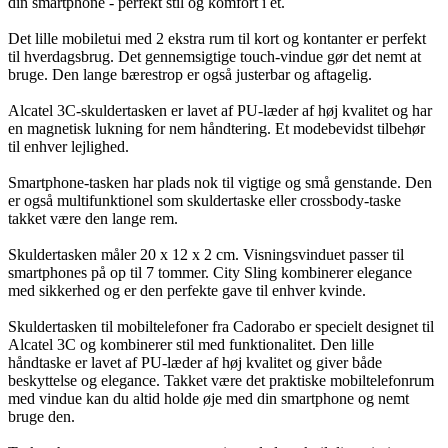
din smartphone - perfekt stil og komfort i ét.
Det lille mobiletui med 2 ekstra rum til kort og kontanter er perfekt
til hverdagsbrug. Det gennemsigtige touch-vindue gør det nemt at
bruge. Den lange bærestrop er også justerbar og aftagelig.
Alcatel 3C-skuldertasken er lavet af PU-læder af høj kvalitet og har
en magnetisk lukning for nem håndtering. Et modebevidst tilbehør
til enhver lejlighed.
Smartphone-tasken har plads nok til vigtige og små genstande. Den
er også multifunktionel som skuldertaske eller crossbody-taske
takket være den lange rem.
Skuldertasken måler 20 x 12 x 2 cm. Visningsvinduet passer til
smartphones på op til 7 tommer. City Sling kombinerer elegance
med sikkerhed og er den perfekte gave til enhver kvinde.
Skuldertasken til mobiltelefoner fra Cadorabo er specielt designet til
Alcatel 3C og kombinerer stil med funktionalitet. Den lille
håndtaske er lavet af PU-læder af høj kvalitet og giver både
beskyttelse og elegance. Takket være det praktiske mobiltelefonrum
med vindue kan du altid holde øje med din smartphone og nemt
bruge den.