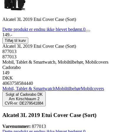
Alcatel 3L 2019 Etui Cover Case (Sort)
Dette produkt er endnu ikke blevet bedømt.
0
149.-
Tilføj til kurv
Alcatel 3L 2019 Etui Cover Case (Sort)
877013
877013
Mobil, Tablet & Smartwatch, Mobiltilbehør, Mobilcovers
Cadorabo
149
DKK
4063758584440
Mobil, Tablet & Smartwatch
Mobiltilbehør
Mobilcovers
Solgt af
Cadorabo DK
Am Kirschbaum 2
CVR-nr: DE279541884
Alcatel 3L 2019 Etui Cover Case (Sort)
Varenummer:
877013
Dette produkt er endnu ikke blevet bedømt.
0