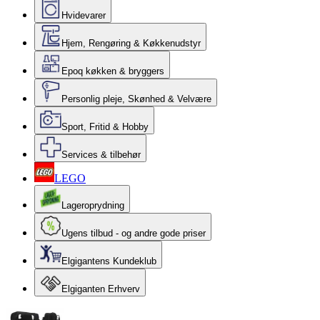
Hvidevarer
Hjem, Rengøring & Køkkenudstyr
Epoq køkken & bryggers
Personlig pleje, Skønhed & Velvære
Sport, Fritid & Hobby
Services & tilbehør
LEGO
Lageroprydning
Ugens tilbud - og andre gode priser
Elgigantens Kundeklub
Elgiganten Erhverv