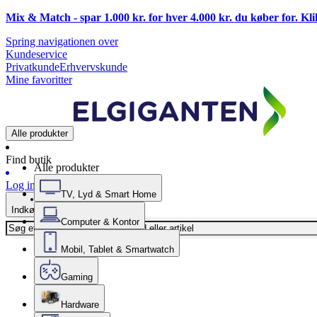
Mix & Match - spar 1.000 kr. for hver 4.000 kr. du køber for. Kl
Spring navigationen over
Kundeservice
Privatkunde
Erhvervskunde
Mine favoritter
Alle produkter
Find butik
Alle produkter
Log ind
TV, Lyd & Smart Home
Indkøbskurv
Computer & Kontor
Mobil, Tablet & Smartwatch
Gaming
Hardware