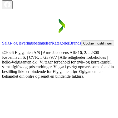
Salgs- og leveringsbetingelser
Kategorier
Brands
Cookie indstillinger
©2026 Elgiganten A/S | Arne Jacobsens Allé 16, 2. - 2300
København S. | CVR: 17237977 | Alle rettigheder forbeholdes |
hello@elgiganten.dk | Vi tager forbehold for tryk- og korrekturfejl
samt afgifts- og prisændringer. Vi gør i øvrigt opmærksom på at din
bestilling ikke er bindende for Elgiganten, før Elgiganten har
behandlet din ordre og sendt en bindende faktura.