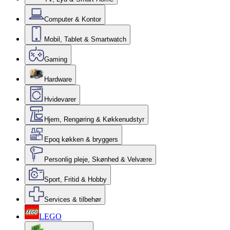
Computer & Kontor
Mobil, Tablet & Smartwatch
Gaming
Hardware
Hvidevarer
Hjem, Rengøring & Køkkenudstyr
Epoq køkken & bryggers
Personlig pleje, Skønhed & Velvære
Sport, Fritid & Hobby
Services & tilbehør
LEGO