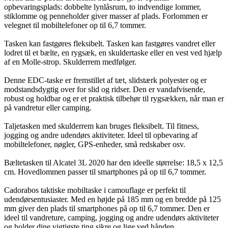
opbevaringsplads: dobbelte lynlåsrum, to indvendige lommer,
stiklomme og penneholder giver masser af plads. Forlommen er
velegnet til mobiltelefoner op til 6,7 tommer.
Tasken kan fastgøres fleksibelt. Tasken kan fastgøres vandret eller
lodret til et bælte, en rygsæk, en skuldertaske eller en vest ved hjælp
af en Molle-strop. Skulderrem medfølger.
Denne EDC-taske er fremstillet af tæt, slidstærk polyester og er
modstandsdygtig over for slid og ridser. Den er vandafvisende,
robust og holdbar og er et praktisk tilbehør til rygsækken, når man er
på vandretur eller camping.
Taljetasken med skulderrem kan bruges fleksibelt. Til fitness,
jogging og andre udendørs aktiviteter. Ideel til opbevaring af
mobiltelefoner, nøgler, GPS-enheder, små redskaber osv.
Bæltetasken til Alcatel 3L 2020 har den ideelle størrelse: 18,5 x 12,5
cm. Hovedlommen passer til smartphones på op til 6,7 tommer.
Cadorabos taktiske mobiltaske i camouflage er perfekt til
udendørsentusiaster. Med en højde på 185 mm og en bredde på 125
mm giver den plads til smartphones på op til 6,7 tommer. Den er
ideel til vandreture, camping, jogging og andre udendørs aktiviteter
og holder dine vigtigste ting sikre og lige ved hånden.