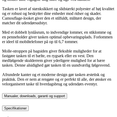
Tasken er lavet af stænksikkert og slidstærkt polyester af høj kvalitet
og er robust og beskytter dine enheder mod ridser og skader.
Camouflage-looket giver den et stilfuldt, militært design, der
matcher dit udendørsudstyr.
Med et dobbelt lynlåsrum, to indvendige lommer, en stiklomme og
en penneholder giver tasken optimal opbevaringsplads. Forlommen
er ideel til mobiltelefoner på op til 6,7 tommer.
Molle-stroppen på bagsiden giver fleksible muligheder for at
fastgøre tasken til et bælte, en rygsæk eller en vest. Den
medfølgende skulderrem giver yderligere mulighed for at bære
tasken. Denne alsidighed gør tasken til en uundværlig følgesvend.
Afrundede kanter og et moderne design gør tasken æstetisk og
praktisk. Den er nem at rengøre og er perfekt til alle, der ønsker en
velorganiseret taske til hverdagsbrug og udendørs eventyr.
Manualer, downloads, garanti og support
Specifikationer