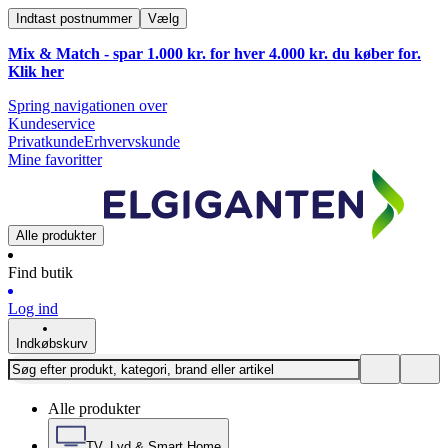
Indtast postnummer
Vælg
Mix & Match - spar 1.000 kr. for hver 4.000 kr. du køber for.
Klik
her
Spring navigationen over
Kundeservice
Privatkunde
Erhvervskunde
Mine favoritter
Alle produkter
Find butik
Log ind
Indkøbskurv
Alle produkter
TV, Lyd & Smart Home