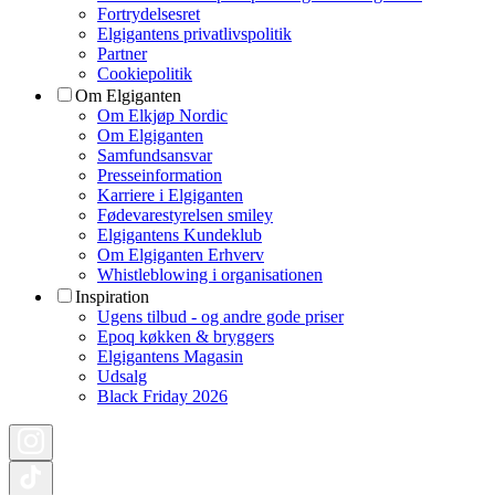
Fortrydelsesret
Elgigantens privatlivspolitik
Partner
Cookiepolitik
Om Elgiganten
Om Elkjøp Nordic
Om Elgiganten
Samfundsansvar
Presseinformation
Karriere i Elgiganten
Fødevarestyrelsen smiley
Elgigantens Kundeklub
Om Elgiganten Erhverv
Whistleblowing i organisationen
Inspiration
Ugens tilbud - og andre gode priser
Epoq køkken & bryggers
Elgigantens Magasin
Udsalg
Black Friday 2026