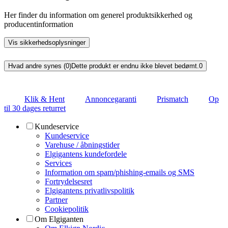
Her finder du information om generel produktsikkerhed og
producentinformation
Vis sikkerhedsoplysninger
Hvad andre synes (0)
Dette produkt er endnu ikke blevet bedømt.
0
Klik & Hent
Annoncegaranti
Prismatch
Op
til 30 dages returret
Kundeservice
Kundeservice
Varehuse / åbningstider
Elgigantens kundefordele
Services
Information om spam/phishing-emails og SMS
Fortrydelsesret
Elgigantens privatlivspolitik
Partner
Cookiepolitik
Om Elgiganten