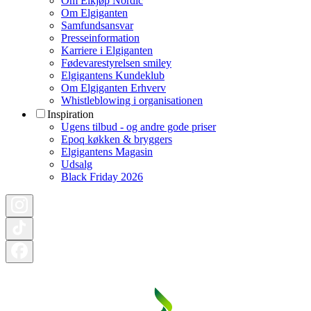
Om Elkjøp Nordic
Om Elgiganten
Samfundsansvar
Presseinformation
Karriere i Elgiganten
Fødevarestyrelsen smiley
Elgigantens Kundeklub
Om Elgiganten Erhverv
Whistleblowing i organisationen
Inspiration
Ugens tilbud - og andre gode priser
Epoq køkken & bryggers
Elgigantens Magasin
Udsalg
Black Friday 2026