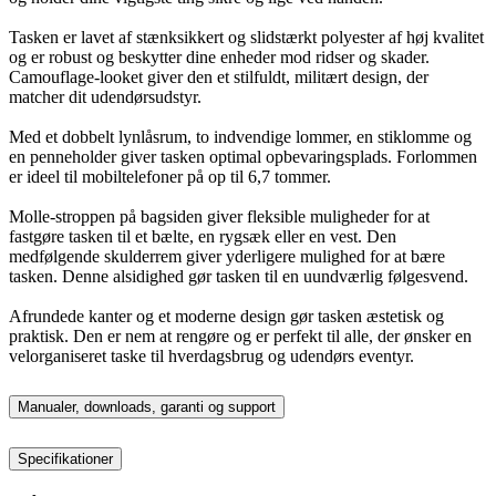
Tasken er lavet af stænksikkert og slidstærkt polyester af høj kvalitet
og er robust og beskytter dine enheder mod ridser og skader.
Camouflage-looket giver den et stilfuldt, militært design, der
matcher dit udendørsudstyr.
Med et dobbelt lynlåsrum, to indvendige lommer, en stiklomme og
en penneholder giver tasken optimal opbevaringsplads. Forlommen
er ideel til mobiltelefoner på op til 6,7 tommer.
Molle-stroppen på bagsiden giver fleksible muligheder for at
fastgøre tasken til et bælte, en rygsæk eller en vest. Den
medfølgende skulderrem giver yderligere mulighed for at bære
tasken. Denne alsidighed gør tasken til en uundværlig følgesvend.
Afrundede kanter og et moderne design gør tasken æstetisk og
praktisk. Den er nem at rengøre og er perfekt til alle, der ønsker en
velorganiseret taske til hverdagsbrug og udendørs eventyr.
Manualer, downloads, garanti og support
Specifikationer