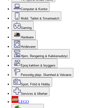
Computer & Kontor
Mobil, Tablet & Smartwatch
Gaming
Hardware
Hvidevarer
Hjem, Rengøring & Køkkenudstyr
Epoq køkken & bryggers
Personlig pleje, Skønhed & Velvære
Sport, Fritid & Hobby
Services & tilbehør
LEGO