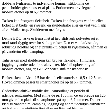
dobbelte lynlåsrum, to indvendige lommer, stiklomme og
penneholder giver masser af plads. Forlommen er velegnet til
mobiltelefoner op til 6,7 tommer.
Tasken kan fastgøres fleksibelt. Tasken kan fastgøres vandret eller
lodret til et bælte, en rygsæk, en skuldertaske eller en vest ved hjælp
af en Molle-strop. Skulderrem medfølger.
Denne EDC-taske er fremstillet af tæt, slidstærk polyester og er
modstandsdygtig over for slid og ridser. Den er vandafvisende,
robust og holdbar og er et praktisk tilbehør til rygsækken, når man er
på vandretur eller camping.
Taljetasken med skulderrem kan bruges fleksibelt. Til fitness,
jogging og andre udendørs aktiviteter. Ideel til opbevaring af
mobiltelefoner, nøgler, GPS-enheder, små redskaber osv.
Bæltetasken til Alcatel 5 har den ideelle størrelse: 18,5 x 12,5 cm.
Hovedlommen passer til smartphones på op til 6,7 tommer.
Cadorabos taktiske mobiltaske i camouflage er perfekt til
udendørsentusiaster. Med en højde på 185 mm og en bredde på 125
mm giver den plads til smartphones på op til 6,7 tommer. Den er
ideel til vandreture, camping, jogging og andre udendørs aktiviteter
og holder dine vigtigste ting sikre og lige ved hånden.