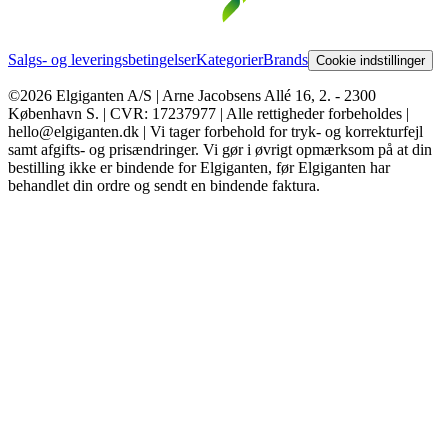
Salgs- og leveringsbetingelser
Kategorier
Brands
Cookie indstillinger
©2026 Elgiganten A/S | Arne Jacobsens Allé 16, 2. - 2300
København S. | CVR: 17237977 | Alle rettigheder forbeholdes |
hello@elgiganten.dk | Vi tager forbehold for tryk- og korrekturfejl
samt afgifts- og prisændringer. Vi gør i øvrigt opmærksom på at din
bestilling ikke er bindende for Elgiganten, før Elgiganten har
behandlet din ordre og sendt en bindende faktura.