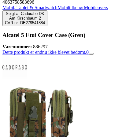
4063758583696
Mobil, Tablet & Smartwatch
Mobiltilbehør
Mobilcovers
Solgt af
Cadorabo DK
Am Kirschbaum 2
CVR-nr: DE279541884
Alcatel 5 Etui Cover Case (Grøn)
Varenummer:
886297
Dette produkt er endnu ikke blevet bedømt.
0