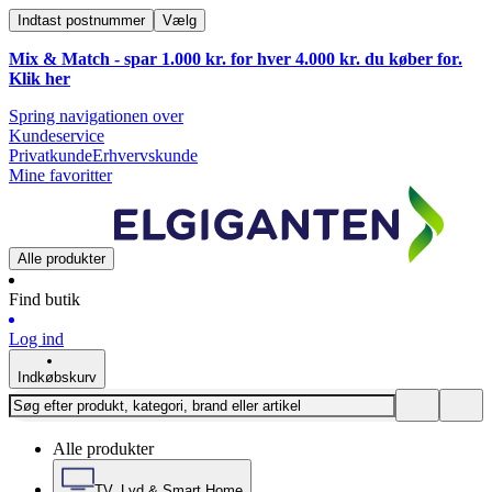
Indtast postnummer
Vælg
Mix & Match - spar 1.000 kr. for hver 4.000 kr. du køber for.
Klik
her
Spring navigationen over
Kundeservice
Privatkunde
Erhvervskunde
Mine favoritter
Alle produkter
Find butik
Log ind
Indkøbskurv
Alle produkter
TV, Lyd & Smart Home