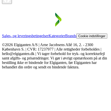
Salgs- og leveringsbetingelser
Kategorier
Brands
Cookie indstillinger
©2026 Elgiganten A/S | Arne Jacobsens Allé 16, 2. - 2300
København S. | CVR: 17237977 | Alle rettigheder forbeholdes |
hello@elgiganten.dk | Vi tager forbehold for tryk- og korrekturfejl
samt afgifts- og prisændringer. Vi gør i øvrigt opmærksom på at din
bestilling ikke er bindende for Elgiganten, før Elgiganten har
behandlet din ordre og sendt en bindende faktura.