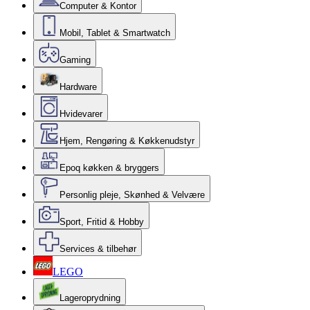
Computer & Kontor
Mobil, Tablet & Smartwatch
Gaming
Hardware
Hvidevarer
Hjem, Rengøring & Køkkenudstyr
Epoq køkken & bryggers
Personlig pleje, Skønhed & Velvære
Sport, Fritid & Hobby
Services & tilbehør
LEGO
Lageroprydning