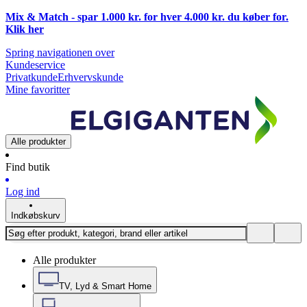
Mix & Match - spar 1.000 kr. for hver 4.000 kr. du køber for.
Klik
her
Spring navigationen over
Kundeservice
Privatkunde
Erhvervskunde
Mine favoritter
Alle produkter
Find butik
Log ind
Indkøbskurv
Alle produkter
TV, Lyd & Smart Home