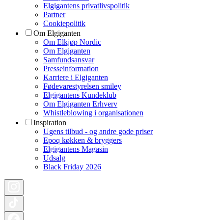
Elgigantens privatlivspolitik
Partner
Cookiepolitik
Om Elgiganten
Om Elkjøp Nordic
Om Elgiganten
Samfundsansvar
Presseinformation
Karriere i Elgiganten
Fødevarestyrelsen smiley
Elgigantens Kundeklub
Om Elgiganten Erhverv
Whistleblowing i organisationen
Inspiration
Ugens tilbud - og andre gode priser
Epoq køkken & bryggers
Elgigantens Magasin
Udsalg
Black Friday 2026