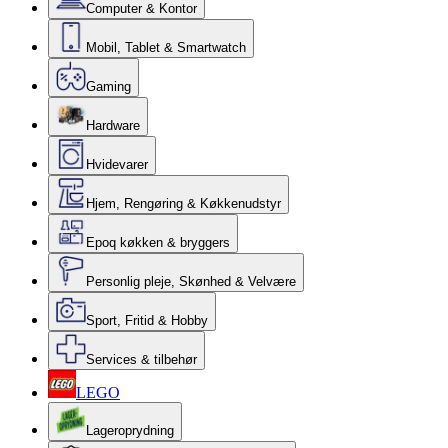
Computer & Kontor
Mobil, Tablet & Smartwatch
Gaming
Hardware
Hvidevarer
Hjem, Rengøring & Køkkenudstyr
Epoq køkken & bryggers
Personlig pleje, Skønhed & Velvære
Sport, Fritid & Hobby
Services & tilbehør
LEGO
Lageroprydning