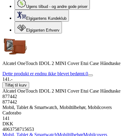
Ugens tilbud - og andre gode priser
Elgigantens Kundeklub
Elgiganten Erhverv
Alcatel OneTouch IDOL 2 MINI Cover Etui Case Håndtaske
Dette produkt er endnu ikke blevet bedømt.
0
141.-
Tilføj til kurv
Alcatel OneTouch IDOL 2 MINI Cover Etui Case Håndtaske
877442
877442
Mobil, Tablet & Smartwatch, Mobiltilbehør, Mobilcovers
Cadorabo
141
DKK
4063758715653
Mobil, Tablet & Smartwatch
Mobiltilbehør
Mobilcovers