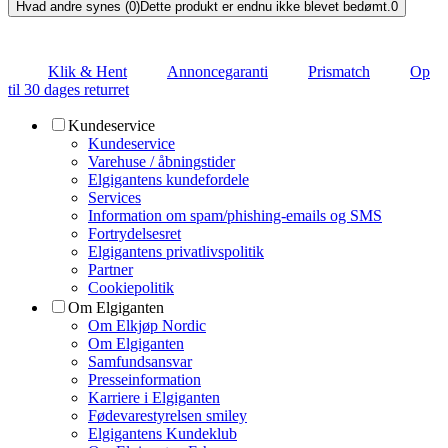
Hvad andre synes (0)
Dette produkt er endnu ikke blevet bedømt.
0
Klik & Hent
Annoncegaranti
Prismatch
Op
til 30 dages returret
Kundeservice
Kundeservice
Varehuse / åbningstider
Elgigantens kundefordele
Services
Information om spam/phishing-emails og SMS
Fortrydelsesret
Elgigantens privatlivspolitik
Partner
Cookiepolitik
Om Elgiganten
Om Elkjøp Nordic
Om Elgiganten
Samfundsansvar
Presseinformation
Karriere i Elgiganten
Fødevarestyrelsen smiley
Elgigantens Kundeklub