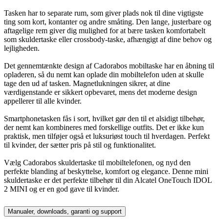
Tasken har to separate rum, som giver plads nok til dine vigtigste
ting som kort, kontanter og andre småting. Den lange, justerbare og
aftagelige rem giver dig mulighed for at bære tasken komfortabelt
som skuldertaske eller crossbody-taske, afhængigt af dine behov og
lejligheden.
Det gennemtænkte design af Cadorabos mobiltaske har en åbning til
opladeren, så du nemt kan oplade din mobiltelefon uden at skulle
tage den ud af tasken. Magnetlukningen sikrer, at dine
værdigenstande er sikkert opbevaret, mens det moderne design
appellerer til alle kvinder.
Smartphonetasken fås i sort, hvilket gør den til et alsidigt tilbehør,
der nemt kan kombineres med forskellige outfits. Det er ikke kun
praktisk, men tilføjer også et luksuriøst touch til hverdagen. Perfekt
til kvinder, der sætter pris på stil og funktionalitet.
Vælg Cadorabos skuldertaske til mobiltelefonen, og nyd den
perfekte blanding af beskyttelse, komfort og elegance. Denne mini
skuldertaske er det perfekte tilbehør til din Alcatel OneTouch IDOL
2 MINI og er en god gave til kvinder.
Manualer, downloads, garanti og support