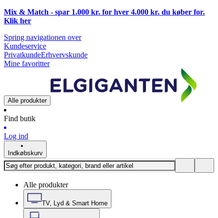
Mix & Match - spar 1.000 kr. for hver 4.000 kr. du køber for.
Klik
her
Spring navigationen over
Kundeservice
Privatkunde
Erhvervskunde
Mine favoritter
Alle produkter
Find butik
Log ind
Indkøbskurv
Alle produkter
TV, Lyd & Smart Home