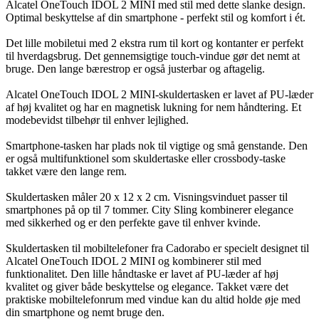
Alcatel OneTouch IDOL 2 MINI med stil med dette slanke design.
Optimal beskyttelse af din smartphone - perfekt stil og komfort i ét.
Det lille mobiletui med 2 ekstra rum til kort og kontanter er perfekt
til hverdagsbrug. Det gennemsigtige touch-vindue gør det nemt at
bruge. Den lange bærestrop er også justerbar og aftagelig.
Alcatel OneTouch IDOL 2 MINI-skuldertasken er lavet af PU-læder
af høj kvalitet og har en magnetisk lukning for nem håndtering. Et
modebevidst tilbehør til enhver lejlighed.
Smartphone-tasken har plads nok til vigtige og små genstande. Den
er også multifunktionel som skuldertaske eller crossbody-taske
takket være den lange rem.
Skuldertasken måler 20 x 12 x 2 cm. Visningsvinduet passer til
smartphones på op til 7 tommer. City Sling kombinerer elegance
med sikkerhed og er den perfekte gave til enhver kvinde.
Skuldertasken til mobiltelefoner fra Cadorabo er specielt designet til
Alcatel OneTouch IDOL 2 MINI og kombinerer stil med
funktionalitet. Den lille håndtaske er lavet af PU-læder af høj
kvalitet og giver både beskyttelse og elegance. Takket være det
praktiske mobiltelefonrum med vindue kan du altid holde øje med
din smartphone og nemt bruge den.