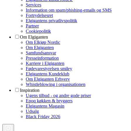
Services
Information om spam/phishing-emails og SMS
Fortrydelsesret
Elgigantens privatlivspolitik
Partner
Cookiepolitik
Om Elgiganten
Om Elkjøp Nordic
Om Elgiganten
Samfundsansvar
Presseinformation
Karriere i Elgiganten
Fødevarestyrelsen smiley
Elgigantens Kundeklub
Om Elgiganten Erhverv
Whistleblowing i organisationen
Inspiration
Ugens tilbud - og andre gode priser
Epoq køkken & bryggers
Elgigantens Magasin
Udsalg
Black Friday 2026