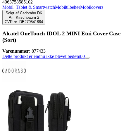
4063758585102
Mobil, Tablet & Smartwatch
Mobiltilbehør
Mobilcovers
Solgt af
Cadorabo DK
Am Kirschbaum 2
CVR-nr: DE279541884
Alcatel OneTouch IDOL 2 MINI Etui Cover Case
(Sort)
Varenummer:
877433
Dette produkt er endnu ikke blevet bedømt.
0