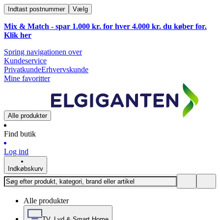
Indtast postnummer
Vælg
Mix & Match - spar 1.000 kr. for hver 4.000 kr. du køber for.
Klik
her
Spring navigationen over
Kundeservice
Privatkunde
Erhvervskunde
Mine favoritter
Alle produkter
Find butik
Log ind
Indkøbskurv
Alle produkter
TV, Lyd & Smart Home