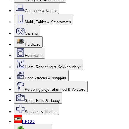
Computer & Kontor
Mobil, Tablet & Smartwatch
Gaming
Hardware
Hvidevarer
Hjem, Rengøring & Køkkenudstyr
Epoq køkken & bryggers
Personlig pleje, Skønhed & Velvære
Sport, Fritid & Hobby
Services & tilbehør
LEGO