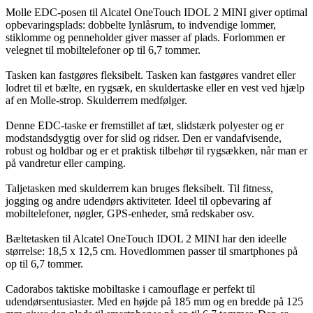
Molle EDC-posen til Alcatel OneTouch IDOL 2 MINI giver optimal
opbevaringsplads: dobbelte lynlåsrum, to indvendige lommer,
stiklomme og penneholder giver masser af plads. Forlommen er
velegnet til mobiltelefoner op til 6,7 tommer.
Tasken kan fastgøres fleksibelt. Tasken kan fastgøres vandret eller
lodret til et bælte, en rygsæk, en skuldertaske eller en vest ved hjælp
af en Molle-strop. Skulderrem medfølger.
Denne EDC-taske er fremstillet af tæt, slidstærk polyester og er
modstandsdygtig over for slid og ridser. Den er vandafvisende,
robust og holdbar og er et praktisk tilbehør til rygsækken, når man er
på vandretur eller camping.
Taljetasken med skulderrem kan bruges fleksibelt. Til fitness,
jogging og andre udendørs aktiviteter. Ideel til opbevaring af
mobiltelefoner, nøgler, GPS-enheder, små redskaber osv.
Bæltetasken til Alcatel OneTouch IDOL 2 MINI har den ideelle
størrelse: 18,5 x 12,5 cm. Hovedlommen passer til smartphones på
op til 6,7 tommer.
Cadorabos taktiske mobiltaske i camouflage er perfekt til
udendørsentusiaster. Med en højde på 185 mm og en bredde på 125