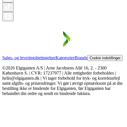
Salgs- og leveringsbetingelser
Kategorier
Brands
Cookie indstillinger
©2026 Elgiganten A/S | Arne Jacobsens Allé 16, 2. - 2300
København S. | CVR: 17237977 | Alle rettigheder forbeholdes |
hello@elgiganten.dk | Vi tager forbehold for tryk- og korrekturfejl
samt afgifts- og prisændringer. Vi gør i øvrigt opmærksom på at din
bestilling ikke er bindende for Elgiganten, før Elgiganten har
behandlet din ordre og sendt en bindende faktura.