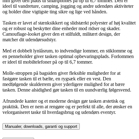
mm giver den plads til smartphones på op til 6,7 tommer. Den er
ideel til vandreture, camping, jogging og andre udendørs aktiviteter
og holder dine vigtigste ting sikre og lige ved hånden.
Tasken er lavet af stænksikkert og slidstærkt polyester af høj kvalitet
og er robust og beskytter dine enheder mod ridser og skader.
Camouflage-looket giver den et stilfuldt, militært design, der
matcher dit udendørsudstyr.
Med et dobbelt lynlåsrum, to indvendige lommer, en stiklomme og
en penneholder giver tasken optimal opbevaringsplads. Forlommen
er ideel til mobiltelefoner på op til 6,7 tommer.
Molle-stroppen på bagsiden giver fleksible muligheder for at
fastgøre tasken til et bælte, en rygsæk eller en vest. Den
medfølgende skulderrem giver yderligere mulighed for at bære
tasken. Denne alsidighed gør tasken til en uundværlig følgesvend.
Afrundede kanter og et moderne design gør tasken æstetisk og
praktisk. Den er nem at rengøre og er perfekt til alle, der ønsker en
velorganiseret taske til hverdagsbrug og udendørs eventyr.
Manualer, downloads, garanti og support