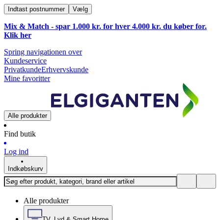
Indtast postnummer
Vælg
Mix & Match - spar 1.000 kr. for hver 4.000 kr. du køber for.
Klik
her
Spring navigationen over
Kundeservice
Privatkunde
Erhvervskunde
Mine favoritter
Alle produkter
Find butik
Log ind
Indkøbskurv
Alle produkter
TV, Lyd & Smart Home