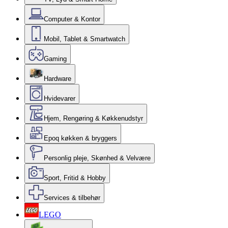
Computer & Kontor
Mobil, Tablet & Smartwatch
Gaming
Hardware
Hvidevarer
Hjem, Rengøring & Køkkenudstyr
Epoq køkken & bryggers
Personlig pleje, Skønhed & Velvære
Sport, Fritid & Hobby
Services & tilbehør
LEGO