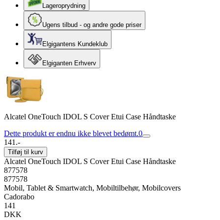
Lageroprydning
Ugens tilbud - og andre gode priser
Elgigantens Kundeklub
Elgiganten Erhverv
Alcatel OneTouch IDOL S Cover Etui Case Håndtaske
Dette produkt er endnu ikke blevet bedømt.
0
141.-
Tilføj til kurv
Alcatel OneTouch IDOL S Cover Etui Case Håndtaske
877578
877578
Mobil, Tablet & Smartwatch, Mobiltilbehør, Mobilcovers
Cadorabo
141
DKK