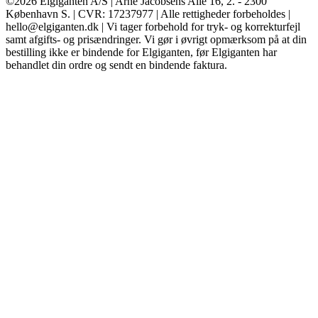
©2026 Elgiganten A/S | Arne Jacobsens Allé 16, 2. - 2300
København S. | CVR: 17237977 | Alle rettigheder forbeholdes |
hello@elgiganten.dk | Vi tager forbehold for tryk- og korrekturfejl
samt afgifts- og prisændringer. Vi gør i øvrigt opmærksom på at din
bestilling ikke er bindende for Elgiganten, før Elgiganten har
behandlet din ordre og sendt en bindende faktura.