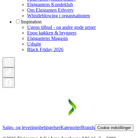
Elgigantens Kundeklub
Om Elgiganten Erhverv
Whistleblowing i organisationen
Inspiration
Ugens tilbud - og andre gode priser
Epoq køkken & bryggers
Elgigantens Magasin
Udsalg
Black Friday 2026
Salgs- og leveringsbetingelser
Kategorier
Brands
Cookie indstillinger