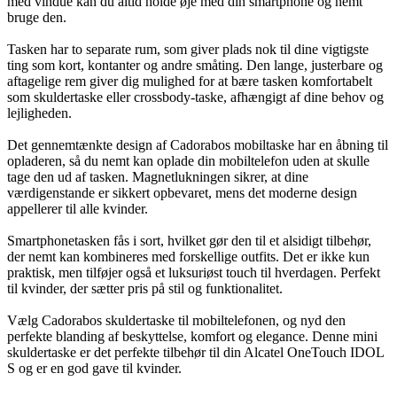
med vindue kan du altid holde øje med din smartphone og nemt
bruge den.
Tasken har to separate rum, som giver plads nok til dine vigtigste
ting som kort, kontanter og andre småting. Den lange, justerbare og
aftagelige rem giver dig mulighed for at bære tasken komfortabelt
som skuldertaske eller crossbody-taske, afhængigt af dine behov og
lejligheden.
Det gennemtænkte design af Cadorabos mobiltaske har en åbning til
opladeren, så du nemt kan oplade din mobiltelefon uden at skulle
tage den ud af tasken. Magnetlukningen sikrer, at dine
værdigenstande er sikkert opbevaret, mens det moderne design
appellerer til alle kvinder.
Smartphonetasken fås i sort, hvilket gør den til et alsidigt tilbehør,
der nemt kan kombineres med forskellige outfits. Det er ikke kun
praktisk, men tilføjer også et luksuriøst touch til hverdagen. Perfekt
til kvinder, der sætter pris på stil og funktionalitet.
Vælg Cadorabos skuldertaske til mobiltelefonen, og nyd den
perfekte blanding af beskyttelse, komfort og elegance. Denne mini
skuldertaske er det perfekte tilbehør til din Alcatel OneTouch IDOL
S og er en god gave til kvinder.