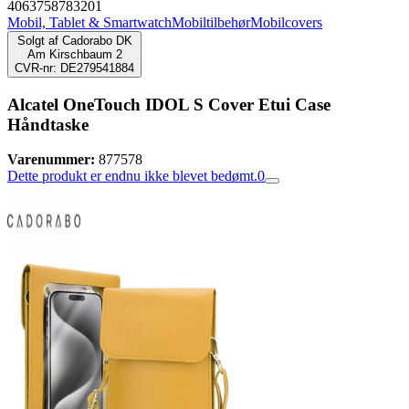
4063758783201
Mobil, Tablet & Smartwatch
Mobiltilbehør
Mobilcovers
Solgt af
Cadorabo DK
Am Kirschbaum 2
CVR-nr: DE279541884
Alcatel OneTouch IDOL S Cover Etui Case
Håndtaske
Varenummer:
877578
Dette produkt er endnu ikke blevet bedømt.
0