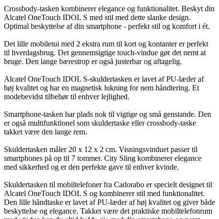
Crossbody-tasken kombinerer elegance og funktionalitet. Beskyt din
Alcatel OneTouch IDOL S med stil med dette slanke design.
Optimal beskyttelse af din smartphone - perfekt stil og komfort i ét.
Det lille mobiletui med 2 ekstra rum til kort og kontanter er perfekt
til hverdagsbrug. Det gennemsigtige touch-vindue gør det nemt at
bruge. Den lange bærestrop er også justerbar og aftagelig.
Alcatel OneTouch IDOL S-skuldertasken er lavet af PU-læder af
høj kvalitet og har en magnetisk lukning for nem håndtering. Et
modebevidst tilbehør til enhver lejlighed.
Smartphone-tasken har plads nok til vigtige og små genstande. Den
er også multifunktionel som skuldertaske eller crossbody-taske
takket være den lange rem.
Skuldertasken måler 20 x 12 x 2 cm. Visningsvinduet passer til
smartphones på op til 7 tommer. City Sling kombinerer elegance
med sikkerhed og er den perfekte gave til enhver kvinde.
Skuldertasken til mobiltelefoner fra Cadorabo er specielt designet til
Alcatel OneTouch IDOL S og kombinerer stil med funktionalitet.
Den lille håndtaske er lavet af PU-læder af høj kvalitet og giver både
beskyttelse og elegance. Takket være det praktiske mobiltelefonrum