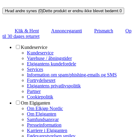
Hvad andre synes (0)
Dette produkt er endnu ikke blevet bedømt.
0
Klik & Hent
Annoncegaranti
Prismatch
Op
til 30 dages returret
Kundeservice
Kundeservice
Varehuse / åbningstider
Elgigantens kundefordele
Services
Information om spam/phishing-emails og SMS
Fortrydelsesret
Elgigantens privatlivspolitik
Partner
Cookiepolitik
Om Elgiganten
Om Elkjøp Nordic
Om Elgiganten
Samfundsansvar
Presseinformation
Karriere i Elgiganten
Fødevarestyrelsen smiley