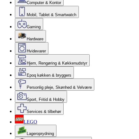
Computer & Kontor
Mobil, Tablet & Smartwatch
Gaming
Hardware
Hvidevarer
Hjem, Rengøring & Køkkenudstyr
Epoq køkken & bryggers
Personlig pleje, Skønhed & Velvære
Sport, Fritid & Hobby
Services & tilbehør
LEGO
Lageroprydning