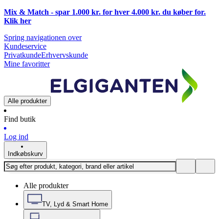
Mix & Match - spar 1.000 kr. for hver 4.000 kr. du køber for.
Klik
her
Spring navigationen over
Kundeservice
Privatkunde
Erhvervskunde
Mine favoritter
Alle produkter
Find butik
Log ind
Indkøbskurv
Alle produkter
TV, Lyd & Smart Home