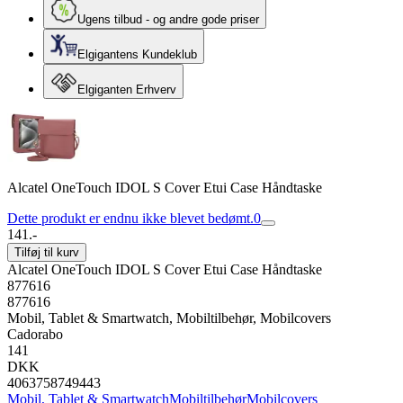
Ugens tilbud - og andre gode priser
Elgigantens Kundeklub
Elgiganten Erhverv
Alcatel OneTouch IDOL S Cover Etui Case Håndtaske
Dette produkt er endnu ikke blevet bedømt.
0
141.-
Tilføj til kurv
Alcatel OneTouch IDOL S Cover Etui Case Håndtaske
877616
877616
Mobil, Tablet & Smartwatch, Mobiltilbehør, Mobilcovers
Cadorabo
141
DKK
4063758749443
Mobil, Tablet & Smartwatch
Mobiltilbehør
Mobilcovers