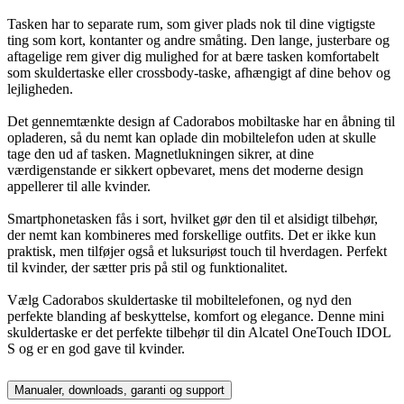
Tasken har to separate rum, som giver plads nok til dine vigtigste
ting som kort, kontanter og andre småting. Den lange, justerbare og
aftagelige rem giver dig mulighed for at bære tasken komfortabelt
som skuldertaske eller crossbody-taske, afhængigt af dine behov og
lejligheden.
Det gennemtænkte design af Cadorabos mobiltaske har en åbning til
opladeren, så du nemt kan oplade din mobiltelefon uden at skulle
tage den ud af tasken. Magnetlukningen sikrer, at dine
værdigenstande er sikkert opbevaret, mens det moderne design
appellerer til alle kvinder.
Smartphonetasken fås i sort, hvilket gør den til et alsidigt tilbehør,
der nemt kan kombineres med forskellige outfits. Det er ikke kun
praktisk, men tilføjer også et luksuriøst touch til hverdagen. Perfekt
til kvinder, der sætter pris på stil og funktionalitet.
Vælg Cadorabos skuldertaske til mobiltelefonen, og nyd den
perfekte blanding af beskyttelse, komfort og elegance. Denne mini
skuldertaske er det perfekte tilbehør til din Alcatel OneTouch IDOL
S og er en god gave til kvinder.
Manualer, downloads, garanti og support