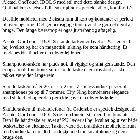
Alcatel OneTouch IDOL S med stil med dette slanke design.
Optimal beskyttelse af din smartphone - perfekt stil og komfort i ét.
Det lille mobiletui med 2 ekstra rum til kort og kontanter er perfekt
til hverdagsbrug. Det gennemsigtige touch-vindue gør det nemt at
bruge. Den lange bærestrop er også justerbar og aftagelig.
Alcatel OneTouch IDOL S-skuldertasken er lavet af PU-læder af
høj kvalitet og har en magnetisk lukning for nem håndtering. Et
modebevidst tilbehør til enhver lejlighed.
Smartphone-tasken har plads nok til vigtige og små genstande. Den
er også multifunktionel som skuldertaske eller crossbody-taske
takket være den lange rem.
Skuldertasken måler 20 x 12 x 2 cm. Visningsvinduet passer til
smartphones på op til 7 tommer. City Sling kombinerer elegance
med sikkerhed og er den perfekte gave til enhver kvinde.
Skuldertasken til mobiltelefoner fra Cadorabo er specielt designet til
Alcatel OneTouch IDOL S og kombinerer stil med funktionalitet.
Den lille håndtaske er lavet af PU-læder af høj kvalitet og giver både
beskyttelse og elegance. Takket være det praktiske mobiltelefonrum
med vindue kan du altid holde øje med din smartphone og nemt
bruge den.