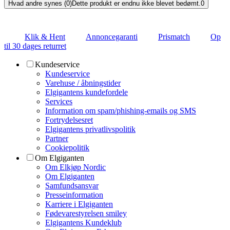
Hvad andre synes (0)
Dette produkt er endnu ikke blevet bedømt.
0
Klik & Hent
Annoncegaranti
Prismatch
Op
til 30 dages returret
Kundeservice
Kundeservice
Varehuse / åbningstider
Elgigantens kundefordele
Services
Information om spam/phishing-emails og SMS
Fortrydelsesret
Elgigantens privatlivspolitik
Partner
Cookiepolitik
Om Elgiganten
Om Elkjøp Nordic
Om Elgiganten
Samfundsansvar
Presseinformation
Karriere i Elgiganten
Fødevarestyrelsen smiley
Elgigantens Kundeklub