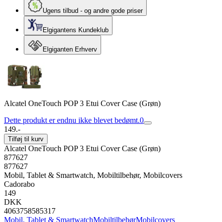
Ugens tilbud - og andre gode priser
Elgigantens Kundeklub
Elgiganten Erhverv
Alcatel OneTouch POP 3 Etui Cover Case (Grøn)
Dette produkt er endnu ikke blevet bedømt.
0
149.-
Tilføj til kurv
Alcatel OneTouch POP 3 Etui Cover Case (Grøn)
877627
877627
Mobil, Tablet & Smartwatch, Mobiltilbehør, Mobilcovers
Cadorabo
149
DKK
4063758585317
Mobil, Tablet & Smartwatch
Mobiltilbehør
Mobilcovers