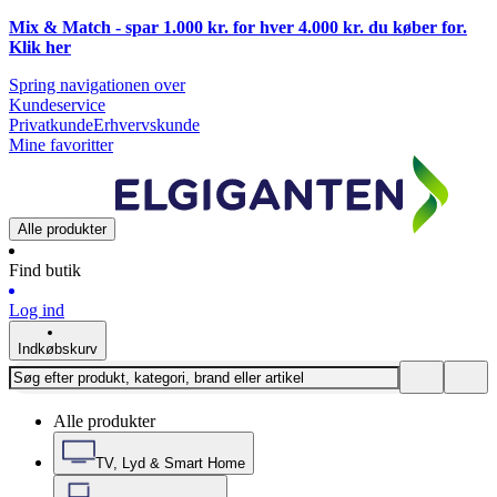
Mix & Match - spar 1.000 kr. for hver 4.000 kr. du køber for.
Klik
her
Spring navigationen over
Kundeservice
Privatkunde
Erhvervskunde
Mine favoritter
Alle produkter
Find butik
Log ind
Indkøbskurv
Alle produkter
TV, Lyd & Smart Home