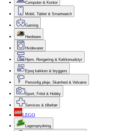
Computer & Kontor
Mobil, Tablet & Smartwatch
Gaming
Hardware
Hvidevarer
Hjem, Rengøring & Køkkenudstyr
Epoq køkken & bryggers
Personlig pleje, Skønhed & Velvære
Sport, Fritid & Hobby
Services & tilbehør
LEGO
Lageroprydning