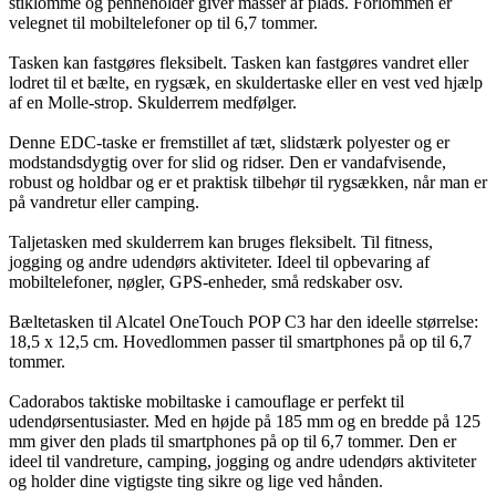
stiklomme og penneholder giver masser af plads. Forlommen er
velegnet til mobiltelefoner op til 6,7 tommer.
Tasken kan fastgøres fleksibelt. Tasken kan fastgøres vandret eller
lodret til et bælte, en rygsæk, en skuldertaske eller en vest ved hjælp
af en Molle-strop. Skulderrem medfølger.
Denne EDC-taske er fremstillet af tæt, slidstærk polyester og er
modstandsdygtig over for slid og ridser. Den er vandafvisende,
robust og holdbar og er et praktisk tilbehør til rygsækken, når man er
på vandretur eller camping.
Taljetasken med skulderrem kan bruges fleksibelt. Til fitness,
jogging og andre udendørs aktiviteter. Ideel til opbevaring af
mobiltelefoner, nøgler, GPS-enheder, små redskaber osv.
Bæltetasken til Alcatel OneTouch POP C3 har den ideelle størrelse:
18,5 x 12,5 cm. Hovedlommen passer til smartphones på op til 6,7
tommer.
Cadorabos taktiske mobiltaske i camouflage er perfekt til
udendørsentusiaster. Med en højde på 185 mm og en bredde på 125
mm giver den plads til smartphones på op til 6,7 tommer. Den er
ideel til vandreture, camping, jogging og andre udendørs aktiviteter
og holder dine vigtigste ting sikre og lige ved hånden.