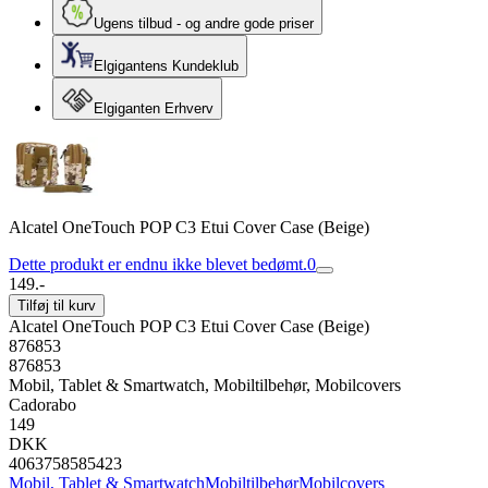
Ugens tilbud - og andre gode priser
Elgigantens Kundeklub
Elgiganten Erhverv
Alcatel OneTouch POP C3 Etui Cover Case (Beige)
Dette produkt er endnu ikke blevet bedømt.
0
149.-
Tilføj til kurv
Alcatel OneTouch POP C3 Etui Cover Case (Beige)
876853
876853
Mobil, Tablet & Smartwatch, Mobiltilbehør, Mobilcovers
Cadorabo
149
DKK
4063758585423
Mobil, Tablet & Smartwatch
Mobiltilbehør
Mobilcovers