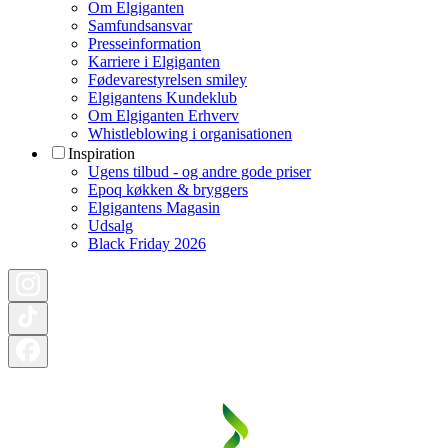
Om Elgiganten
Samfundsansvar
Presseinformation
Karriere i Elgiganten
Fødevarestyrelsen smiley
Elgigantens Kundeklub
Om Elgiganten Erhverv
Whistleblowing i organisationen
Inspiration
Ugens tilbud - og andre gode priser
Epoq køkken & bryggers
Elgigantens Magasin
Udsalg
Black Friday 2026