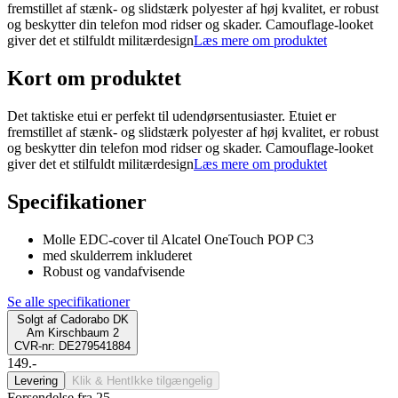
fremstillet af stænk- og slidstærk polyester af høj kvalitet, er robust
og beskytter din telefon mod ridser og skader. Camouflage-looket
giver det et stilfuldt militærdesign
Læs mere om produktet
Kort om produktet
Det taktiske etui er perfekt til udendørsentusiaster. Etuiet er
fremstillet af stænk- og slidstærk polyester af høj kvalitet, er robust
og beskytter din telefon mod ridser og skader. Camouflage-looket
giver det et stilfuldt militærdesign
Læs mere om produktet
Specifikationer
Molle EDC-cover til Alcatel OneTouch POP C3
med skulderrem inkluderet
Robust og vandafvisende
Se alle specifikationer
Solgt af
Cadorabo DK
Am Kirschbaum 2
CVR-nr: DE279541884
149.-
Levering
Klik & Hent
Ikke tilgængelig
Forsendelse fra 25,-