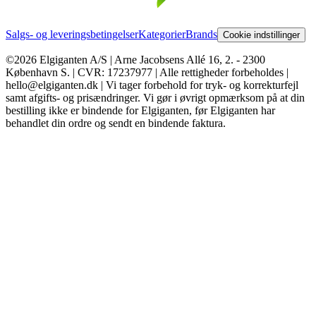
Salgs- og leveringsbetingelser
Kategorier
Brands
Cookie indstillinger
©2026 Elgiganten A/S | Arne Jacobsens Allé 16, 2. - 2300
København S. | CVR: 17237977 | Alle rettigheder forbeholdes |
hello@elgiganten.dk | Vi tager forbehold for tryk- og korrekturfejl
samt afgifts- og prisændringer. Vi gør i øvrigt opmærksom på at din
bestilling ikke er bindende for Elgiganten, før Elgiganten har
behandlet din ordre og sendt en bindende faktura.