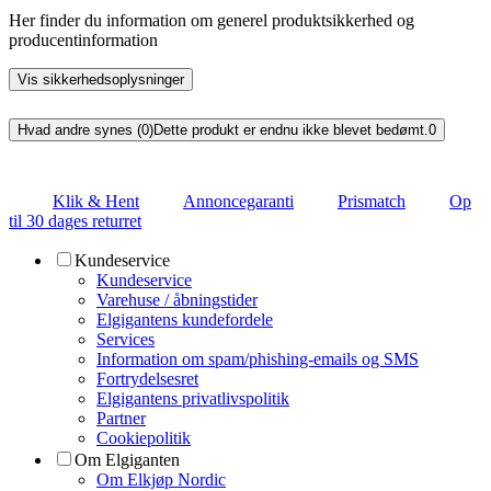
Her finder du information om generel produktsikkerhed og
producentinformation
Vis sikkerhedsoplysninger
Hvad andre synes (0)
Dette produkt er endnu ikke blevet bedømt.
0
Klik & Hent
Annoncegaranti
Prismatch
Op
til 30 dages returret
Kundeservice
Kundeservice
Varehuse / åbningstider
Elgigantens kundefordele
Services
Information om spam/phishing-emails og SMS
Fortrydelsesret
Elgigantens privatlivspolitik
Partner
Cookiepolitik
Om Elgiganten
Om Elkjøp Nordic