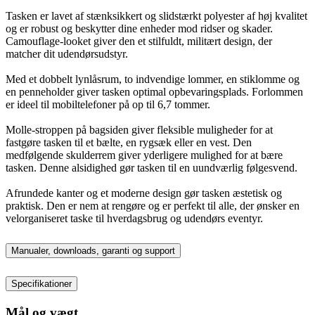
Tasken er lavet af stænksikkert og slidstærkt polyester af høj kvalitet
og er robust og beskytter dine enheder mod ridser og skader.
Camouflage-looket giver den et stilfuldt, militært design, der
matcher dit udendørsudstyr.
Med et dobbelt lynlåsrum, to indvendige lommer, en stiklomme og
en penneholder giver tasken optimal opbevaringsplads. Forlommen
er ideel til mobiltelefoner på op til 6,7 tommer.
Molle-stroppen på bagsiden giver fleksible muligheder for at
fastgøre tasken til et bælte, en rygsæk eller en vest. Den
medfølgende skulderrem giver yderligere mulighed for at bære
tasken. Denne alsidighed gør tasken til en uundværlig følgesvend.
Afrundede kanter og et moderne design gør tasken æstetisk og
praktisk. Den er nem at rengøre og er perfekt til alle, der ønsker en
velorganiseret taske til hverdagsbrug og udendørs eventyr.
Manualer, downloads, garanti og support
Specifikationer
Mål og vægt