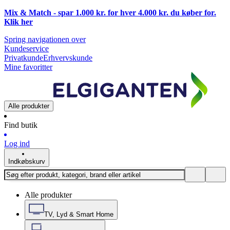
Mix & Match - spar 1.000 kr. for hver 4.000 kr. du køber for.
Klik
her
Spring navigationen over
Kundeservice
Privatkunde
Erhvervskunde
Mine favoritter
Alle produkter
Find butik
Log ind
Indkøbskurv
Alle produkter
TV, Lyd & Smart Home