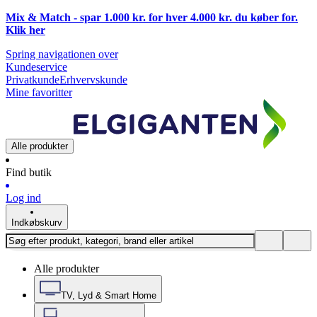
Mix & Match - spar 1.000 kr. for hver 4.000 kr. du køber for.
Klik
her
Spring navigationen over
Kundeservice
Privatkunde
Erhvervskunde
Mine favoritter
Alle produkter
Find butik
Log ind
Indkøbskurv
Alle produkter
TV, Lyd & Smart Home