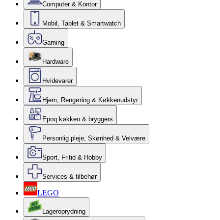
Computer & Kontor
Mobil, Tablet & Smartwatch
Gaming
Hardware
Hvidevarer
Hjem, Rengøring & Køkkenudstyr
Epoq køkken & bryggers
Personlig pleje, Skønhed & Velvære
Sport, Fritid & Hobby
Services & tilbehør
LEGO
Lageroprydning