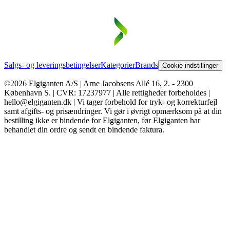
Salgs- og leveringsbetingelser
Kategorier
Brands
Cookie indstillinger
©2026 Elgiganten A/S | Arne Jacobsens Allé 16, 2. - 2300
København S. | CVR: 17237977 | Alle rettigheder forbeholdes |
hello@elgiganten.dk | Vi tager forbehold for tryk- og korrekturfejl
samt afgifts- og prisændringer. Vi gør i øvrigt opmærksom på at din
bestilling ikke er bindende for Elgiganten, før Elgiganten har
behandlet din ordre og sendt en bindende faktura.