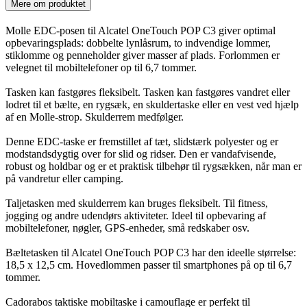
Mere om produktet
Molle EDC-posen til Alcatel OneTouch POP C3 giver optimal
opbevaringsplads: dobbelte lynlåsrum, to indvendige lommer,
stiklomme og penneholder giver masser af plads. Forlommen er
velegnet til mobiltelefoner op til 6,7 tommer.
Tasken kan fastgøres fleksibelt. Tasken kan fastgøres vandret eller
lodret til et bælte, en rygsæk, en skuldertaske eller en vest ved hjælp
af en Molle-strop. Skulderrem medfølger.
Denne EDC-taske er fremstillet af tæt, slidstærk polyester og er
modstandsdygtig over for slid og ridser. Den er vandafvisende,
robust og holdbar og er et praktisk tilbehør til rygsækken, når man er
på vandretur eller camping.
Taljetasken med skulderrem kan bruges fleksibelt. Til fitness,
jogging og andre udendørs aktiviteter. Ideel til opbevaring af
mobiltelefoner, nøgler, GPS-enheder, små redskaber osv.
Bæltetasken til Alcatel OneTouch POP C3 har den ideelle størrelse:
18,5 x 12,5 cm. Hovedlommen passer til smartphones på op til 6,7
tommer.
Cadorabos taktiske mobiltaske i camouflage er perfekt til