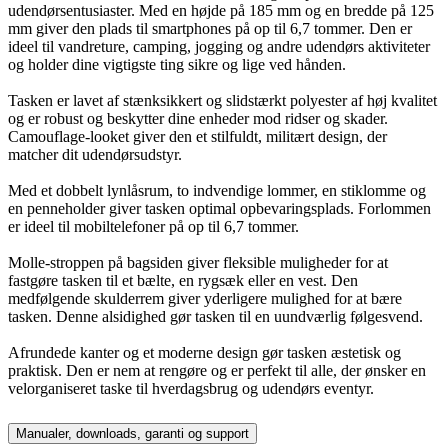
udendørsentusiaster. Med en højde på 185 mm og en bredde på 125
mm giver den plads til smartphones på op til 6,7 tommer. Den er
ideel til vandreture, camping, jogging og andre udendørs aktiviteter
og holder dine vigtigste ting sikre og lige ved hånden.
Tasken er lavet af stænksikkert og slidstærkt polyester af høj kvalitet
og er robust og beskytter dine enheder mod ridser og skader.
Camouflage-looket giver den et stilfuldt, militært design, der
matcher dit udendørsudstyr.
Med et dobbelt lynlåsrum, to indvendige lommer, en stiklomme og
en penneholder giver tasken optimal opbevaringsplads. Forlommen
er ideel til mobiltelefoner på op til 6,7 tommer.
Molle-stroppen på bagsiden giver fleksible muligheder for at
fastgøre tasken til et bælte, en rygsæk eller en vest. Den
medfølgende skulderrem giver yderligere mulighed for at bære
tasken. Denne alsidighed gør tasken til en uundværlig følgesvend.
Afrundede kanter og et moderne design gør tasken æstetisk og
praktisk. Den er nem at rengøre og er perfekt til alle, der ønsker en
velorganiseret taske til hverdagsbrug og udendørs eventyr.
Manualer, downloads, garanti og support