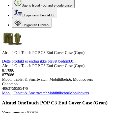
Ugens tilbud - og andre gode priser
Elgigantens Kundeklub
Elgiganten Erhverv
Alcatel OneTouch POP C3 Etui Cover Case (Grøn)
Dette produkt er endnu ikke blevet bedømt.
0
Alcatel OneTouch POP C3 Etui Cover Case (Grøn)
877086
877086
Mobil, Tablet & Smartwatch, Mobiltilbehør, Mobilcovers
Cadorabo
4063758585478
Mobil, Tablet & Smartwatch
Mobiltilbehør
Mobilcovers
Alcatel OneTouch POP C3 Etui Cover Case (Grøn)
Varenummer:
877086