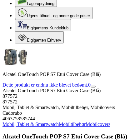
Lageroprydning
Ugens tilbud - og andre gode priser
Elgigantens Kundeklub
Elgiganten Erhverv
Alcatel OneTouch POP S7 Etui Cover Case (Blå)
Dette produkt er endnu ikke blevet bedømt.
0
Alcatel OneTouch POP S7 Etui Cover Case (Blå)
877572
877572
Mobil, Tablet & Smartwatch, Mobiltilbehør, Mobilcovers
Cadorabo
4063758585744
Mobil, Tablet & Smartwatch
Mobiltilbehør
Mobilcovers
Alcatel OneTouch POP S7 Etui Cover Case (Blå)