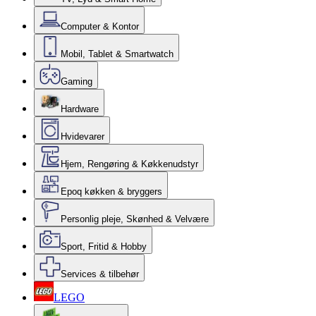
Computer & Kontor
Mobil, Tablet & Smartwatch
Gaming
Hardware
Hvidevarer
Hjem, Rengøring & Køkkenudstyr
Epoq køkken & bryggers
Personlig pleje, Skønhed & Velvære
Sport, Fritid & Hobby
Services & tilbehør
LEGO