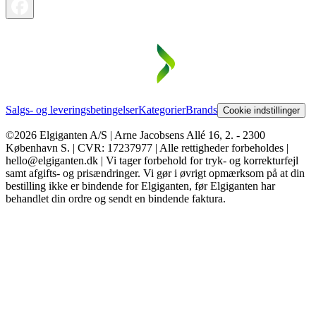
Salgs- og leveringsbetingelser
Kategorier
Brands
Cookie indstillinger
©2026 Elgiganten A/S | Arne Jacobsens Allé 16, 2. - 2300
København S. | CVR: 17237977 | Alle rettigheder forbeholdes |
hello@elgiganten.dk | Vi tager forbehold for tryk- og korrekturfejl
samt afgifts- og prisændringer. Vi gør i øvrigt opmærksom på at din
bestilling ikke er bindende for Elgiganten, før Elgiganten har
behandlet din ordre og sendt en bindende faktura.