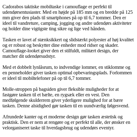
Cadorabos taktiske mobiltaske i camouflage er perfekt til
udendørsentusiaster. Med en højde på 185 mm og en bredde på 125
mm giver den plads til smartphones på op til 6,7 tommer. Den er
ideel til vandreture, camping, jogging og andre udendørs aktiviteter
og holder dine vigtigste ting sikre og lige ved hånden.
Tasken er lavet af stænksikkert og slidstærkt polyester af høj kvalitet
og er robust og beskytter dine enheder mod ridser og skader.
Camouflage-looket giver den et stilfuldt, militært design, der
matcher dit udendørsudstyr.
Med et dobbelt lynlåsrum, to indvendige lommer, en stiklomme og
en penneholder giver tasken optimal opbevaringsplads. Forlommen
er ideel til mobiltelefoner på op til 6,7 tommer.
Molle-stroppen på bagsiden giver fleksible muligheder for at
fastgøre tasken til et bælte, en rygsæk eller en vest. Den
medfølgende skulderrem giver yderligere mulighed for at bære
tasken. Denne alsidighed gør tasken til en uundværlig følgesvend.
Afrundede kanter og et moderne design gør tasken æstetisk og
praktisk. Den er nem at rengøre og er perfekt til alle, der ønsker en
velorganiseret taske til hverdagsbrug og udendørs eventyr.