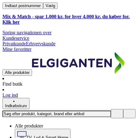
Indtast postnummer
Vælg
Mix & Match - spar 1.000 kr. for hver 4.000 kr. du køber for.
Klik
her
Spring navigationen over
Kundeservice
Privatkunde
Erhvervskunde
Mine favoritter
Alle produkter
Find butik
Log ind
Indkøbskurv
Alle produkter
TV, Lyd & Smart Home