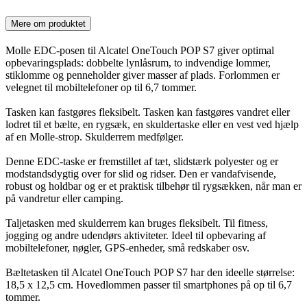
Mere om produktet
Molle EDC-posen til Alcatel OneTouch POP S7 giver optimal
opbevaringsplads: dobbelte lynlåsrum, to indvendige lommer,
stiklomme og penneholder giver masser af plads. Forlommen er
velegnet til mobiltelefoner op til 6,7 tommer.
Tasken kan fastgøres fleksibelt. Tasken kan fastgøres vandret eller
lodret til et bælte, en rygsæk, en skuldertaske eller en vest ved hjælp
af en Molle-strop. Skulderrem medfølger.
Denne EDC-taske er fremstillet af tæt, slidstærk polyester og er
modstandsdygtig over for slid og ridser. Den er vandafvisende,
robust og holdbar og er et praktisk tilbehør til rygsækken, når man er
på vandretur eller camping.
Taljetasken med skulderrem kan bruges fleksibelt. Til fitness,
jogging og andre udendørs aktiviteter. Ideel til opbevaring af
mobiltelefoner, nøgler, GPS-enheder, små redskaber osv.
Bæltetasken til Alcatel OneTouch POP S7 har den ideelle størrelse:
18,5 x 12,5 cm. Hovedlommen passer til smartphones på op til 6,7
tommer.