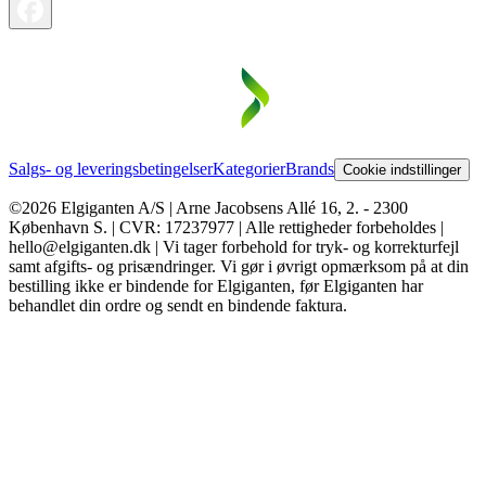
Salgs- og leveringsbetingelser
Kategorier
Brands
Cookie indstillinger
©2026 Elgiganten A/S | Arne Jacobsens Allé 16, 2. - 2300
København S. | CVR: 17237977 | Alle rettigheder forbeholdes |
hello@elgiganten.dk | Vi tager forbehold for tryk- og korrekturfejl
samt afgifts- og prisændringer. Vi gør i øvrigt opmærksom på at din
bestilling ikke er bindende for Elgiganten, før Elgiganten har
behandlet din ordre og sendt en bindende faktura.