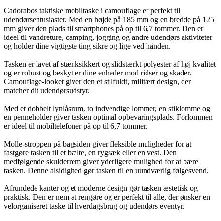
Cadorabos taktiske mobiltaske i camouflage er perfekt til
udendørsentusiaster. Med en højde på 185 mm og en bredde på 125
mm giver den plads til smartphones på op til 6,7 tommer. Den er
ideel til vandreture, camping, jogging og andre udendørs aktiviteter
og holder dine vigtigste ting sikre og lige ved hånden.
Tasken er lavet af stænksikkert og slidstærkt polyester af høj kvalitet
og er robust og beskytter dine enheder mod ridser og skader.
Camouflage-looket giver den et stilfuldt, militært design, der
matcher dit udendørsudstyr.
Med et dobbelt lynlåsrum, to indvendige lommer, en stiklomme og
en penneholder giver tasken optimal opbevaringsplads. Forlommen
er ideel til mobiltelefoner på op til 6,7 tommer.
Molle-stroppen på bagsiden giver fleksible muligheder for at
fastgøre tasken til et bælte, en rygsæk eller en vest. Den
medfølgende skulderrem giver yderligere mulighed for at bære
tasken. Denne alsidighed gør tasken til en uundværlig følgesvend.
Afrundede kanter og et moderne design gør tasken æstetisk og
praktisk. Den er nem at rengøre og er perfekt til alle, der ønsker en
velorganiseret taske til hverdagsbrug og udendørs eventyr.