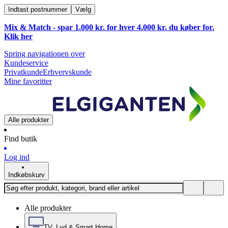
Indtast postnummer
Vælg
Mix & Match - spar 1.000 kr. for hver 4.000 kr. du køber for.
Klik
her
Spring navigationen over
Kundeservice
Privatkunde
Erhvervskunde
Mine favoritter
Alle produkter
Find butik
Log ind
Indkøbskurv
Alle produkter
TV, Lyd & Smart Home