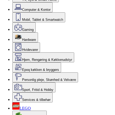
Computer & Kontor
Mobil, Tablet & Smartwatch
Gaming
Hardware
Hvidevarer
Hjem, Rengøring & Køkkenudstyr
Epoq køkken & bryggers
Personlig pleje, Skønhed & Velvære
Sport, Fritid & Hobby
Services & tilbehør
LEGO