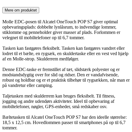
Mere om produktet
Molle EDC-posen til Alcatel OneTouch POP S7 giver optimal
opbevaringsplads: dobbelte lynlåsrum, to indvendige lommer,
stiklomme og penneholder giver masser af plads. Forlommen er
velegnet til mobiltelefoner op til 6,7 tommer.
Tasken kan fastgøres fleksibelt. Tasken kan fastgøres vandret eller
lodret til et bælte, en rygsæk, en skuldertaske eller en vest ved hjælp
af en Molle-strop. Skulderrem medfølger.
Denne EDC-taske er fremstillet af tæt, slidstærk polyester og er
modstandsdygtig over for slid og ridser. Den er vandafvisende,
robust og holdbar og er et praktisk tilbehør til rygsækken, når man er
på vandretur eller camping.
Taljetasken med skulderrem kan bruges fleksibelt. Til fitness,
jogging og andre udendørs aktiviteter. Ideel til opbevaring af
mobiltelefoner, nøgler, GPS-enheder, små redskaber osv.
Bæltetasken til Alcatel OneTouch POP S7 har den ideelle størrelse:
18,5 x 12,5 cm. Hovedlommen passer til smartphones på op til 6,7
tommer.