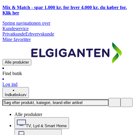
Mix & Match - spar 1.000 kr. for hver 4.000 kr. du køber for.
Klik
her
Spring navigationen over
Kundeservice
Privatkunde
Erhvervskunde
Mine favoritter
Alle produkter
Find butik
Log ind
Indkøbskurv
Alle produkter
TV, Lyd & Smart Home