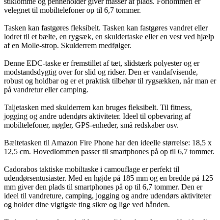
stiklomme og penneholder giver masser af plads. Forlommen er
velegnet til mobiltelefoner op til 6,7 tommer.
Tasken kan fastgøres fleksibelt. Tasken kan fastgøres vandret eller
lodret til et bælte, en rygsæk, en skuldertaske eller en vest ved hjælp
af en Molle-strop. Skulderrem medfølger.
Denne EDC-taske er fremstillet af tæt, slidstærk polyester og er
modstandsdygtig over for slid og ridser. Den er vandafvisende,
robust og holdbar og er et praktisk tilbehør til rygsækken, når man er
på vandretur eller camping.
Taljetasken med skulderrem kan bruges fleksibelt. Til fitness,
jogging og andre udendørs aktiviteter. Ideel til opbevaring af
mobiltelefoner, nøgler, GPS-enheder, små redskaber osv.
Bæltetasken til Amazon Fire Phone har den ideelle størrelse: 18,5 x
12,5 cm. Hovedlommen passer til smartphones på op til 6,7 tommer.
Cadorabos taktiske mobiltaske i camouflage er perfekt til
udendørsentusiaster. Med en højde på 185 mm og en bredde på 125
mm giver den plads til smartphones på op til 6,7 tommer. Den er
ideel til vandreture, camping, jogging og andre udendørs aktiviteter
og holder dine vigtigste ting sikre og lige ved hånden.