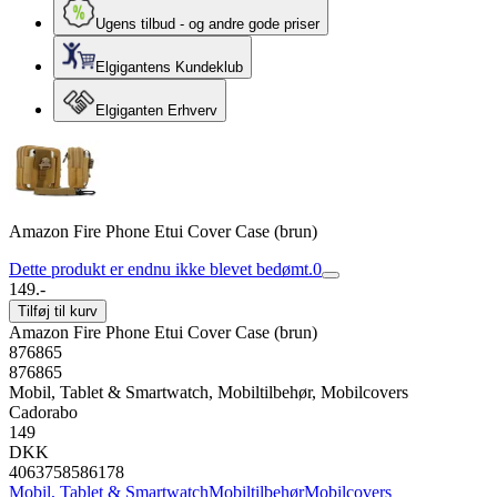
Ugens tilbud - og andre gode priser
Elgigantens Kundeklub
Elgiganten Erhverv
Amazon Fire Phone Etui Cover Case (brun)
Dette produkt er endnu ikke blevet bedømt.
0
149.-
Tilføj til kurv
Amazon Fire Phone Etui Cover Case (brun)
876865
876865
Mobil, Tablet & Smartwatch, Mobiltilbehør, Mobilcovers
Cadorabo
149
DKK
4063758586178
Mobil, Tablet & Smartwatch
Mobiltilbehør
Mobilcovers