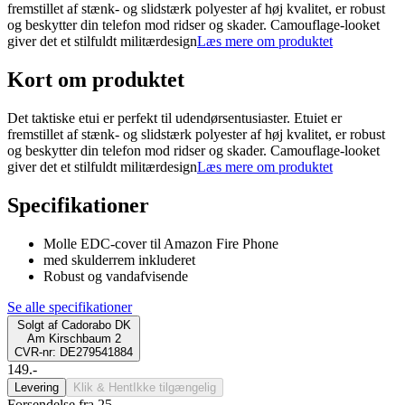
fremstillet af stænk- og slidstærk polyester af høj kvalitet, er robust
og beskytter din telefon mod ridser og skader. Camouflage-looket
giver det et stilfuldt militærdesign
Læs mere om produktet
Kort om produktet
Det taktiske etui er perfekt til udendørsentusiaster. Etuiet er
fremstillet af stænk- og slidstærk polyester af høj kvalitet, er robust
og beskytter din telefon mod ridser og skader. Camouflage-looket
giver det et stilfuldt militærdesign
Læs mere om produktet
Specifikationer
Molle EDC-cover til Amazon Fire Phone
med skulderrem inkluderet
Robust og vandafvisende
Se alle specifikationer
Solgt af
Cadorabo DK
Am Kirschbaum 2
CVR-nr: DE279541884
149.-
Levering
Klik & Hent
Ikke tilgængelig
Forsendelse fra 25,-