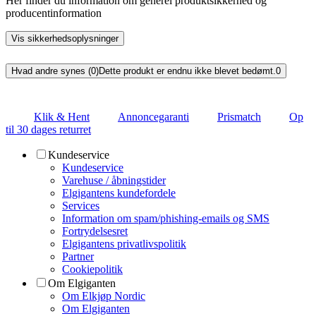
Her finder du information om generel produktsikkerhed og
producentinformation
Vis sikkerhedsoplysninger
Hvad andre synes (0)
Dette produkt er endnu ikke blevet bedømt.
0
Klik & Hent
Annoncegaranti
Prismatch
Op
til 30 dages returret
Kundeservice
Kundeservice
Varehuse / åbningstider
Elgigantens kundefordele
Services
Information om spam/phishing-emails og SMS
Fortrydelsesret
Elgigantens privatlivspolitik
Partner
Cookiepolitik
Om Elgiganten
Om Elkjøp Nordic
Om Elgiganten