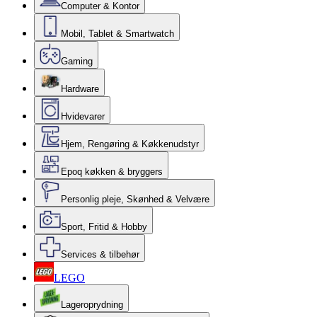
Computer & Kontor
Mobil, Tablet & Smartwatch
Gaming
Hardware
Hvidevarer
Hjem, Rengøring & Køkkenudstyr
Epoq køkken & bryggers
Personlig pleje, Skønhed & Velvære
Sport, Fritid & Hobby
Services & tilbehør
LEGO
Lageroprydning