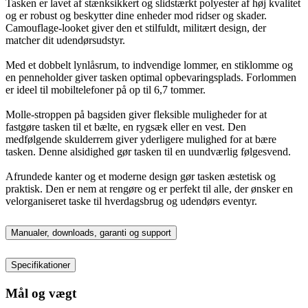
Tasken er lavet af stænksikkert og slidstærkt polyester af høj kvalitet
og er robust og beskytter dine enheder mod ridser og skader.
Camouflage-looket giver den et stilfuldt, militært design, der
matcher dit udendørsudstyr.
Med et dobbelt lynlåsrum, to indvendige lommer, en stiklomme og
en penneholder giver tasken optimal opbevaringsplads. Forlommen
er ideel til mobiltelefoner på op til 6,7 tommer.
Molle-stroppen på bagsiden giver fleksible muligheder for at
fastgøre tasken til et bælte, en rygsæk eller en vest. Den
medfølgende skulderrem giver yderligere mulighed for at bære
tasken. Denne alsidighed gør tasken til en uundværlig følgesvend.
Afrundede kanter og et moderne design gør tasken æstetisk og
praktisk. Den er nem at rengøre og er perfekt til alle, der ønsker en
velorganiseret taske til hverdagsbrug og udendørs eventyr.
Manualer, downloads, garanti og support
Specifikationer
Mål og vægt