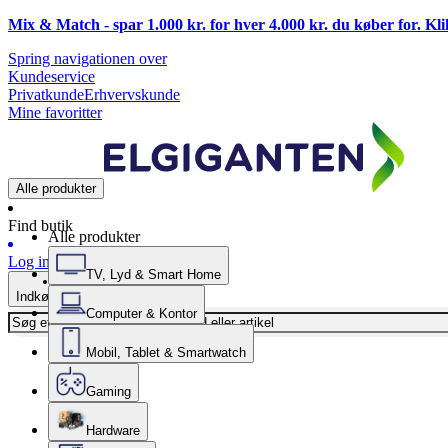
Mix & Match - spar 1.000 kr. for hver 4.000 kr. du køber for. Kl
Spring navigationen over
Kundeservice
Privatkunde
Erhvervskunde
Mine favoritter
Alle produkter
Find butik
Alle produkter
Log ind
TV, Lyd & Smart Home
Indkøbskurv
Computer & Kontor
Mobil, Tablet & Smartwatch
Gaming
Hardware