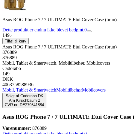
Asus ROG Phone 7 / 7 ULTIMATE Etui Cover Case (brun)
Dette produkt er endnu ikke blevet bedømt.
0
149.-
Tilføj til kurv
Asus ROG Phone 7 / 7 ULTIMATE Etui Cover Case (brun)
876889
876889
Mobil, Tablet & Smartwatch, Mobiltilbehør, Mobilcovers
Cadorabo
149
DKK
4063758588936
Mobil, Tablet & Smartwatch
Mobiltilbehør
Mobilcovers
Solgt af
Cadorabo DK
Am Kirschbaum 2
CVR-nr: DE279541884
Asus ROG Phone 7 / 7 ULTIMATE Etui Cover Case 
Varenummer:
876889
Dette produkt er endnu ikke blevet bedømt.
0