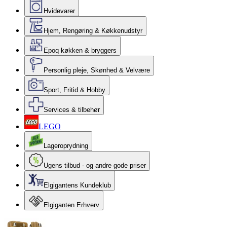
Hvidevarer
Hjem, Rengøring & Køkkenudstyr
Epoq køkken & bryggers
Personlig pleje, Skønhed & Velvære
Sport, Fritid & Hobby
Services & tilbehør
LEGO
Lageroprydning
Ugens tilbud - og andre gode priser
Elgigantens Kundeklub
Elgiganten Erhverv