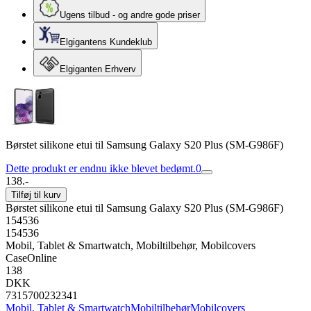
Ugens tilbud - og andre gode priser
Elgigantens Kundeklub
Elgiganten Erhverv
Børstet silikone etui til Samsung Galaxy S20 Plus (SM-G986F)
Dette produkt er endnu ikke blevet bedømt.
0
138.-
Tilføj til kurv
Børstet silikone etui til Samsung Galaxy S20 Plus (SM-G986F)
154536
154536
Mobil, Tablet & Smartwatch, Mobiltilbehør, Mobilcovers
CaseOnline
138
DKK
7315700232341
Mobil, Tablet & Smartwatch
Mobiltilbehør
Mobilcovers