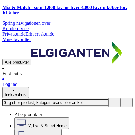
Mix & Match - spar 1.000 kr. for hver 4.000 kr. du køber for.
Klik
her
Spring navigationen over
Kundeservice
Privatkunde
Erhvervskunde
Mine favoritter
Alle produkter
Find butik
Log ind
Indkøbskurv
Alle produkter
TV, Lyd & Smart Home