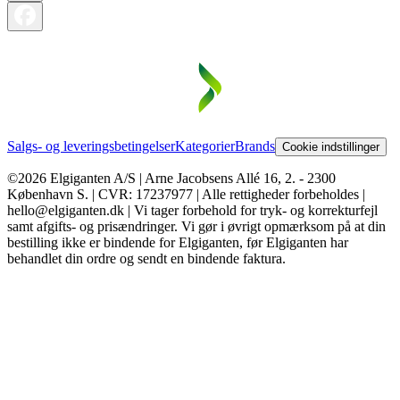
Salgs- og leveringsbetingelser
Kategorier
Brands
Cookie indstillinger
©2026 Elgiganten A/S | Arne Jacobsens Allé 16, 2. - 2300
København S. | CVR: 17237977 | Alle rettigheder forbeholdes |
hello@elgiganten.dk | Vi tager forbehold for tryk- og korrekturfejl
samt afgifts- og prisændringer. Vi gør i øvrigt opmærksom på at din
bestilling ikke er bindende for Elgiganten, før Elgiganten har
behandlet din ordre og sendt en bindende faktura.