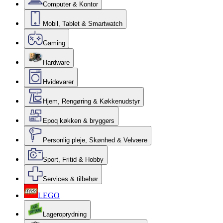
Computer & Kontor
Mobil, Tablet & Smartwatch
Gaming
Hardware
Hvidevarer
Hjem, Rengøring & Køkkenudstyr
Epoq køkken & bryggers
Personlig pleje, Skønhed & Velvære
Sport, Fritid & Hobby
Services & tilbehør
LEGO
Lageroprydning