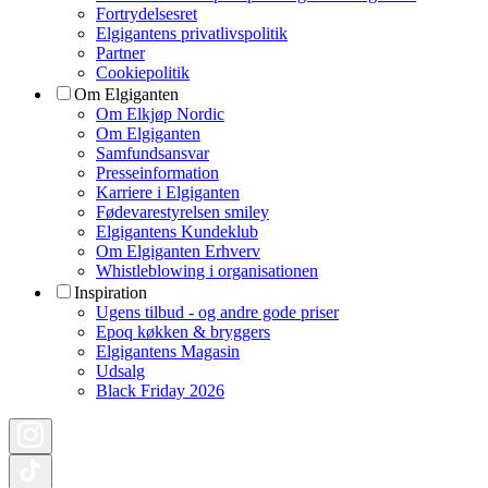
Fortrydelsesret
Elgigantens privatlivspolitik
Partner
Cookiepolitik
Om Elgiganten
Om Elkjøp Nordic
Om Elgiganten
Samfundsansvar
Presseinformation
Karriere i Elgiganten
Fødevarestyrelsen smiley
Elgigantens Kundeklub
Om Elgiganten Erhverv
Whistleblowing i organisationen
Inspiration
Ugens tilbud - og andre gode priser
Epoq køkken & bryggers
Elgigantens Magasin
Udsalg
Black Friday 2026