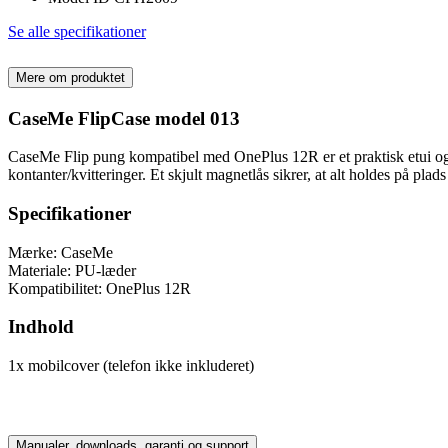
Se alle specifikationer
Mere om produktet
CaseMe FlipCase model 013
CaseMe Flip pung kompatibel med OnePlus 12R er et praktisk etui og et
kontanter/kvitteringer. Et skjult magnetlås sikrer, at alt holdes på plad
Specifikationer
Mærke: CaseMe
Materiale: PU-læder
Kompatibilitet: OnePlus 12R
Indhold
1x mobilcover (telefon ikke inkluderet)
Manualer, downloads, garanti og support