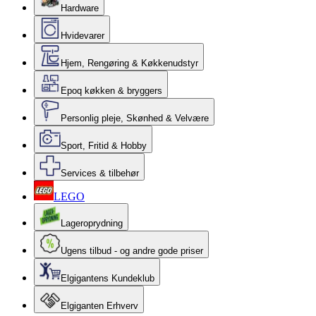
Hardware
Hvidevarer
Hjem, Rengøring & Køkkenudstyr
Epoq køkken & bryggers
Personlig pleje, Skønhed & Velvære
Sport, Fritid & Hobby
Services & tilbehør
LEGO
Lageroprydning
Ugens tilbud - og andre gode priser
Elgigantens Kundeklub
Elgiganten Erhverv