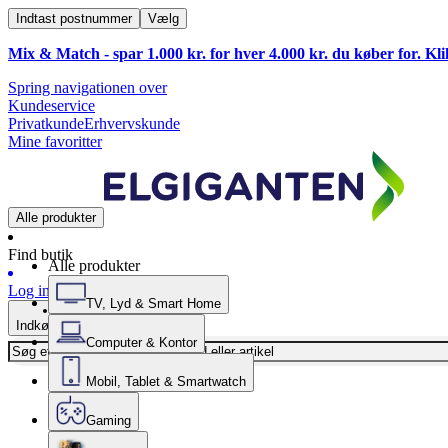
Indtast postnummer
Vælg
Mix & Match - spar 1.000 kr. for hver 4.000 kr. du køber for. Kl
Spring navigationen over
Kundeservice
Privatkunde
Erhvervskunde
Mine favoritter
Alle produkter
Find butik
Alle produkter
Log ind
TV, Lyd & Smart Home
Indkøbskurv
Computer & Kontor
Mobil, Tablet & Smartwatch
Gaming