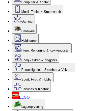
Computer & Kontor
Mobil, Tablet & Smartwatch
Gaming
Hardware
Hvidevarer
Hjem, Rengøring & Køkkenudstyr
Epoq køkken & bryggers
Personlig pleje, Skønhed & Velvære
Sport, Fritid & Hobby
Services & tilbehør
LEGO
Lageroprydning