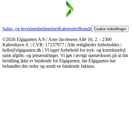
Salgs- og leveringsbetingelser
Kategorier
Brands
Cookie indstillinger
©2026 Elgiganten A/S | Arne Jacobsens Allé 16, 2. - 2300
København S. | CVR: 17237977 | Alle rettigheder forbeholdes |
hello@elgiganten.dk | Vi tager forbehold for tryk- og korrekturfejl
samt afgifts- og prisændringer. Vi gør i øvrigt opmærksom på at din
bestilling ikke er bindende for Elgiganten, før Elgiganten har
behandlet din ordre og sendt en bindende faktura.