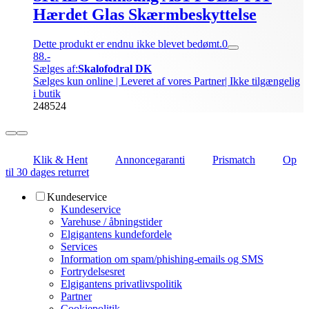
Hærdet Glas Skærmbeskyttelse
Dette produkt er endnu ikke blevet bedømt.
0
88.-
Sælges af:
Skalofodral DK
Sælges kun online | Leveret af vores Partner
| Ikke tilgængelig
i butik
248524
Klik & Hent
Annoncegaranti
Prismatch
Op
til 30 dages returret
Kundeservice
Kundeservice
Varehuse / åbningstider
Elgigantens kundefordele
Services
Information om spam/phishing-emails og SMS
Fortrydelsesret
Elgigantens privatlivspolitik
Partner
Cookiepolitik