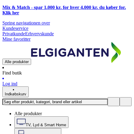
Mix & Match - spar 1.000 kr. for hver 4.000 kr. du køber for.
Klik
her
Spring navigationen over
Kundeservice
Privatkunde
Erhvervskunde
Mine favoritter
Alle produkter
Find butik
Log ind
Indkøbskurv
Alle produkter
TV, Lyd & Smart Home