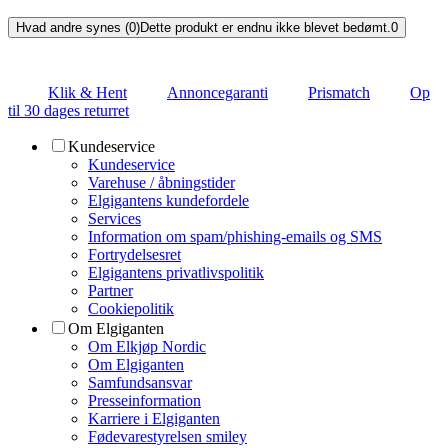
Hvad andre synes (0)
Dette produkt er endnu ikke blevet bedømt.
0
Klik & Hent
Annoncegaranti
Prismatch
Op
til 30 dages returret
Kundeservice
Kundeservice
Varehuse / åbningstider
Elgigantens kundefordele
Services
Information om spam/phishing-emails og SMS
Fortrydelsesret
Elgigantens privatlivspolitik
Partner
Cookiepolitik
Om Elgiganten
Om Elkjøp Nordic
Om Elgiganten
Samfundsansvar
Presseinformation
Karriere i Elgiganten
Fødevarestyrelsen smiley