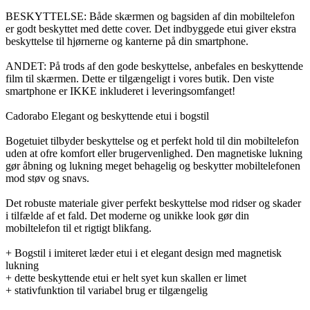
BESKYTTELSE: Både skærmen og bagsiden af din mobiltelefon
er godt beskyttet med dette cover. Det indbyggede etui giver ekstra
beskyttelse til hjørnerne og kanterne på din smartphone.
ANDET: På trods af den gode beskyttelse, anbefales en beskyttende
film til skærmen. Dette er tilgængeligt i vores butik. Den viste
smartphone er IKKE inkluderet i leveringsomfanget!
Cadorabo Elegant og beskyttende etui i bogstil
Bogetuiet tilbyder beskyttelse og et perfekt hold til din mobiltelefon
uden at ofre komfort eller brugervenlighed. Den magnetiske lukning
gør åbning og lukning meget behagelig og beskytter mobiltelefonen
mod støv og snavs.
Det robuste materiale giver perfekt beskyttelse mod ridser og skader
i tilfælde af et fald. Det moderne og unikke look gør din
mobiltelefon til et rigtigt blikfang.
+ Bogstil i imiteret læder etui i et elegant design med magnetisk
lukning
+ dette beskyttende etui er helt syet kun skallen er limet
+ stativfunktion til variabel brug er tilgængelig