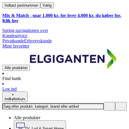
Indtast postnummer
Vælg
Mix & Match - spar 1.000 kr. for hver 4.000 kr. du køber for.
Klik
her
Spring navigationen over
Kundeservice
Privatkunde
Erhvervskunde
Mine favoritter
Alle produkter
Find butik
Log ind
Indkøbskurv
Alle produkter
TV, Lyd & Smart Home