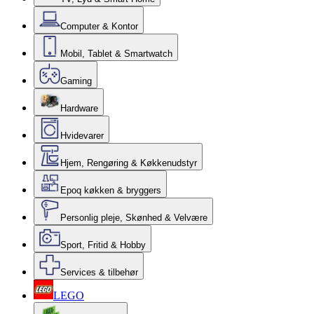
Computer & Kontor
Mobil, Tablet & Smartwatch
Gaming
Hardware
Hvidevarer
Hjem, Rengøring & Køkkenudstyr
Epoq køkken & bryggers
Personlig pleje, Skønhed & Velvære
Sport, Fritid & Hobby
Services & tilbehør
LEGO