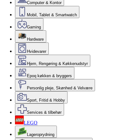
Computer & Kontor
Mobil, Tablet & Smartwatch
Gaming
Hardware
Hvidevarer
Hjem, Rengøring & Køkkenudstyr
Epoq køkken & bryggers
Personlig pleje, Skønhed & Velvære
Sport, Fritid & Hobby
Services & tilbehør
LEGO
Lageroprydning