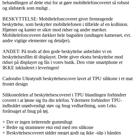
behandlingen af dette etui for at gøre mobiltelefoncoveret så robust
og slidstærk som muligt .
BESKYTTELSE: Mobiltelefoncoveret giver fremragende
beskyttelse, som beskytter mobiltelefonen i tilfælde af en kollision.
Hjørner og kanter er sikre mod ridser og andre mærker.
Mobiltelefoncoveret dækker hele bagsiden (undtagen kameraet, evt.
andre vigtige elementer og detaljer).
ANDET: På trods af den gode beskyttelse anbefaler vi en
beskyttelsesfilm til displayet. Dette giver ekstra beskyttelse mod
ridser på displayet og fås i vores butik. Den viste smartphone er
IKKE inkluderet i leveringen!
Cadorabo Ultratyndt beskyttelsescover lavet af TPU silikone i et mat
frostet design
Silikonedelen af beskyttelsescoveret i TPU blandingen forhindrer
coveret i at løsne sig fra din telefon. Ydermere forhindrer TPU-
indholdet unødvendigt støv og fnug vedhæftning, som f.eks.
forårsaget af fnug på tøj.
+ Der er ingen irriterende gummilugt
+ Bedre og strammere etui end med ren silikone
+ Beskyttelsescoveret sidder meget godt og ikke -slip i hånden