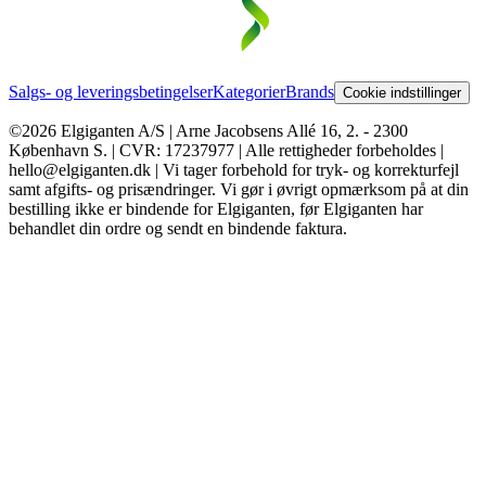
Salgs- og leveringsbetingelser
Kategorier
Brands
Cookie indstillinger
©2026 Elgiganten A/S | Arne Jacobsens Allé 16, 2. - 2300
København S. | CVR: 17237977 | Alle rettigheder forbeholdes |
hello@elgiganten.dk | Vi tager forbehold for tryk- og korrekturfejl
samt afgifts- og prisændringer. Vi gør i øvrigt opmærksom på at din
bestilling ikke er bindende for Elgiganten, før Elgiganten har
behandlet din ordre og sendt en bindende faktura.