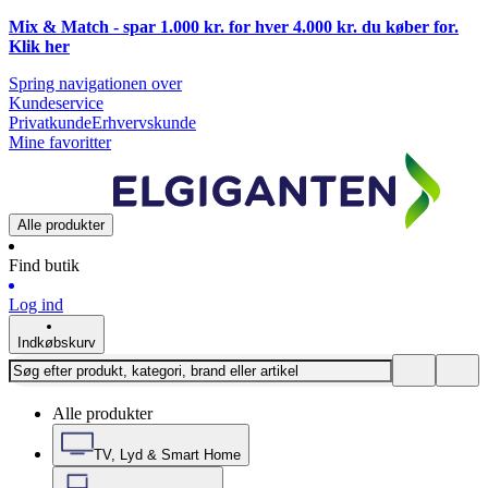
Mix & Match - spar 1.000 kr. for hver 4.000 kr. du køber for.
Klik
her
Spring navigationen over
Kundeservice
Privatkunde
Erhvervskunde
Mine favoritter
Alle produkter
Find butik
Log ind
Indkøbskurv
Alle produkter
TV, Lyd & Smart Home