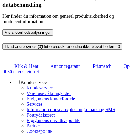
databehandling
Her finder du information om generel produktsikkerhed og
producentinformation
Vis sikkerhedsoplysninger
Hvad andre synes (0)
Dette produkt er endnu ikke blevet bedømt.
0
Klik & Hent
Annoncegaranti
Prismatch
Op
til 30 dages returret
Kundeservice
Kundeservice
Varehuse / åbningstider
Elgigantens kundefordele
Services
Information om spam/phishing-emails og SMS
Fortrydelsesret
Elgigantens privatlivspolitik
Partner
Cookiepolitik