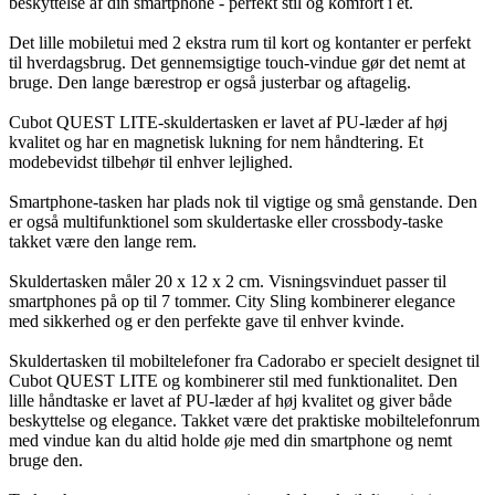
beskyttelse af din smartphone - perfekt stil og komfort i ét.
Det lille mobiletui med 2 ekstra rum til kort og kontanter er perfekt
til hverdagsbrug. Det gennemsigtige touch-vindue gør det nemt at
bruge. Den lange bærestrop er også justerbar og aftagelig.
Cubot QUEST LITE-skuldertasken er lavet af PU-læder af høj
kvalitet og har en magnetisk lukning for nem håndtering. Et
modebevidst tilbehør til enhver lejlighed.
Smartphone-tasken har plads nok til vigtige og små genstande. Den
er også multifunktionel som skuldertaske eller crossbody-taske
takket være den lange rem.
Skuldertasken måler 20 x 12 x 2 cm. Visningsvinduet passer til
smartphones på op til 7 tommer. City Sling kombinerer elegance
med sikkerhed og er den perfekte gave til enhver kvinde.
Skuldertasken til mobiltelefoner fra Cadorabo er specielt designet til
Cubot QUEST LITE og kombinerer stil med funktionalitet. Den
lille håndtaske er lavet af PU-læder af høj kvalitet og giver både
beskyttelse og elegance. Takket være det praktiske mobiltelefonrum
med vindue kan du altid holde øje med din smartphone og nemt
bruge den.