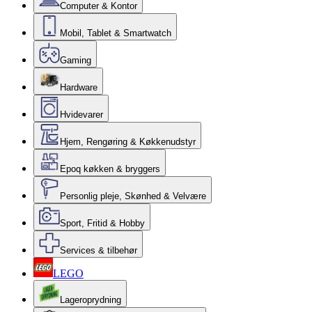
Computer & Kontor
Mobil, Tablet & Smartwatch
Gaming
Hardware
Hvidevarer
Hjem, Rengøring & Køkkenudstyr
Epoq køkken & bryggers
Personlig pleje, Skønhed & Velvære
Sport, Fritid & Hobby
Services & tilbehør
LEGO
Lageroprydning