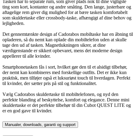
Tasken har to separate rum, som giver plads nok til dine vigtigste
ting som kort, kontanter og andre småting. Den lange, justerbare og
aftagelige rem giver dig mulighed for at bære tasken komfortabelt
som skuldertaske eller crossbody-taske, afhængigt af dine behov og
lejligheden.
Det gennemtænkte design af Cadorabos mobiltaske har en åbning til
opladeren, så du nemt kan oplade din mobiltelefon uden at skulle
tage den ud af tasken. Magnetlukningen sikrer, at dine
værdigenstande er sikkert opbevaret, mens det moderne design
appellerer til alle kvinder.
Smartphonetasken fås i sort, hvilket gør den til et alsidigt tilbehør,
der nemt kan kombineres med forskellige outfits. Det er ikke kun
praktisk, men tilføjer også et luksuriøst touch til hverdagen. Perfekt
til kvinder, der sætter pris på stil og funktionalitet.
Vælg Cadorabos skuldertaske til mobiltelefonen, og nyd den
perfekte blanding af beskyttelse, komfort og elegance. Denne mini
skuldertaske er det perfekte tilbehør til din Cubot QUEST LITE og
er en god gave til kvinder.
Manualer, downloads, garanti og support