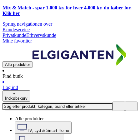
Mix & Match - spar 1.000 kr. for hver 4.000 kr. du køber for.
Klik
her
Spring navigationen over
Kundeservice
Privatkunde
Erhvervskunde
Mine favoritter
Alle produkter
Find butik
Log ind
Indkøbskurv
Alle produkter
TV, Lyd & Smart Home