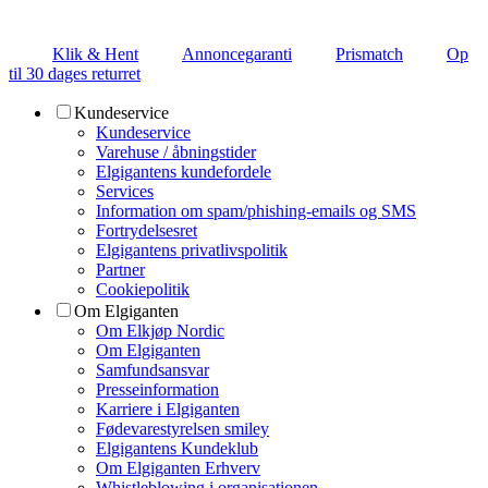
Klik & Hent
Annoncegaranti
Prismatch
Op
til 30 dages returret
Kundeservice
Kundeservice
Varehuse / åbningstider
Elgigantens kundefordele
Services
Information om spam/phishing-emails og SMS
Fortrydelsesret
Elgigantens privatlivspolitik
Partner
Cookiepolitik
Om Elgiganten
Om Elkjøp Nordic
Om Elgiganten
Samfundsansvar
Presseinformation
Karriere i Elgiganten
Fødevarestyrelsen smiley
Elgigantens Kundeklub
Om Elgiganten Erhverv
Whistleblowing i organisationen