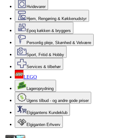
Hvidevarer
Hjem, Rengøring & Køkkenudstyr
Epoq køkken & bryggers
Personlig pleje, Skønhed & Velvære
Sport, Fritid & Hobby
Services & tilbehør
LEGO
Lageroprydning
Ugens tilbud - og andre gode priser
Elgigantens Kundeklub
Elgiganten Erhverv