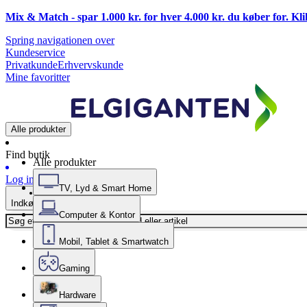
Mix & Match - spar 1.000 kr. for hver 4.000 kr. du køber for. Kl
Spring navigationen over
Kundeservice
Privatkunde
Erhvervskunde
Mine favoritter
Alle produkter
Find butik
Alle produkter
Log ind
TV, Lyd & Smart Home
Indkøbskurv
Computer & Kontor
Mobil, Tablet & Smartwatch
Gaming
Hardware