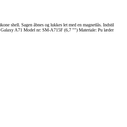
kone shell. Sagen åbnes og lukkes let med en magnetlås. Indstil
msung Galaxy A71 Model nr: SM-A715F (6,7 "") Materiale: Pu læder