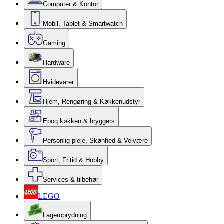
Computer & Kontor
Mobil, Tablet & Smartwatch
Gaming
Hardware
Hvidevarer
Hjem, Rengøring & Køkkenudstyr
Epoq køkken & bryggers
Personlig pleje, Skønhed & Velvære
Sport, Fritid & Hobby
Services & tilbehør
LEGO
Lageroprydning