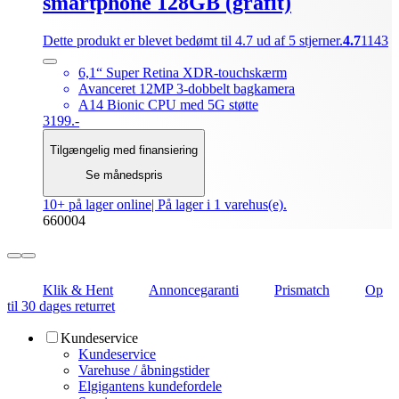
smartphone 128GB (grafit)
Dette produkt er blevet bedømt til 4.7 ud af 5 stjerner.
4.7
1143
6,1“ Super Retina XDR-touchskærm
Avanceret 12MP 3-dobbelt bagkamera
A14 Bionic CPU med 5G støtte
3199.-
Tilgængelig med finansiering
Se månedspris
10+ på lager online
| På lager i 1 varehus(e).
660004
Klik & Hent
Annoncegaranti
Prismatch
Op
til 30 dages returret
Kundeservice
Kundeservice
Varehuse / åbningstider
Elgigantens kundefordele