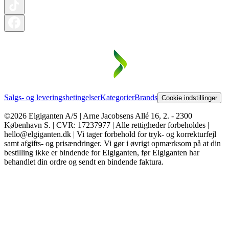
Salgs- og leveringsbetingelser
Kategorier
Brands
Cookie indstillinger
©2026 Elgiganten A/S | Arne Jacobsens Allé 16, 2. - 2300
København S. | CVR: 17237977 | Alle rettigheder forbeholdes |
hello@elgiganten.dk | Vi tager forbehold for tryk- og korrekturfejl
samt afgifts- og prisændringer. Vi gør i øvrigt opmærksom på at din
bestilling ikke er bindende for Elgiganten, før Elgiganten har
behandlet din ordre og sendt en bindende faktura.