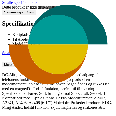
Se alle specifikationer
Dette produkt er ikke tilgængeligt
Sammenlign
Gem
Specifikationer
Kortplads 3st
Til Apple iPhone 12 Pro
Model ID A2407
Se alle specifikationer
Mere om produktet
DG-Ming vintage mobil tegnebog, designet med adgang til
telefonens funktioner. Telefonen holdes på plads af en
modelmonteret, holdbar silikone cover. Sagen åbnes og lukkes let
med en magnetlås. Indstil funktion, perfekt til filmvisning.
Specifikationer Farve: Sort, brun, grå, rød Slots: 3 stk Seddel: 1.
Kompatibelt med: Apple iPhone 12 Pro Modelnummer: A2407,
A2341, A2406, A2408 (6.1"") Materiale: Pu læder Producent: DG-
Ming Andet: Indstil funktion, skjult magnetlås og silikonestativ.