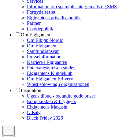
Services
Information om spam/phishing-emails og SMS
Fortrydelsesret
Elgigantens privatlivspolitik
Partner
Cookiepolitik
Om Elgiganten
Om Elkjøp Nordic
Om Elgiganten
Samfundsansvar
Presseinformation
Karriere i Elgiganten
Fødevarestyrelsen smiley
Elgigantens Kundeklub
Om Elgiganten Erhverv
Whistleblowing i organisationen
Inspiration
Ugens tilbud - og andre gode priser
Epoq køkken & bryggers
Elgigantens Magasin
Udsalg
Black Friday 2026