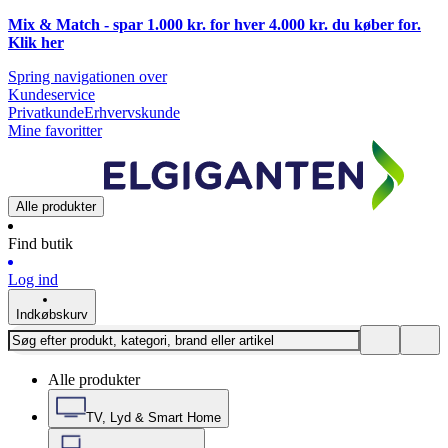
Mix & Match - spar 1.000 kr. for hver 4.000 kr. du køber for.
Klik
her
Spring navigationen over
Kundeservice
Privatkunde
Erhvervskunde
Mine favoritter
Alle produkter
Find butik
Log ind
Indkøbskurv
Alle produkter
TV, Lyd & Smart Home