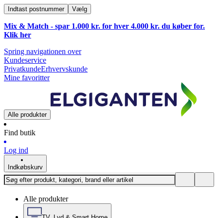
Indtast postnummer
Vælg
Mix & Match - spar 1.000 kr. for hver 4.000 kr. du køber for.
Klik
her
Spring navigationen over
Kundeservice
Privatkunde
Erhvervskunde
Mine favoritter
Alle produkter
Find butik
Log ind
Indkøbskurv
Alle produkter
TV, Lyd & Smart Home