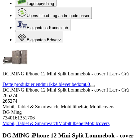
Lageroprydning
Ugens tilbud - og andre gode priser
Elgigantens Kundeklub
Elgiganten Erhverv
DG.MING iPhone 12 Mini Split Lommebok - cover I Lær - Grå
Dette produkt er endnu ikke blevet bedømt.
0
DG.MING iPhone 12 Mini Split Lommebok - cover I Lær - Grå
265274
265274
Mobil, Tablet & Smartwatch, Mobiltilbehør, Mobilcovers
DG Ming
7340161351706
Mobil, Tablet & Smartwatch
Mobiltilbehør
Mobilcovers
DG.MING iPhone 12 Mini Split Lommebok - cover