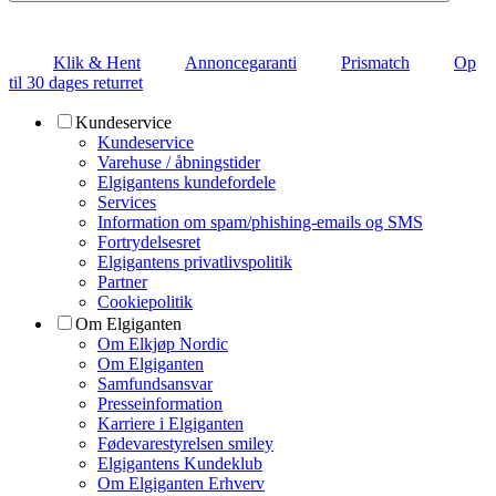
Klik & Hent
Annoncegaranti
Prismatch
Op
til 30 dages returret
Kundeservice
Kundeservice
Varehuse / åbningstider
Elgigantens kundefordele
Services
Information om spam/phishing-emails og SMS
Fortrydelsesret
Elgigantens privatlivspolitik
Partner
Cookiepolitik
Om Elgiganten
Om Elkjøp Nordic
Om Elgiganten
Samfundsansvar
Presseinformation
Karriere i Elgiganten
Fødevarestyrelsen smiley
Elgigantens Kundeklub
Om Elgiganten Erhverv