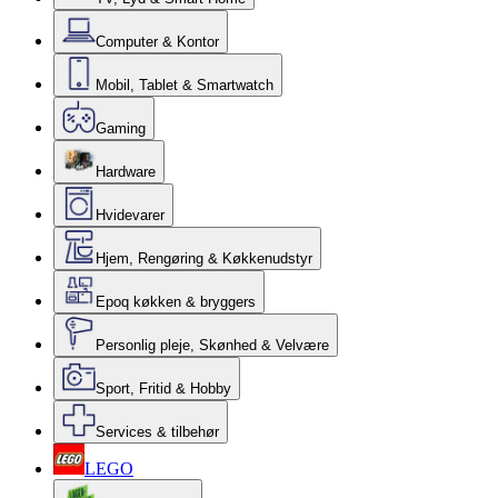
Computer & Kontor
Mobil, Tablet & Smartwatch
Gaming
Hardware
Hvidevarer
Hjem, Rengøring & Køkkenudstyr
Epoq køkken & bryggers
Personlig pleje, Skønhed & Velvære
Sport, Fritid & Hobby
Services & tilbehør
LEGO