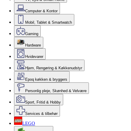
Computer & Kontor
Mobil, Tablet & Smartwatch
Gaming
Hardware
Hvidevarer
Hjem, Rengøring & Køkkenudstyr
Epoq køkken & bryggers
Personlig pleje, Skønhed & Velvære
Sport, Fritid & Hobby
Services & tilbehør
LEGO