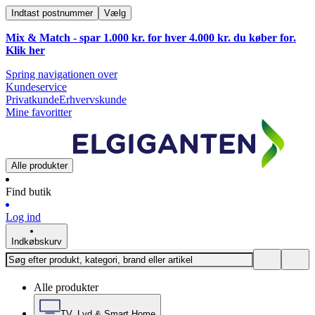
Indtast postnummer
Vælg
Mix & Match - spar 1.000 kr. for hver 4.000 kr. du køber for.
Klik
her
Spring navigationen over
Kundeservice
Privatkunde
Erhvervskunde
Mine favoritter
Alle produkter
Find butik
Log ind
Indkøbskurv
Alle produkter
TV, Lyd & Smart Home