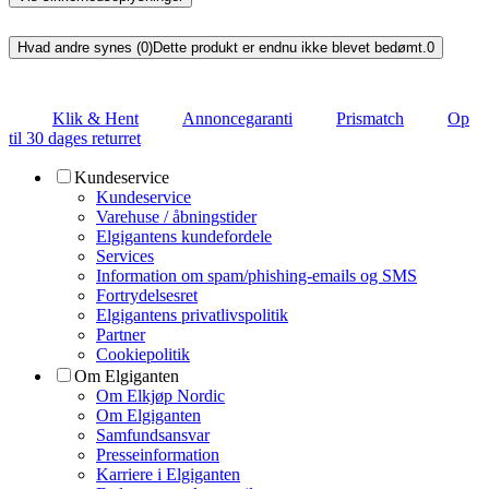
Hvad andre synes (0)
Dette produkt er endnu ikke blevet bedømt.
0
Klik & Hent
Annoncegaranti
Prismatch
Op
til 30 dages returret
Kundeservice
Kundeservice
Varehuse / åbningstider
Elgigantens kundefordele
Services
Information om spam/phishing-emails og SMS
Fortrydelsesret
Elgigantens privatlivspolitik
Partner
Cookiepolitik
Om Elgiganten
Om Elkjøp Nordic
Om Elgiganten
Samfundsansvar
Presseinformation
Karriere i Elgiganten