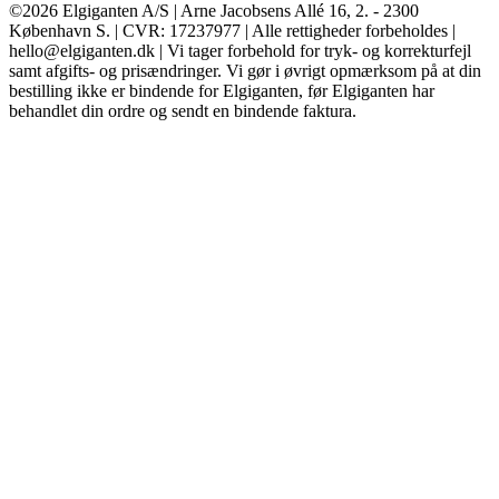
©2026 Elgiganten A/S | Arne Jacobsens Allé 16, 2. - 2300
København S. | CVR: 17237977 | Alle rettigheder forbeholdes |
hello@elgiganten.dk | Vi tager forbehold for tryk- og korrekturfejl
samt afgifts- og prisændringer. Vi gør i øvrigt opmærksom på at din
bestilling ikke er bindende for Elgiganten, før Elgiganten har
behandlet din ordre og sendt en bindende faktura.