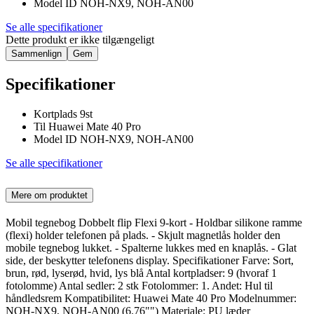
Model ID NOH-NX9, NOH-AN00
Se alle specifikationer
Dette produkt er ikke tilgængeligt
Sammenlign
Gem
Specifikationer
Kortplads 9st
Til Huawei Mate 40 Pro
Model ID NOH-NX9, NOH-AN00
Se alle specifikationer
Mere om produktet
Mobil tegnebog Dobbelt flip Flexi 9-kort - Holdbar silikone ramme
(flexi) holder telefonen på plads. - Skjult magnetlås holder den
mobile tegnebog lukket. - Spalterne lukkes med en knaplås. - Glat
side, der beskytter telefonens display. Specifikationer Farve: Sort,
brun, rød, lyserød, hvid, lys blå Antal kortpladser: 9 (hvoraf 1
fotolomme) Antal sedler: 2 stk Fotolommer: 1. Andet: Hul til
håndledsrem Kompatibilitet: Huawei Mate 40 Pro Modelnummer:
NOH-NX9, NOH-AN00 (6.76"") Materiale: PU læder