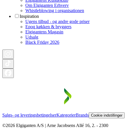
Elgigantens Kundeklub
Om Elgiganten Erhverv
Whistleblowing i organisationen
Inspiration
Ugens tilbud - og andre gode priser
Epoq køkken & bryggers
Elgigantens Magasin
Udsalg
Black Friday 2026
Salgs- og leveringsbetingelser
Kategorier
Brands
Cookie indstillinger
©2026 Elgiganten A/S | Arne Jacobsens Allé 16, 2. - 2300