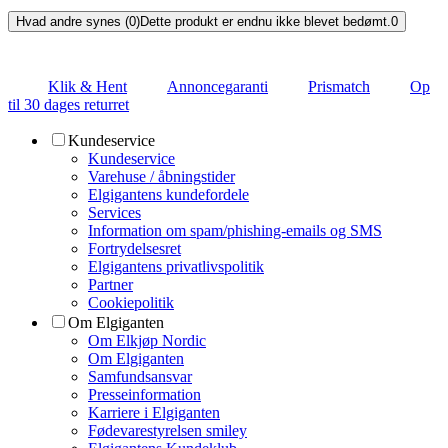
Hvad andre synes (0)
Dette produkt er endnu ikke blevet bedømt.
0
Klik & Hent
Annoncegaranti
Prismatch
Op
til 30 dages returret
Kundeservice
Kundeservice
Varehuse / åbningstider
Elgigantens kundefordele
Services
Information om spam/phishing-emails og SMS
Fortrydelsesret
Elgigantens privatlivspolitik
Partner
Cookiepolitik
Om Elgiganten
Om Elkjøp Nordic
Om Elgiganten
Samfundsansvar
Presseinformation
Karriere i Elgiganten
Fødevarestyrelsen smiley