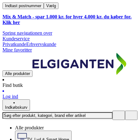
Indtast postnummer
Vælg
Mix & Match - spar 1.000 kr. for hver 4.000 kr. du køber for.
Klik
her
Spring navigationen over
Kundeservice
Privatkunde
Erhvervskunde
Mine favoritter
Alle produkter
Find butik
Log ind
Indkøbskurv
Alle produkter
TV, Lyd & Smart Home