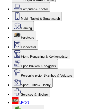
Computer & Kontor
Mobil, Tablet & Smartwatch
Gaming
Hardware
Hvidevarer
Hjem, Rengøring & Køkkenudstyr
Epoq køkken & bryggers
Personlig pleje, Skønhed & Velvære
Sport, Fritid & Hobby
Services & tilbehør
LEGO