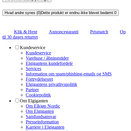
Hvad andre synes (0)
Dette produkt er endnu ikke blevet bedømt.
0
Klik & Hent
Annoncegaranti
Prismatch
Op
til 30 dages returret
Kundeservice
Kundeservice
Varehuse / åbningstider
Elgigantens kundefordele
Services
Information om spam/phishing-emails og SMS
Fortrydelsesret
Elgigantens privatlivspolitik
Partner
Cookiepolitik
Om Elgiganten
Om Elkjøp Nordic
Om Elgiganten
Samfundsansvar
Presseinformation
Karriere i Elgiganten