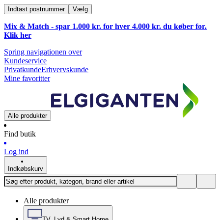
Indtast postnummer
Vælg
Mix & Match - spar 1.000 kr. for hver 4.000 kr. du køber for.
Klik
her
Spring navigationen over
Kundeservice
Privatkunde
Erhvervskunde
Mine favoritter
Alle produkter
Find butik
Log ind
Indkøbskurv
Alle produkter
TV, Lyd & Smart Home