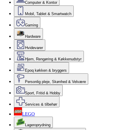
Computer & Kontor
Mobil, Tablet & Smartwatch
Gaming
Hardware
Hvidevarer
Hjem, Rengøring & Køkkenudstyr
Epoq køkken & bryggers
Personlig pleje, Skønhed & Velvære
Sport, Fritid & Hobby
Services & tilbehør
LEGO
Lageroprydning