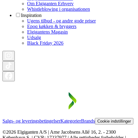
Om Elgiganten Erhverv
Whistleblowing i organisationen
Inspiration
Ugens tilbud - og andre gode priser
Epoq køkken & bryggers
Elgigantens Magasin
Udsalg
Black Friday 2026
Salgs- og leveringsbetingelser
Kategorier
Brands
Cookie indstillinger
©2026 Elgiganten A/S | Arne Jacobsens Allé 16, 2. - 2300
København S. | CVR: 17237977 | Alle rettigheder forbeholdes |