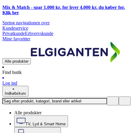
Mix & Match - spar 1.000 kr. for hver 4.000 kr. du køber for.
Klik
her
Spring navigationen over
Kundeservice
Privatkunde
Erhvervskunde
Mine favoritter
Alle produkter
Find butik
Log ind
Indkøbskurv
Alle produkter
TV, Lyd & Smart Home