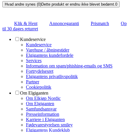
Hvad andre synes (0)
Dette produkt er endnu ikke blevet bedømt.
0
Klik & Hent
Annoncegaranti
Prismatch
Op
til 30 dages returret
Kundeservice
Kundeservice
Varehuse / åbningstider
Elgigantens kundefordele
Services
Information om spam/phishing-emails og SMS
Fortrydelsesret
Elgigantens privatlivspolitik
Partner
Cookiepolitik
Om Elgiganten
Om Elkjøp Nordic
Om Elgiganten
Samfundsansvar
Presseinformation
Karriere i Elgiganten
Fødevarestyrelsen smiley
Elgigantens Kundeklub