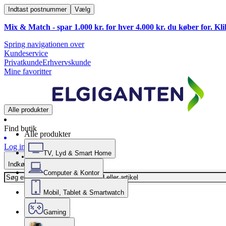
Indtast postnummer
Vælg
Mix & Match - spar 1.000 kr. for hver 4.000 kr. du køber for. Kl
Spring navigationen over
Kundeservice
Privatkunde
Erhvervskunde
Mine favoritter
Alle produkter
Find butik
Alle produkter
Log ind
TV, Lyd & Smart Home
Indkøbskurv
Computer & Kontor
Mobil, Tablet & Smartwatch
Gaming