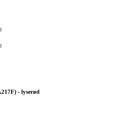
d
d
217F) - lyserød