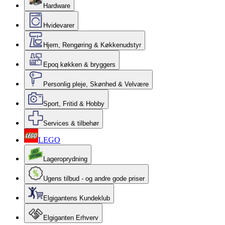
Hardware
Hvidevarer
Hjem, Rengøring & Køkkenudstyr
Epoq køkken & bryggers
Personlig pleje, Skønhed & Velvære
Sport, Fritid & Hobby
Services & tilbehør
LEGO
Lageroprydning
Ugens tilbud - og andre gode priser
Elgigantens Kundeklub
Elgiganten Erhverv