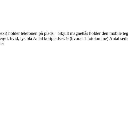
exi) holder telefonen på plads. - Skjult magnetlås holder den mobile teg
yserød, hvid, lys blå Antal kortpladser: 9 (hvoraf 1 fotolomme) Antal se
der