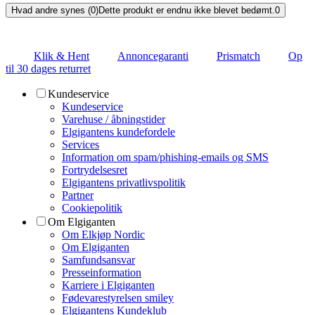
Hvad andre synes (0)
Dette produkt er endnu ikke blevet bedømt.
0
Klik & Hent
Annoncegaranti
Prismatch
Op
til 30 dages returret
Kundeservice
Kundeservice
Varehuse / åbningstider
Elgigantens kundefordele
Services
Information om spam/phishing-emails og SMS
Fortrydelsesret
Elgigantens privatlivspolitik
Partner
Cookiepolitik
Om Elgiganten
Om Elkjøp Nordic
Om Elgiganten
Samfundsansvar
Presseinformation
Karriere i Elgiganten
Fødevarestyrelsen smiley
Elgigantens Kundeklub