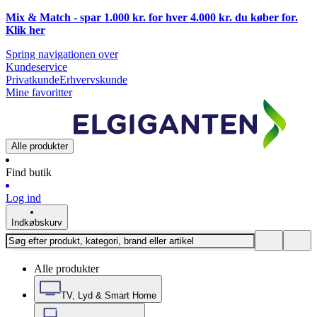
Mix & Match - spar 1.000 kr. for hver 4.000 kr. du køber for.
Klik
her
Spring navigationen over
Kundeservice
Privatkunde
Erhvervskunde
Mine favoritter
Alle produkter
Find butik
Log ind
Indkøbskurv
Alle produkter
TV, Lyd & Smart Home