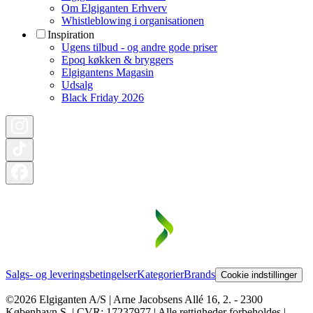
Om Elgiganten Erhverv
Whistleblowing i organisationen
Inspiration
Ugens tilbud - og andre gode priser
Epoq køkken & bryggers
Elgigantens Magasin
Udsalg
Black Friday 2026
Salgs- og leveringsbetingelser
Kategorier
Brands
Cookie indstillinger
©2026 Elgiganten A/S | Arne Jacobsens Allé 16, 2. - 2300
København S. | CVR: 17237977 | Alle rettigheder forbeholdes |