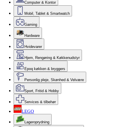
Computer & Kontor
Mobil, Tablet & Smartwatch
Gaming
Hardware
Hvidevarer
Hjem, Rengøring & Køkkenudstyr
Epoq køkken & bryggers
Personlig pleje, Skønhed & Velvære
Sport, Fritid & Hobby
Services & tilbehør
LEGO
Lageroprydning