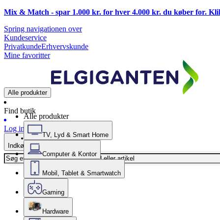
Mix & Match - spar 1.000 kr. for hver 4.000 kr. du køber for. Kl
Spring navigationen over
Kundeservice
Privatkunde
Erhvervskunde
Mine favoritter
Alle produkter
Find butik
Alle produkter
Log ind
TV, Lyd & Smart Home
Indkøbskurv
Computer & Kontor
Mobil, Tablet & Smartwatch
Gaming
Hardware