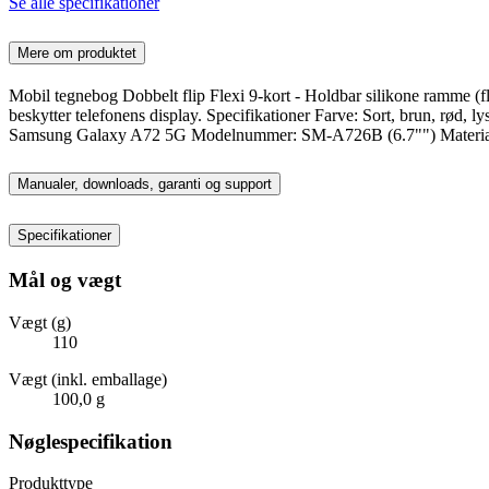
Se alle specifikationer
Mere om produktet
Mobil tegnebog Dobbelt flip Flexi 9-kort - Holdbar silikone ramme (fl
beskytter telefonens display. Specifikationer Farve: Sort, brun, rød, l
Samsung Galaxy A72 5G Modelnummer: SM-A726B (6.7"") Materia
Manualer, downloads, garanti og support
Specifikationer
Mål og vægt
Vægt (g)
110
Vægt (inkl. emballage)
100,0 g
Nøglespecifikation
Produkttype