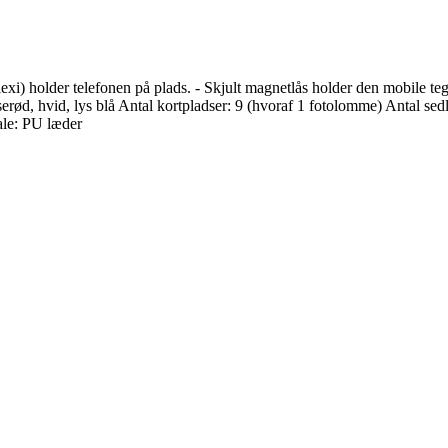
exi) holder telefonen på plads. - Skjult magnetlås holder den mobile teg
yserød, hvid, lys blå Antal kortpladser: 9 (hvoraf 1 fotolomme) Antal se
le: PU læder