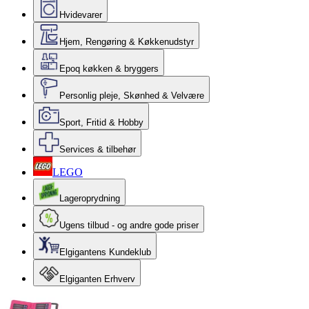
Hvidevarer
Hjem, Rengøring & Køkkenudstyr
Epoq køkken & bryggers
Personlig pleje, Skønhed & Velvære
Sport, Fritid & Hobby
Services & tilbehør
LEGO
Lageroprydning
Ugens tilbud - og andre gode priser
Elgigantens Kundeklub
Elgiganten Erhverv