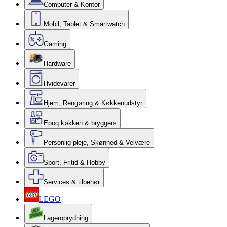
Computer & Kontor
Mobil, Tablet & Smartwatch
Gaming
Hardware
Hvidevarer
Hjem, Rengøring & Køkkenudstyr
Epoq køkken & bryggers
Personlig pleje, Skønhed & Velvære
Sport, Fritid & Hobby
Services & tilbehør
LEGO
Lageroprydning