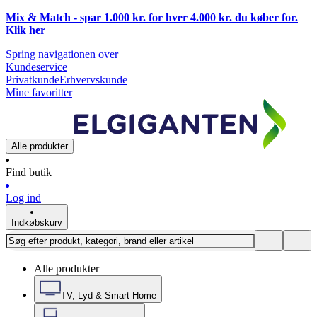
Mix & Match - spar 1.000 kr. for hver 4.000 kr. du køber for.
Klik
her
Spring navigationen over
Kundeservice
Privatkunde
Erhvervskunde
Mine favoritter
Alle produkter
Find butik
Log ind
Indkøbskurv
Alle produkter
TV, Lyd & Smart Home