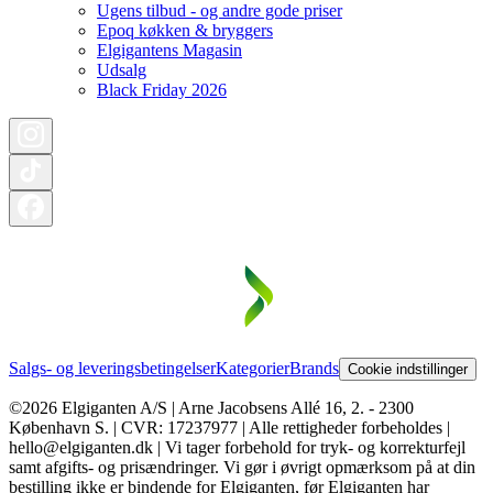
Ugens tilbud - og andre gode priser
Epoq køkken & bryggers
Elgigantens Magasin
Udsalg
Black Friday 2026
Salgs- og leveringsbetingelser
Kategorier
Brands
Cookie indstillinger
©2026 Elgiganten A/S | Arne Jacobsens Allé 16, 2. - 2300
København S. | CVR: 17237977 | Alle rettigheder forbeholdes |
hello@elgiganten.dk | Vi tager forbehold for tryk- og korrekturfejl
samt afgifts- og prisændringer. Vi gør i øvrigt opmærksom på at din
bestilling ikke er bindende for Elgiganten, før Elgiganten har