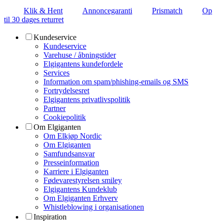
Klik & Hent
Annoncegaranti
Prismatch
Op
til 30 dages returret
Kundeservice
Kundeservice
Varehuse / åbningstider
Elgigantens kundefordele
Services
Information om spam/phishing-emails og SMS
Fortrydelsesret
Elgigantens privatlivspolitik
Partner
Cookiepolitik
Om Elgiganten
Om Elkjøp Nordic
Om Elgiganten
Samfundsansvar
Presseinformation
Karriere i Elgiganten
Fødevarestyrelsen smiley
Elgigantens Kundeklub
Om Elgiganten Erhverv
Whistleblowing i organisationen
Inspiration