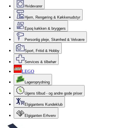
Hvidevarer
Hjem, Rengøring & Køkkenudstyr
Epoq køkken & bryggers
Personlig pleje, Skønhed & Velvære
Sport, Fritid & Hobby
Services & tilbehør
LEGO
Lageroprydning
Ugens tilbud - og andre gode priser
Elgigantens Kundeklub
Elgiganten Erhverv