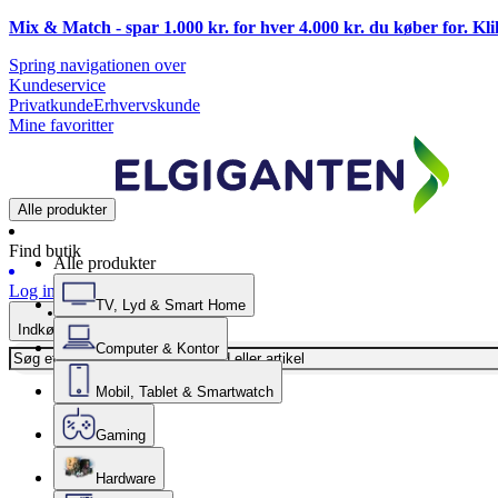
Mix & Match - spar 1.000 kr. for hver 4.000 kr. du køber for. Kl
Spring navigationen over
Kundeservice
Privatkunde
Erhvervskunde
Mine favoritter
Alle produkter
Find butik
Alle produkter
Log ind
TV, Lyd & Smart Home
Indkøbskurv
Computer & Kontor
Mobil, Tablet & Smartwatch
Gaming
Hardware